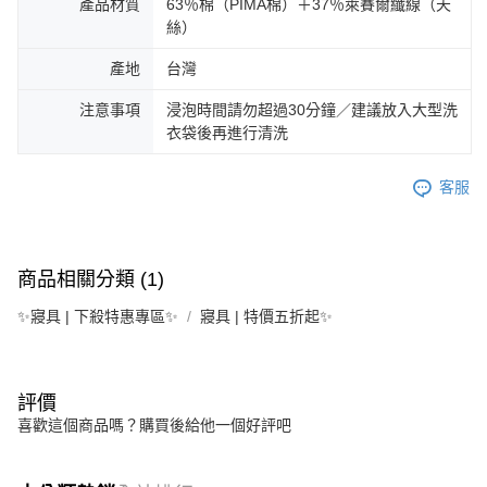
產品材質
63％棉（PIMA棉）＋37％萊賽爾纖線（天
絲）
產地
台灣
注意事項
浸泡時間請勿超過30分鐘／建議放入大型洗
衣袋後再進行清洗
客服
商品相關分類 (1)
✨寢具 | 下殺特惠專區✨
寢具 | 特價五折起✨
評價
喜歡這個商品嗎？購買後給他一個好評吧