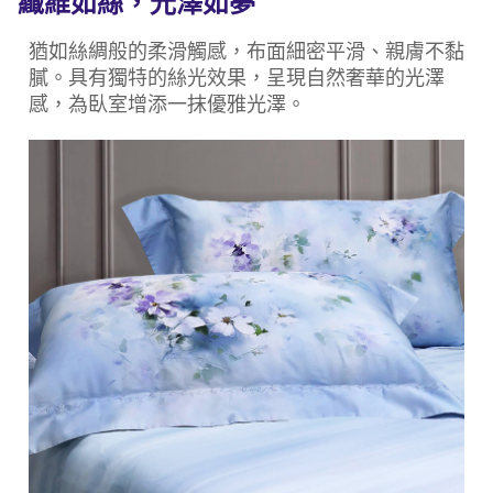
纖維如絲，光澤如夢
猶如絲綢般的柔滑觸感，布面細密平滑、親膚不黏
膩。具有獨特的絲光效果，呈現自然奢華的光澤
感，為臥室增添一抹優雅光澤。