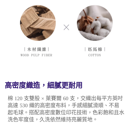
高密度織造，細膩更耐用
棉 120 支雙股 × 萊賽爾 60 支，交織出每平方英吋
高達 530 織的高密度布料，手感細膩滑順、不易
起毛球。搭配高密度數位印花技術，色彩飽和且水
洗色牢度佳，久洗依然維持亮麗質地。