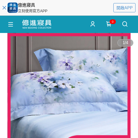
億進寢具
開啟APP
立刻使用官方APP
0
1
/
4