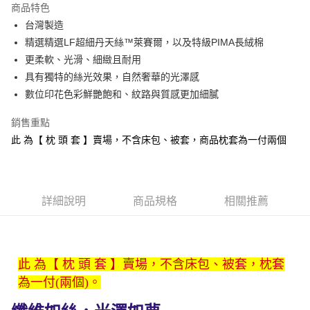
商品特色
6 期 0 利率 每期
NT$207
21家銀行
合作金庫商業銀行
第一商業銀行
台灣製造
華南商業銀行
彰化商業銀行
合作金庫商業銀行
第一商業銀行
LINE Pay
精選精選LF超細丹天絲™萊賽爾，以及特級PIMA長絨棉
上海商業儲蓄銀行
台北富邦商業銀行
華南商業銀行
彰化商業銀行
國泰世華商業銀行
兆豐國際商業銀行
更柔軟、光滑、細緻且耐用
Apple Pay
上海商業儲蓄銀行
台北富邦商業銀行
臺灣中小企業銀行
台中商業銀行
具有獨特的絲光效果，自然奢華的光澤感
國泰世華商業銀行
兆豐國際商業銀行
匯豐（台灣）商業銀行
華泰商業銀行
悠遊付
臺灣中小企業銀行
台中商業銀行
數位印花色彩鮮艷飽和、紋路與質感更加細膩
聯邦商業銀行
遠東國際商業銀行
匯豐（台灣）商業銀行
華泰商業銀行
Google Pay
元大商業銀行
永豐商業銀行
銷售重點
聯邦商業銀行
遠東國際商業銀行
玉山商業銀行
星展（台灣）商業銀行
元大商業銀行
永豐商業銀行
此 為【 枕 頭 套 】賣場，不含床包、被套，商品枕套為一付兩個
全盈+PAY
台新國際商業銀行
中國信託商業銀行
玉山商業銀行
星展（台灣）商業銀行
台灣樂天信用卡公司
台新國際商業銀行
中國信託商業銀行
ATM付款
台灣樂天信用卡公司
運送方式
詳細說明
商品規格
相關推薦
非床墊商品，一般宅配
每筆NT$150，滿NT$2,000(含以上)免運費
此 為【 枕 頭 套 】賣場，不含床包、被套，枕套
付款後門市自取(待系統通知後才可取貨)
為一付(兩個)。
每筆NT$150，滿NT$1,399(含以上)免運費