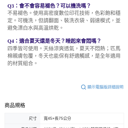
Q3：會不會容易褪色？可以機洗嗎？
不易褪色。使用高密度數位印花技術，色彩飽和穩
定。可機洗，但請翻面、裝洗衣袋、弱速模式，並
避免漂白水與高溫烘乾。
Q4：適合夏天還是冬天？睡起來會悶嗎？
四季皆可使用。天絲涼爽透氣，夏天不悶熱；匹馬
棉親膚包覆，冬天也能保有舒適觸感，是全年適用
的材質組合。
顯示電腦版詳細說明
商品規格
尺寸
寬45×長75公分