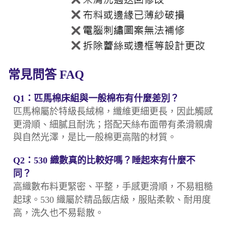
常見問答 FAQ
Q1：匹馬棉床組與一般棉布有什麼差別？
匹馬棉屬於特級長絨棉，纖維更細更長，因此觸感
更滑順、細膩且耐洗；搭配天絲布面帶有柔滑親膚
與自然光澤，是比一般棉更高階的材質。
Q2：530 織數真的比較好嗎？睡起來有什麼不
同？
高織數布料更緊密、平整，手感更滑順，不易粗糙
起球。530 織屬於精品飯店級，服貼柔軟、耐用度
高，洗久也不易鬆散。