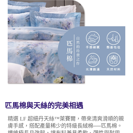
匹馬棉與天絲的完美相遇
精選 LF 超細丹天絲™萊賽爾，帶來清爽滑順的親
膚手感，搭配產量稀少的特級長絨棉──匹馬棉。
纖維極長且強韌，讓布料兼具柔軟、彈性與耐用