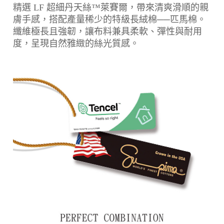
精選 LF 超細丹天絲™萊賽爾，帶來清爽滑順的親
膚手感，搭配產量稀少的特級長絨棉──匹馬棉。
纖維極長且強韌，讓布料兼具柔軟、彈性與耐用
度，呈現自然雅緻的絲光質感。