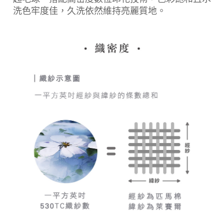
洗色牢度佳，久洗依然維持亮麗質地。