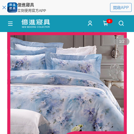
億進寢具
開啟APP
立刻使用官方APP
0
1
/
2