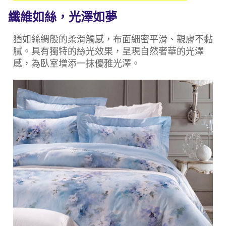
每筆NT$150，滿NT$1,399(含以上)免運費
纖維如絲，光澤如夢
猶如絲綢般的柔滑觸感，布面細密平滑、親膚不黏
膩。具有獨特的絲光效果，呈現自然奢華的光澤
感，為臥室增添一抹優雅光澤。