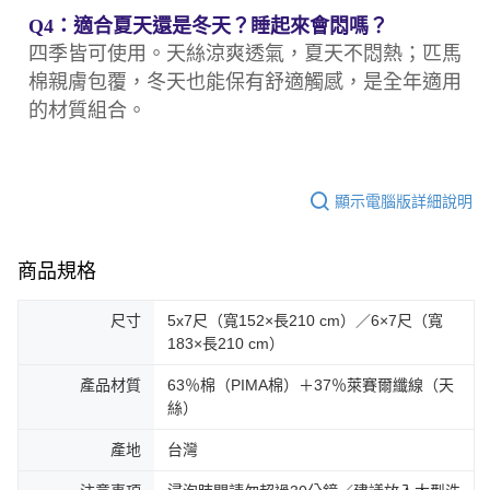
Q4：適合夏天還是冬天？睡起來會悶嗎？
四季皆可使用。天絲涼爽透氣，夏天不悶熱；匹馬
棉親膚包覆，冬天也能保有舒適觸感，是全年適用
的材質組合。
顯示電腦版詳細說明
商品規格
尺寸
5x7尺（寬152×長210 cm）／6×7尺（寬
183×長210 cm）
產品材質
63％棉（PIMA棉）＋37％萊賽爾纖線（天
絲）
產地
台灣