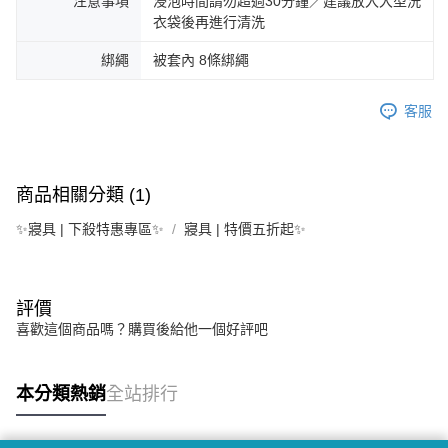
注意事項
浸泡時間請勿超過30分鐘／建議放入大型洗
衣袋後再進行清洗
綁繩
被套內 8條綁繩
客服
商品相關分類 (1)
✨寢具 | 下殺特惠專區✨
寢具 | 特價五折起✨
評價
喜歡這個商品嗎？購買後給他一個好評吧
本分類熱銷
全站排行