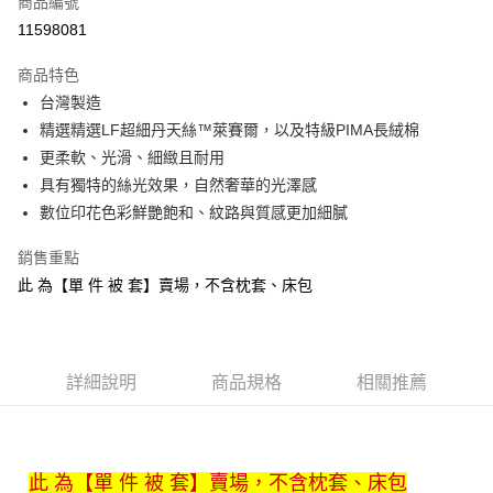
商品編號
信用卡分期付款
11598081
3 期 0 利率 每期
NT$1,092
21家銀行
商品特色
6 期 0 利率 每期
NT$546
21家銀行
合作金庫商業銀行
第一商業銀行
台灣製造
華南商業銀行
彰化商業銀行
合作金庫商業銀行
第一商業銀行
LINE Pay
精選精選LF超細丹天絲™萊賽爾，以及特級PIMA長絨棉
上海商業儲蓄銀行
台北富邦商業銀行
華南商業銀行
彰化商業銀行
國泰世華商業銀行
兆豐國際商業銀行
更柔軟、光滑、細緻且耐用
Apple Pay
上海商業儲蓄銀行
台北富邦商業銀行
臺灣中小企業銀行
台中商業銀行
具有獨特的絲光效果，自然奢華的光澤感
國泰世華商業銀行
兆豐國際商業銀行
匯豐（台灣）商業銀行
華泰商業銀行
悠遊付
臺灣中小企業銀行
台中商業銀行
數位印花色彩鮮艷飽和、紋路與質感更加細膩
聯邦商業銀行
遠東國際商業銀行
匯豐（台灣）商業銀行
華泰商業銀行
Google Pay
元大商業銀行
永豐商業銀行
銷售重點
聯邦商業銀行
遠東國際商業銀行
玉山商業銀行
星展（台灣）商業銀行
元大商業銀行
永豐商業銀行
此 為【單 件 被 套】賣場，不含枕套、床包
全盈+PAY
台新國際商業銀行
中國信託商業銀行
玉山商業銀行
星展（台灣）商業銀行
台灣樂天信用卡公司
台新國際商業銀行
中國信託商業銀行
ATM付款
台灣樂天信用卡公司
運送方式
詳細說明
商品規格
相關推薦
非床墊商品，一般宅配
每筆NT$150，滿NT$2,000(含以上)免運費
此 為【單 件 被 套】賣場，不含枕套、床包
付款後門市自取(待系統通知後才可取貨)