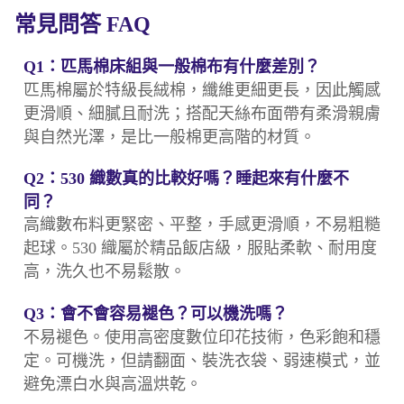
常見問答 FAQ
Q1：匹馬棉床組與一般棉布有什麼差別？
匹馬棉屬於特級長絨棉，纖維更細更長，因此觸感
更滑順、細膩且耐洗；搭配天絲布面帶有柔滑親膚
與自然光澤，是比一般棉更高階的材質。
Q2：530 織數真的比較好嗎？睡起來有什麼不
同？
高織數布料更緊密、平整，手感更滑順，不易粗糙
起球。530 織屬於精品飯店級，服貼柔軟、耐用度
高，洗久也不易鬆散。
Q3：會不會容易褪色？可以機洗嗎？
不易褪色。使用高密度數位印花技術，色彩飽和穩
定。可機洗，但請翻面、裝洗衣袋、弱速模式，並
避免漂白水與高溫烘乾。