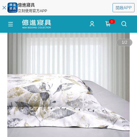
億進寢具
開啟APP
立刻使用官方APP
0
1
/
2