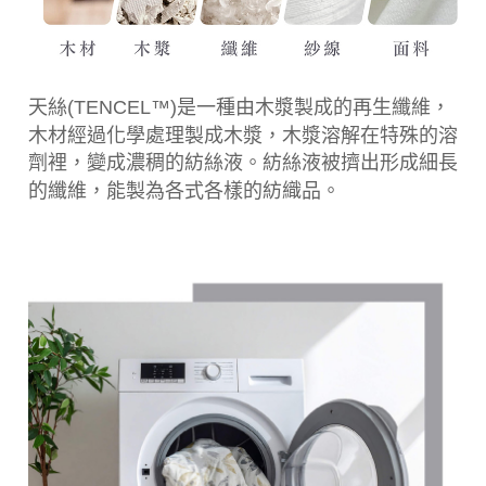
天絲(TENCEL™)是一種由木漿製成的再生纖維，
木材經過化學處理製成木漿，木漿溶解在特殊的溶
劑裡，變成濃稠的紡絲液。紡絲液被擠出形成細長
的纖維，能製為各式各樣的紡織品。