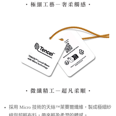
採用 Micro 技術的天絲™萊賽爾纖維，製成極細紗
線與超輕布料，帶來輕盈柔潤的體感。