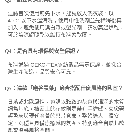
建議首次使用前先下水，建議放入洗衣袋，以
40°C 以下水溫清洗；使用中性洗劑並先稀釋後再
加入，避免使用漂白劑或螢光劑。請勿高溫烘乾，
可於陰涼處晾乾以維持布料柔軟度。
Q4：是否具有環保與安全保證？
布料通過 OEKO-TEX® 紡織品無毒保證，並採台
灣生產製造，品質安心可靠。
Q5：這款「曦谷晨葉」適合搭配什麼風格的臥室？
日系或北歐風情。色調以雅致的灰色與溫潤的木質
調為基底，被蓋上的花紋則是帶有手繪感、交織著
輕盈灰與現代金黃的葉片意象，整體給人一種安
定、沉穩且具備療癒感的氛圍。特別適合自然北歐
風或溫馨風格空間。