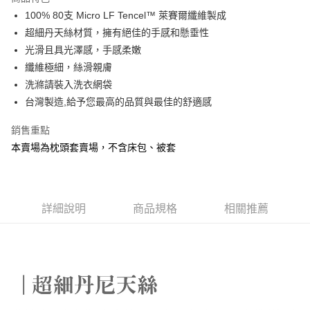
6 期 0 利率 每期
NT$246
21家銀行
合作金庫商業銀行
第一商業銀行
100% 80支 Micro LF Tencel™ 萊賽爾纖維製成
華南商業銀行
彰化商業銀行
合作金庫商業銀行
第一商業銀行
LINE Pay
超細丹天絲材質，擁有絕佳的手感和懸垂性
上海商業儲蓄銀行
台北富邦商業銀行
華南商業銀行
彰化商業銀行
國泰世華商業銀行
兆豐國際商業銀行
光滑且具光澤感，手感柔嫩
Apple Pay
上海商業儲蓄銀行
台北富邦商業銀行
臺灣中小企業銀行
台中商業銀行
纖維極細，絲滑親膚
國泰世華商業銀行
兆豐國際商業銀行
匯豐（台灣）商業銀行
華泰商業銀行
悠遊付
臺灣中小企業銀行
台中商業銀行
洗滌請裝入洗衣網袋
聯邦商業銀行
遠東國際商業銀行
匯豐（台灣）商業銀行
華泰商業銀行
台灣製造,給予您最高的品質與最佳的舒適感
Google Pay
元大商業銀行
永豐商業銀行
聯邦商業銀行
遠東國際商業銀行
玉山商業銀行
星展（台灣）商業銀行
元大商業銀行
永豐商業銀行
銷售重點
ATM付款
台新國際商業銀行
中國信託商業銀行
玉山商業銀行
星展（台灣）商業銀行
本賣場為枕頭套賣場，不含床包、被套
台灣樂天信用卡公司
台新國際商業銀行
中國信託商業銀行
運送方式
台灣樂天信用卡公司
非床墊商品，一般宅配
每筆NT$150，滿NT$2,000(含以上)免運費
詳細說明
商品規格
相關推薦
付款後門市自取(待系統通知後才可取貨)
每筆NT$150，滿NT$1,399(含以上)免運費