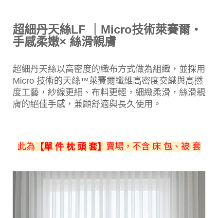
超細丹天絲LF ｜Micro技術萊賽爾・
手感柔嫩× 絲滑親膚
超細丹天絲以高密度的織布方式做為組織，並採用
Micro 技術的天絲™萊賽爾纖維高密度交織與高撚
度工藝，紗線更細、布料更輕，細緻柔滑，絲滑親
膚的絕佳手感，兼顧舒適與長久使用。
此為
賣場，不含 床 包、被 套
【單 件 枕 頭 套】