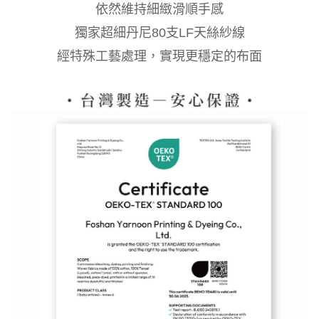
依然維持細緻滑順手感
獨家超細丹尼80支LF天絲紗線
經特殊工藝處理，實現更穩定的布面