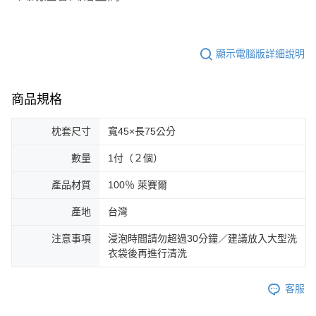
顯示電腦版詳細說明
商品規格
枕套尺寸
寬45×長75公分
數量
1付（２個）
產品材質
100％ 萊賽爾
產地
台灣
注意事項
浸泡時間請勿超過30分鐘／建議放入大型洗
衣袋後再進行清洗
客服