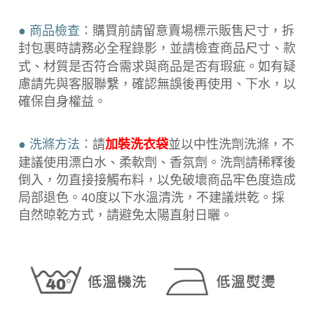
● 商品檢查：
購買前請留意賣場標示販售尺寸，拆
封包裹時請務必全程錄
影，並請檢查商品尺寸、款
式、材質是否符合需求與商品是否有瑕疵。如有疑
慮請先與客服聯繫，確認無誤後再使用、下水，以
確保自身權益。
● 洗滌方法：
請
加裝洗衣袋
並以中性洗劑洗滌，不
建議使用漂白水、柔軟劑、香氛劑。洗劑請稀釋後
倒入，勿直接接觸布料，以免破壞商品牢色度造成
局部退色。40度以下水溫清洗，不建議烘乾。採
自然晾乾方式，請避免太陽直射日曬。