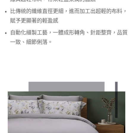
比傳統的纖維直徑更細，進而加工出超輕的布料，
賦予更顯著的輕盈感
自動化縫製工藝，一體成形轉角、針距整齊，品質
一致、細節俐落。