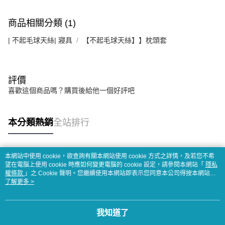
商品相關分類 (1)
| 不起毛球天絲| 寢具
【不起毛球天絲】】枕頭套
評價
喜歡這個商品嗎？購買後給他一個好評吧
本分類熱銷
全站排行
本網站中使用 cookie，欲查詢有關本網站使用 cookie 方式之詳情，及若您不希
熱門標籤
望在電腦上使用 cookie 時應如何變更電腦的 cookie 設定，請參閱本網站「
隱私
權條款
」之 Cookie 聲明。您繼續使用本網站即表示您同意本公司得按本網站使
用條款之 Cookie 聲明使用 cookie。
了解更多 >
我知道了