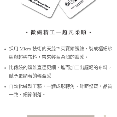
採用 Micro 技術的天絲™萊賽爾纖維，製成極細紗
線與超輕布料，帶來輕盈柔潤的體感。
比傳統的纖維直徑更細，進而加工出超輕的布料，
賦予更顯著的輕盈感
自動化縫製工藝，一體成形轉角、針距整齊，品質
一致、細節俐落。