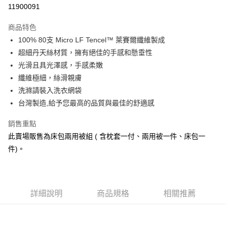
信用卡分期付款
11900091
3 期 0 利率 每期
NT$2,413
21家銀行
商品特色
6 期 0 利率 每期
NT$1,206
21家銀行
合作金庫商業銀行
第一商業銀行
100% 80支 Micro LF Tencel™ 萊賽爾纖維製成
華南商業銀行
彰化商業銀行
合作金庫商業銀行
第一商業銀行
LINE Pay
超細丹天絲材質，擁有絕佳的手感和懸垂性
上海商業儲蓄銀行
台北富邦商業銀行
華南商業銀行
彰化商業銀行
國泰世華商業銀行
兆豐國際商業銀行
光滑且具光澤感，手感柔嫩
Apple Pay
上海商業儲蓄銀行
台北富邦商業銀行
臺灣中小企業銀行
台中商業銀行
纖維極細，絲滑親膚
國泰世華商業銀行
兆豐國際商業銀行
匯豐（台灣）商業銀行
華泰商業銀行
悠遊付
臺灣中小企業銀行
台中商業銀行
洗滌請裝入洗衣網袋
聯邦商業銀行
遠東國際商業銀行
匯豐（台灣）商業銀行
華泰商業銀行
台灣製造,給予您最高的品質與最佳的舒適感
Google Pay
元大商業銀行
永豐商業銀行
聯邦商業銀行
遠東國際商業銀行
玉山商業銀行
星展（台灣）商業銀行
元大商業銀行
永豐商業銀行
銷售重點
ATM付款
台新國際商業銀行
中國信託商業銀行
玉山商業銀行
星展（台灣）商業銀行
此賣場販售為床包兩用被組 ( 含枕套一付、兩用被一件、床包一
台灣樂天信用卡公司
台新國際商業銀行
中國信託商業銀行
件)。
運送方式
台灣樂天信用卡公司
非床墊商品，一般宅配
每筆NT$150，滿NT$2,000(含以上)免運費
詳細說明
商品規格
相關推薦
付款後門市自取(待系統通知後才可取貨)
每筆NT$150，滿NT$1,399(含以上)免運費