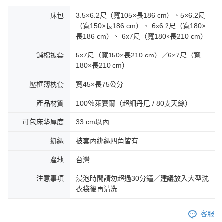
床包
3.5×6.2尺（寬105×長186 cm）、5×6.2尺
（寬150×長186 cm）、 6x6.2尺（寬180×
長186 cm）、 6x7尺（寬180×長210 cm）
舖棉被套
5x7尺（寬150×長210 cm）／6×7尺（寬
180×長210 cm）
壓框薄枕套
寬45×長75公分
產品材質
100％萊賽爾（超細丹尼 / 80支天絲）
可包床墊厚度
33 cm以內
綁繩
被套內綁繩四角皆有
產地
台灣
注意事項
浸泡時間請勿超過30分鐘／建議放入大型洗
衣袋後再清洗
客服