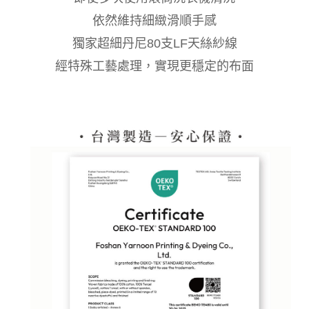
依然維持細緻滑順手感
獨家超細丹尼80支LF天絲紗線
經特殊工藝處理，實現更穩定的布面