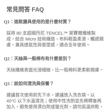
常見問答 FAQ
Q1：這款寢具使用的是什麼材質？
採用 80 支超細丹尼 TENCEL™ 萊賽爾纖維製
成，結合 Micro 技術織造，布料輕盈柔滑、觸感親
膚，兼具透氣性與垂墜感，適合全年使用。
Q2：天絲與一般棉布有什麼差別？
天絲纖維表面光滑細緻，比一般棉料更柔軟親膚。
Q3：該如何清洗與保養？
建議首次使用前先下水，建議放入洗衣袋，以
40°C 以下水溫清洗；使用中性洗劑並先稀釋後再
加入，避免使用漂白劑或螢光劑。請勿高溫烘乾，