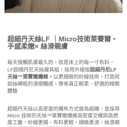
超細丹天絲LF ｜Micro技術萊賽爾・
手感柔嫩× 絲滑親膚
每天接觸肌膚最久的，
就是床上的每一寸布料，
LF超細丹尼天絲寢具組，
採用升級版
超細丹尼LF
天絲™萊賽爾纖維，
以更細緻的紗線技術，
打造宛
如絲綢般的滑順觸感，
帶來真正輕柔、舒適的睡眠
體驗
超細丹天絲以高密度的織布方式做為組織，並採用
Micro 技術的天絲™萊賽爾纖維高密度交織與高撚
度工藝，紗線更細、布料更輕，細緻柔滑，絲滑親