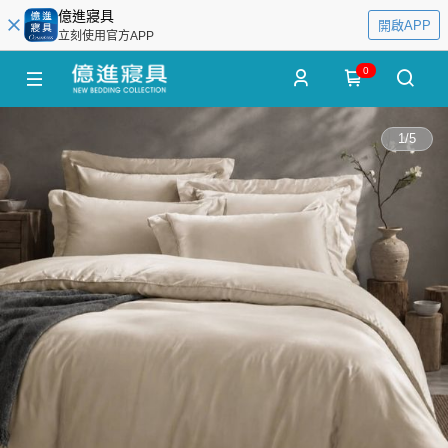
億進寢具
開啟APP
立刻使用官方APP
0
1
/
5