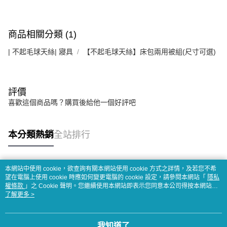
商品相關分類 (1)
| 不起毛球天絲| 寢具
【不起毛球天絲】床包兩用被組(尺寸可選)
評價
喜歡這個商品嗎？購買後給他一個好評吧
本分類熱銷
全站排行
本網站中使用 cookie，欲查詢有關本網站使用 cookie 方式之詳情，及若您不希
熱門標籤
望在電腦上使用 cookie 時應如何變更電腦的 cookie 設定，請參閱本網站「
隱私
權條款
」之 Cookie 聲明。您繼續使用本網站即表示您同意本公司得按本網站使
用條款之 Cookie 聲明使用 cookie。
了解更多 >
我知道了