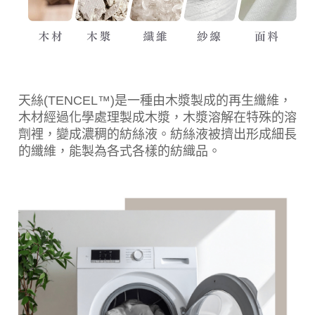
天絲(TENCEL™)是一種由木漿製成的再生纖維，
木材經過化學處理製成木漿，木漿溶解在特殊的溶
劑裡，變成濃稠的紡絲液。紡絲液被擠出形成細長
的纖維，能製為各式各樣的紡織品。