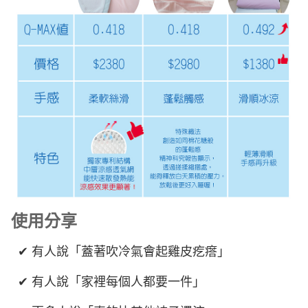
使用分享
✔ 有人說「蓋著吹冷氣會起雞皮疙瘩」
✔ 有人說「家裡每個人都要一件」