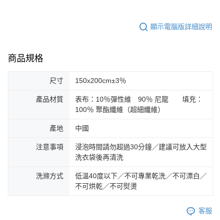
顯示電腦版詳細說明
商品規格
尺寸
150x200cm±3％
產品材質
表布：10％彈性維 90％ 尼龍 填充：
100％ 聚酯纖維（超細纖維）
產地
中國
注意事項
浸泡時間請勿超過30分鐘／建議可放入大型
洗衣袋後再清洗
洗滌方式
低溫40度以下／不可專業乾洗／不可漂白／
不可烘乾／不可熨燙
客服