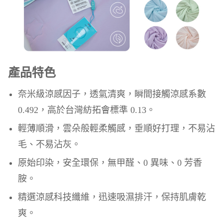
產品特色
奈米級涼感因子，透氣清爽，瞬間接觸涼感系數
0.492，高於台灣紡拓會標準 0.13。
輕薄順滑，雲朵般輕柔觸感，垂順好打理，不易沾
毛、不易沾灰。
原始印染，安全環保，無甲醛、0 異味、0 芳香
胺。
精選涼感科技纖維，迅速吸濕排汗，保持肌膚乾
爽。