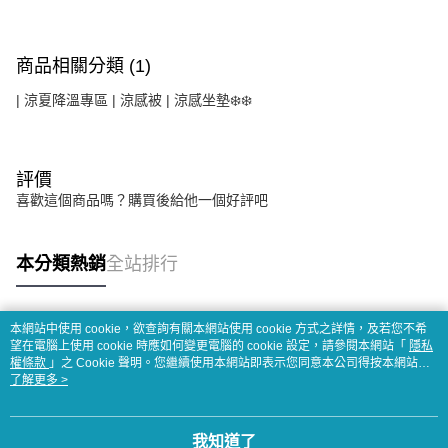
商品相關分類 (1)
| 涼夏降溫專區 | 涼感被 | 涼感坐墊❄️❄️
評價
喜歡這個商品嗎？購買後給他一個好評吧
本分類熱銷
全站排行
本網站中使用 cookie，欲查詢有關本網站使用 cookie 方式之詳情，及若您不希
熱門標籤
望在電腦上使用 cookie 時應如何變更電腦的 cookie 設定，請參閱本網站「
隱私
權條款
」之 Cookie 聲明。您繼續使用本網站即表示您同意本公司得按本網站使
用條款之 Cookie 聲明使用 cookie。
了解更多 >
我知道了