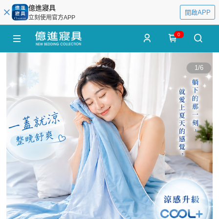
億進寢具
開啟APP
立刻使用官方APP
0
1
/
6