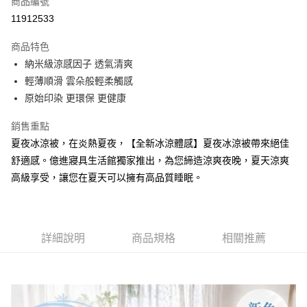
商品編號
信用卡分期付款
11912533
3 期 0 利率 每期
NT$460
21家銀行
商品特色
6 期 0 利率 每期
NT$230
21家銀行
合作金庫商業銀行
第一商業銀行
納米級涼感因子 透氣清爽
華南商業銀行
彰化商業銀行
合作金庫商業銀行
第一商業銀行
LINE Pay
輕薄順滑 雲朵般輕柔觸感
上海商業儲蓄銀行
台北富邦商業銀行
華南商業銀行
彰化商業銀行
國泰世華商業銀行
兆豐國際商業銀行
原始印染 更環保 更健康
Apple Pay
上海商業儲蓄銀行
台北富邦商業銀行
臺灣中小企業銀行
台中商業銀行
國泰世華商業銀行
兆豐國際商業銀行
銷售重點
匯豐（台灣）商業銀行
華泰商業銀行
悠遊付
臺灣中小企業銀行
台中商業銀行
聯邦商業銀行
遠東國際商業銀行
夏夜冰涼被，在炎熱夏夜，【全新冰涼體感】夏夜冰涼被帶來絕佳
匯豐（台灣）商業銀行
華泰商業銀行
Google Pay
元大商業銀行
永豐商業銀行
舒適感。億進寢具生活館獨家推出，為您締造涼爽夜晚，夏天涼爽
聯邦商業銀行
遠東國際商業銀行
玉山商業銀行
星展（台灣）商業銀行
元大商業銀行
永豐商業銀行
高級享受，讓您在夏天可以擁有高品質睡眠。
全盈+PAY
台新國際商業銀行
中國信託商業銀行
玉山商業銀行
星展（台灣）商業銀行
台灣樂天信用卡公司
台新國際商業銀行
中國信託商業銀行
ATM付款
台灣樂天信用卡公司
運送方式
詳細說明
商品規格
相關推薦
非床墊商品，一般宅配
每筆NT$150，滿NT$2,000(含以上)免運費
付款後門市自取(待系統通知後才可取貨)