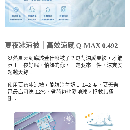
夏夜冰涼被｜高效涼感 Q-MAX 0.492
炎熱夏天到底該蓋什麼被子？選對涼感夏被，才能
真正一夜好眠。怕熱的你，一定要來一件，涼爽度
超越天絲！
使用夏夜冰涼被，能讓冷氣調高 1–2 度，夏天省
電最高可達 12%，省荷包也愛地球，拯救北極
熊。