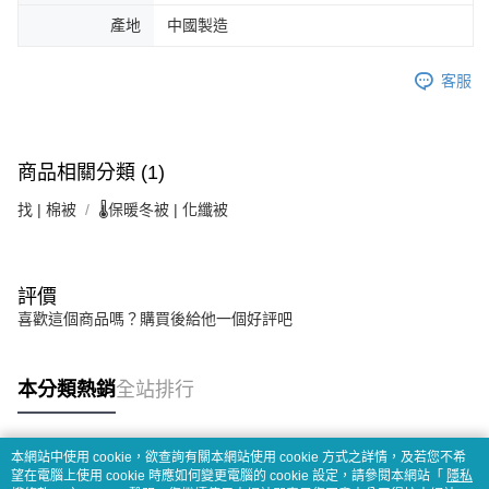
產地
中國製造
客服
商品相關分類 (1)
找 | 棉被
🌡️保暖冬被 | 化纖被
評價
喜歡這個商品嗎？購買後給他一個好評吧
本分類熱銷
全站排行
本網站中使用 cookie，欲查詢有關本網站使用 cookie 方式之詳情，及若您不希
熱門標籤
望在電腦上使用 cookie 時應如何變更電腦的 cookie 設定，請參閱本網站「
隱私