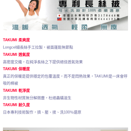
TAKUMI 柔爽度
Longcel細長絲手工拉製，被面蓬鬆無節點
TAKUMI 透氣度
高密度交織，在純淨長絲之下提供絕佳透氣效果
TAKUMI 保暖度
真正的保暖是提供穩定的包覆溫度，而不是悶熱效果，TAKUMI是一床會呼
吸的棉被
TAKUMI 乾淨度
非生物性材質無分解微塵，杜絕蟲蟎滋生
TAKUMI 耐久度
日本專利技術製作，擠、壓、揉、洗100％還原