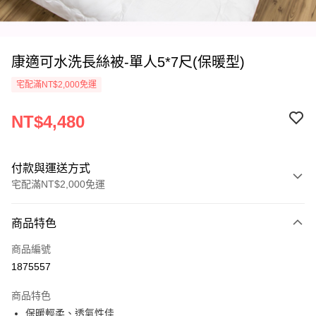
康適可水洗長絲被-單人5*7尺(保暖型)
宅配滿NT$2,000免運
NT$4,480
付款與運送方式
宅配滿NT$2,000免運
付款方式
商品特色
信用卡一次付款
商品編號
信用卡分期付款
1875557
3 期 0 利率 每期
NT$1,493
21家銀行
商品特色
6 期 0 利率 每期
NT$746
21家銀行
合作金庫商業銀行
第一商業銀行
保暖輕柔、透氣性佳