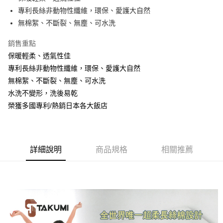
華南商業銀行
彰化商業銀行
合作金庫商業銀行
第一商業銀行
LINE Pay
專利長絲非動物性纖維，環保、愛護大自然
上海商業儲蓄銀行
台北富邦商業銀行
華南商業銀行
彰化商業銀行
國泰世華商業銀行
兆豐國際商業銀行
無棉絮、不斷裂、無塵、可水洗
Apple Pay
上海商業儲蓄銀行
台北富邦商業銀行
臺灣中小企業銀行
台中商業銀行
國泰世華商業銀行
兆豐國際商業銀行
銷售重點
匯豐（台灣）商業銀行
華泰商業銀行
悠遊付
臺灣中小企業銀行
台中商業銀行
聯邦商業銀行
遠東國際商業銀行
保暖輕柔、透氣性佳
匯豐（台灣）商業銀行
華泰商業銀行
Google Pay
元大商業銀行
永豐商業銀行
專利長絲非動物性纖維，環保、愛護大自然
聯邦商業銀行
遠東國際商業銀行
玉山商業銀行
星展（台灣）商業銀行
元大商業銀行
永豐商業銀行
無棉絮、不斷裂、無塵、可水洗
ATM付款
台新國際商業銀行
中國信託商業銀行
玉山商業銀行
星展（台灣）商業銀行
水洗不變形，洗後易乾
台灣樂天信用卡公司
台新國際商業銀行
中國信託商業銀行
榮獲多國專利/熱銷日本各大飯店
運送方式
台灣樂天信用卡公司
非床墊商品，一般宅配
每筆NT$150，滿NT$2,000(含以上)免運費
詳細說明
商品規格
相關推薦
付款後門市自取(待系統通知後才可取貨)
每筆NT$150，滿NT$1,399(含以上)免運費