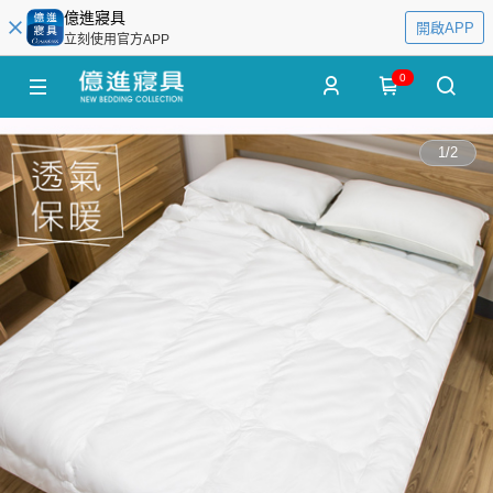
億進寢具
開啟APP
立刻使用官方APP
0
1
/
2