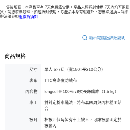
．售後服務：本產品享有 7天免費鑑賞期，產品未經拆封使用 7天內均可退換
貨，請憑發票辦理，如經拆封使用，除產品本身有瑕疵外，恕無法退換→詳細
辦法請參照
退換貨須知
顯示電腦版詳細說明
商品規格
尺寸
單人 5×7尺（寬150×長210公分）
表布
TTC高密度防絨布
內容物
longcel ® 100％ 超柔長絲纖維（1.5 kg）
車工
雙針定棉車縫法，將布套四周與內棉穩固結
合
被耳
棉被四個角皆有車上被耳，可讓被胎固定於
被套內