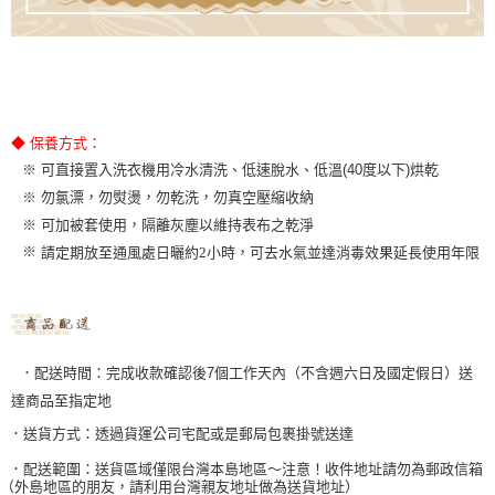
◆ 保養方式：
、低溫(40度以下)烘乾
※ 可直接置入洗衣機用冷水清洗、低速脫水
※ 勿氯漂，勿熨燙，勿乾洗，勿真空壓縮收納
※ 可加被套使用，隔離灰塵以維持表布之乾淨
※
請定期放至通風處日曬約2小時，可去水氣並達消毒效果延長使用年限
．配送時間：完成收款確認後7個工作天內（不含週六日及國定假日）送
達商品至指定地
．送貨方式：透過貨運公司宅配或是郵局包裹掛號送達
．配送範圍：送貨區域僅限台灣本島地區～注意！收件地址請勿為郵政信箱
（外島地區的朋友，請利用台灣親友地址做為送貨地址）