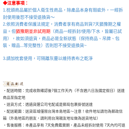
◆注意事項：
1.枕頭商品屬於個人衛生性商品，除產品本身有瑕疵外，一經拆
封使用後恕不接受退換貨～
2.
依照消費者保護法規定，消費者享有商品到貨7天猶豫期之權
益。但
猶豫期並非試用期
（商品一經拆封/使用/下水，皆屬已試
用），故如須退貨，商品必是全新狀態（保持商品、吊牌、包
裝、贈品...等完整性）否則恕不接受退換貨~
請加枕套使用，可隔離灰塵以維持表布之乾淨
3.
‧配送時間：完成收款確認後7個工作天內（不含週六日及國定假日）送達
商品至指定地
‧送貨方式：透過貨運公司宅配或是郵局包裹掛號送達
‧配送範圍：送貨區域僅限台灣本島地區～注意！收件地址請勿為郵政信
箱（外島地區的朋友，請利用台灣親友地址做為送貨地址）
‧售後服務：本產品享有 7天免費鑑賞期，產品未經拆封使用 7天內均可退