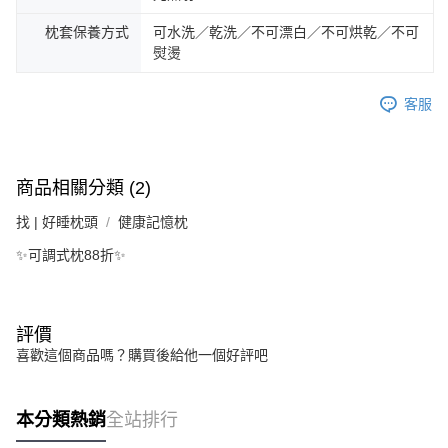
枕套保養方式
可水洗／乾洗／不可漂白／不可烘乾／不可
熨燙
客服
商品相關分類 (2)
找 | 好睡枕頭
健康記憶枕
✨可調式枕88折✨
評價
喜歡這個商品嗎？購買後給他一個好評吧
本分類熱銷
全站排行