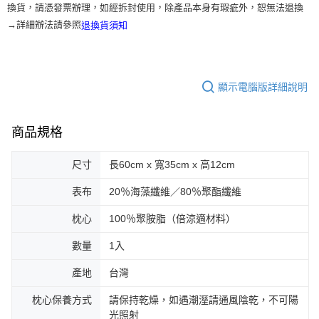
換貨，請憑發票辦理，如經拆封使用，除產品本身有瑕疵外，恕無法退換
→詳細辦法請參照
退換貨須知
顯示電腦版詳細說明
商品規格
尺寸
長60cm x 寬35cm x 高12cm
表布
20％海藻纖維／80％聚酯纖維
枕心
100％聚胺脂（倍涼適材料）
數量
1入
產地
台灣
枕心保養方式
請保持乾燥，如遇潮溼請通風陰乾，不可陽
光照射