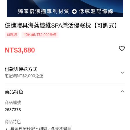
億進寢具海藻纖維SPA樂活優眠枕【可調式】
買就送
宅配滿NT$2,000免運
NT$3,680
付款與運送方式
宅配滿NT$2,000免運
付款方式
商品特色
信用卡一次付款
商品編號
信用卡分期付款
2637375
3 期 0 利率 每期
NT$1,226
21家銀行
商品特色
6 期 0 利率 每期
NT$613
21家銀行
合作金庫商業銀行
第一商業銀行
獨家模塑枕配方調製，冬天不變硬