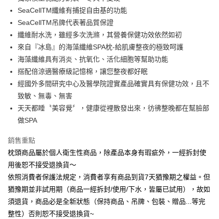
華南商業銀行
彰化商業銀行
合作金庫商業銀行
第一商業銀行
LINE Pay
SeaCellTM纖維有捕捉自由基的功能
上海商業儲蓄銀行
台北富邦商業銀行
華南商業銀行
彰化商業銀行
國泰世華商業銀行
兆豐國際商業銀行
SeaCellTM吊牌代表著品質保證
Apple Pay
上海商業儲蓄銀行
台北富邦商業銀行
臺灣中小企業銀行
台中商業銀行
纖維耐水洗，雖經多次洗滌，其營養保健功效依然如初
國泰世華商業銀行
兆豐國際商業銀行
匯豐（台灣）商業銀行
華泰商業銀行
悠遊付
臺灣中小企業銀行
台中商業銀行
來自『冰島』的海藻纖維SPA枕-給肌膚整夜的極致呵護
聯邦商業銀行
遠東國際商業銀行
匯豐（台灣）商業銀行
華泰商業銀行
海藻纖維具有消炎、抗氧化、活化細胞等幫助功能
Google Pay
元大商業銀行
永豐商業銀行
聯邦商業銀行
遠東國際商業銀行
搭配倍涼適醫療級記憶棉，讓您整夜都好眠
玉山商業銀行
星展（台灣）商業銀行
元大商業銀行
永豐商業銀行
ATM付款
經國外多間研究中心及醫學院證實產品確實具有保健功效，且不
台新國際商業銀行
中國信託商業銀行
玉山商業銀行
星展（台灣）商業銀行
台灣樂天信用卡公司
致敏、無毒、無害
台新國際商業銀行
中國信託商業銀行
運送方式
天天都睡〝美容覺〞，健康從裡散發出來，彷彿整晚都在幫臉部
台灣樂天信用卡公司
非床墊商品，一般宅配
做SPA
每筆NT$150，滿NT$2,000(含以上)免運費
銷售重點
付款後門市自取(待系統通知後才可取貨)
枕頭商品屬於個人衛生性商品，除產品本身有瑕疵外，一經拆封使
每筆NT$150，滿NT$1,399(含以上)免運費
用後恕不接受退換貨～
依照消費者保護法規定，消費者享有商品到貨7天猶豫期之權益。但
猶豫期並非試用期（商品一經拆封/使用/下水，皆屬已試用），故如
須退貨，商品必是全新狀態（保持商品、吊牌、包裝、贈品...等完
整性）否則恕不接受退換貨~