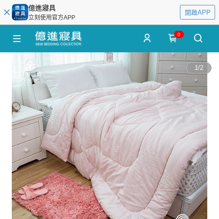
億進寢具
開啟APP
立刻使用官方APP
0
1
/
2