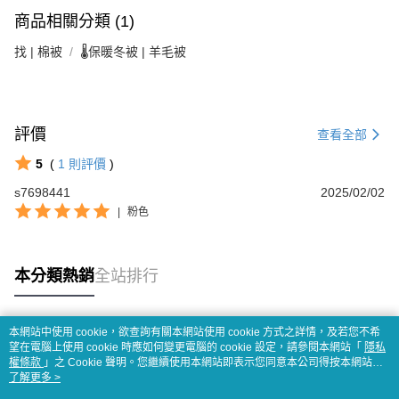
商品相關分類 (1)
找 | 棉被
🌡️保暖冬被 | 羊毛被
評價
查看全部
5
(
1
則評價
)
s7698441
2025/02/02
|
粉色
本分類熱銷
全站排行
本網站中使用 cookie，欲查詢有關本網站使用 cookie 方式之詳情，及若您不希
熱門標籤
望在電腦上使用 cookie 時應如何變更電腦的 cookie 設定，請參閱本網站「
隱私
權條款
」之 Cookie 聲明。您繼續使用本網站即表示您同意本公司得按本網站使
用條款之 Cookie 聲明使用 cookie。
了解更多 >