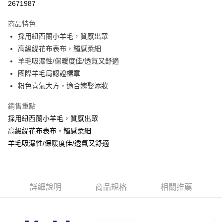
2671987
3 期 0 利率 每期
NT$1,460
21家銀行
商品特色
6 期 0 利率 每期
NT$730
21家銀行
合作金庫商業銀行
第一商業銀行
採用紐西蘭小羊毛，質感出眾
華南商業銀行
彰化商業銀行
合作金庫商業銀行
第一商業銀行
LINE Pay
高級緹花布表布，觸感柔細
上海商業儲蓄銀行
台北富邦商業銀行
華南商業銀行
彰化商業銀行
國泰世華商業銀行
兆豐國際商業銀行
羊毛吸濕性/保暖度佳/透氣又舒適
Apple Pay
上海商業儲蓄銀行
台北富邦商業銀行
臺灣中小企業銀行
台中商業銀行
國際羊毛局認證標章
國泰世華商業銀行
兆豐國際商業銀行
匯豐（台灣）商業銀行
華泰商業銀行
悠遊付
臺灣中小企業銀行
台中商業銀行
粉色喜氣大方，適合嫁娶添妝
聯邦商業銀行
遠東國際商業銀行
匯豐（台灣）商業銀行
華泰商業銀行
Google Pay
元大商業銀行
永豐商業銀行
銷售重點
聯邦商業銀行
遠東國際商業銀行
玉山商業銀行
星展（台灣）商業銀行
元大商業銀行
永豐商業銀行
採用紐西蘭小羊毛，質感出眾
ATM付款
台新國際商業銀行
中國信託商業銀行
玉山商業銀行
星展（台灣）商業銀行
高級緹花布表布，觸感柔細
台灣樂天信用卡公司
台新國際商業銀行
中國信託商業銀行
羊毛吸濕性/保暖度佳/透氣又舒適
運送方式
台灣樂天信用卡公司
非床墊商品，一般宅配
每筆NT$150，滿NT$2,000(含以上)免運費
詳細說明
商品規格
相關推薦
付款後門市自取(待系統通知後才可取貨)
每筆NT$150，滿NT$1,399(含以上)免運費