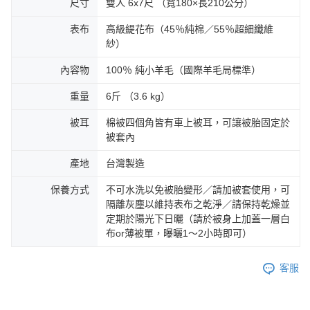
尺寸
雙人 6x7尺 （寬180×長210公分）
表布
高級緹花布（45％純棉／55％超細纖維
紗）
內容物
100％ 純小羊毛（國際羊毛局標準）
重量
6斤 （3.6 kg）
被耳
棉被四個角皆有車上被耳，可讓被胎固定於
被套內
產地
台灣製造
保養方式
不可水洗以免被胎變形／請加被套使用，可
隔離灰塵以維持表布之乾淨／請保持乾燥並
定期於陽光下日曬（請於被身上加蓋一層白
布or薄被單，曝曬1～2小時即可）
客服