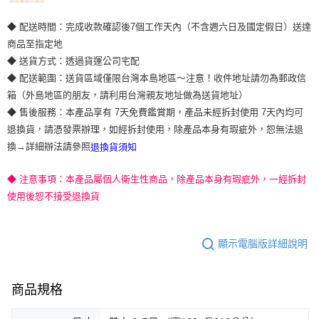
◆ 配送時間：完成收款確認後7個工作天內（不含週六日及國定假日）送達
商品至指定地
◆ 送貨方式：透過貨運公司宅配
◆ 配送範圍：送貨區域僅限台灣本島地區～注意！收件地址請勿為郵政信
箱（外島地區的朋友，請利用台灣親友地址做為送貨地址）
◆ 售後服務：本產品享有 7天免費鑑賞期，產品未經拆封使用 7天內均可
退換貨，請憑發票辦理，如經拆封使用，除產品本身有瑕疵外，恕無法退
換→詳細辦法請參照
退換貨須知
◆ 注意事項：本產品屬個人衛生性商品，除產品本身有瑕疵外，一經拆封
使用後恕不接受退換貨
顯示電腦版詳細說明
商品規格