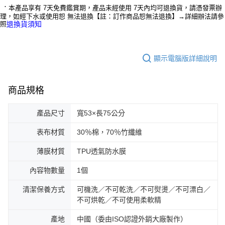
．
本產品享有 7天免費鑑賞期，產品未經使用 7天內均可退換貨，請憑發票辦
理，如經下水或使用恕 無法退換【註：訂作商品恕無法退換】→詳細辦法請參
照
退換貨須知
顯示電腦版詳細說明
商品規格
產品尺寸
寬53×長75公分
表布材質
30％棉，70％竹纖維
薄膜材質
TPU透氣防水膜
內容物數量
1個
清潔保養方式
可機洗／不可乾洗／不可熨燙／不可漂白／
不可烘乾／不可使用柔軟精
產地
中國（委由ISO認證外銷大廠製作）