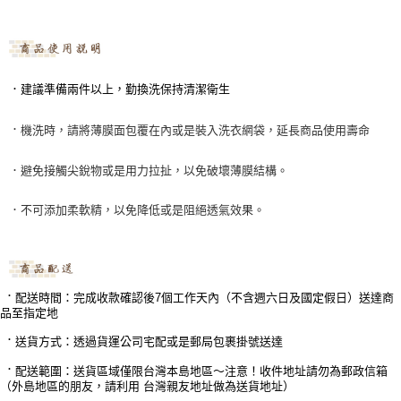
．建議準備兩件以上，勤換洗保持清潔衛生
．
機洗時，請將薄膜面包覆在內或是裝入洗衣網袋，延長商品使用壽命
．
避免接觸尖銳物或是用力拉扯
，
以免破壞薄膜結構。
不可添加柔軟精
，
以免降低或是阻絕透氣效果。
．
．
配送時間：完成收款確認後7個工作天內（不含週六日及國定假日）送達商
品至指定地
．
送貨方式：透過貨運公司宅配或是郵局包裹掛號送達
．
配送範圍：送貨區域僅限台灣本島地區～注意！收件地址請勿為郵政信箱
（外島地區的朋友，請利用 台灣親友地址做為送貨地址）