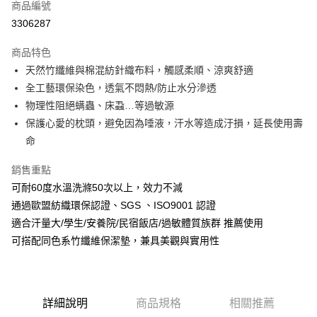
商品編號
信用卡分期付款
3306287
3 期 0 利率 每期
NT$130
21家銀行
商品特色
6 期 0 利率 每期
NT$65
21家銀行
合作金庫商業銀行
第一商業銀行
天然竹纖維與棉混紡針織布料，觸感柔順、涼爽舒適
華南商業銀行
彰化商業銀行
合作金庫商業銀行
第一商業銀行
LINE Pay
全工藝環保染色，透氣不悶熱/防止水分滲透
上海商業儲蓄銀行
台北富邦商業銀行
華南商業銀行
彰化商業銀行
國泰世華商業銀行
兆豐國際商業銀行
物理性阻絕螨蟲、床蝨…等過敏源
Apple Pay
上海商業儲蓄銀行
台北富邦商業銀行
臺灣中小企業銀行
台中商業銀行
保護心愛的枕頭，避免因為唾液，汗水等造成汙損，延長使用壽
國泰世華商業銀行
兆豐國際商業銀行
匯豐（台灣）商業銀行
華泰商業銀行
悠遊付
臺灣中小企業銀行
台中商業銀行
命
聯邦商業銀行
遠東國際商業銀行
匯豐（台灣）商業銀行
華泰商業銀行
Google Pay
元大商業銀行
永豐商業銀行
銷售重點
聯邦商業銀行
遠東國際商業銀行
玉山商業銀行
星展（台灣）商業銀行
元大商業銀行
永豐商業銀行
可耐60度水溫洗滌50次以上，效力不減
ATM付款
台新國際商業銀行
中國信託商業銀行
玉山商業銀行
星展（台灣）商業銀行
通過歐盟紡織環保認證、SGS 、ISO9001 認證
台灣樂天信用卡公司
台新國際商業銀行
中國信託商業銀行
適合汗量大/學生/安養院/民宿飯店/過敏體質族群 推薦使用
運送方式
台灣樂天信用卡公司
可搭配同色系竹纖維保潔墊，兼具美觀與實用性
非床墊商品，一般宅配
每筆NT$150，滿NT$2,000(含以上)免運費
付款後門市自取(待系統通知後才可取貨)
詳細說明
商品規格
相關推薦
每筆NT$150，滿NT$1,399(含以上)免運費