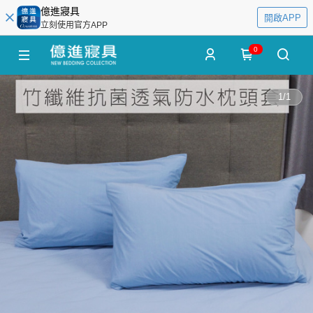
億進寢具
開啟APP
立刻使用官方APP
0
1
/
1