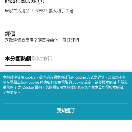
商品相關分類 (1)
居家生活用品
NESTI 義大利手工皂
評價
喜歡這個商品嗎？購買後給他一個好評吧
本分類熱銷
全站排行
本網站中使用 cookie，欲查詢有關本網站使用 cookie 方式之詳情，及若您不希
熱門標籤
望在電腦上使用 cookie 時應如何變更電腦的 cookie 設定，請參閱本網站「
隱私
權條款
」之 Cookie 聲明。您繼續使用本網站即表示您同意本公司得按本網站使
用條款之 Cookie 聲明使用 cookie。
了解更多 >
我知道了