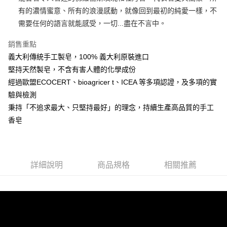
有的濃情蜜意、所有的浪漫感動，就像回到最初的純愛一樣，不
Google Pay
需要任何的語言就能感受，一切...盡在不言中。
ATM付款
銷售重點
義大利傳統手工製皂，100% 義大利原裝進口
運送方式
堅持天然製皂，不含有害人體的化學成份
非床墊商品，一般宅配
經過歐盟ECOCERT、bioagricer t、ICEA 等多項認證，及多項的實
每筆NT$150，滿NT$2,000(含以上)免運費
驗與檢測
付款後門市自取(待系統通知後才可取貨)
秉持「不追求最大、只堅持最好」的理念，持續生產高品質的手工
香皂
每筆NT$150，滿NT$1,399(含以上)免運費
詳細說明
商品規格
相關推薦