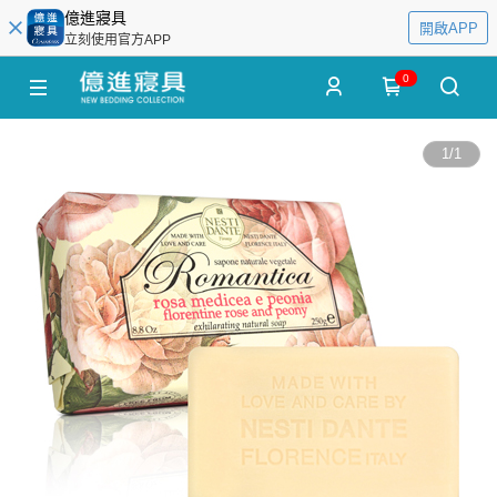
億進寢具
開啟APP
立刻使用官方APP
0
1
/
1