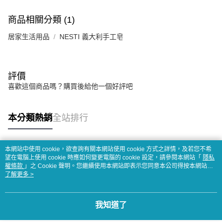
商品相關分類 (1)
居家生活用品
NESTI 義大利手工皂
評價
喜歡這個商品嗎？購買後給他一個好評吧
本分類熱銷
全站排行
本網站中使用 cookie，欲查詢有關本網站使用 cookie 方式之詳情，及若您不希
熱門標籤
望在電腦上使用 cookie 時應如何變更電腦的 cookie 設定，請參閱本網站「
隱私
權條款
」之 Cookie 聲明。您繼續使用本網站即表示您同意本公司得按本網站使
用條款之 Cookie 聲明使用 cookie。
了解更多 >
我知道了