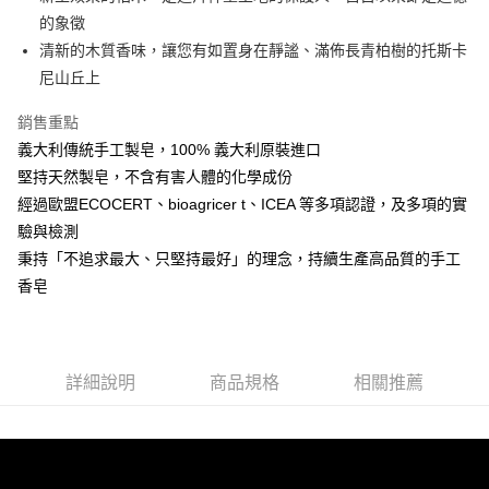
的象徵
Google Pay
清新的木質香味，讓您有如置身在靜謐、滿佈長青柏樹的托斯卡
ATM付款
尼山丘上
銷售重點
運送方式
義大利傳統手工製皂，100% 義大利原裝進口
非床墊商品，一般宅配
堅持天然製皂，不含有害人體的化學成份
每筆NT$150，滿NT$2,000(含以上)免運費
經過歐盟ECOCERT、bioagricer t、ICEA 等多項認證，及多項的實
付款後門市自取(待系統通知後才可取貨)
驗與檢測
秉持「不追求最大、只堅持最好」的理念，持續生產高品質的手工
每筆NT$150，滿NT$1,399(含以上)免運費
香皂
詳細說明
商品規格
相關推薦