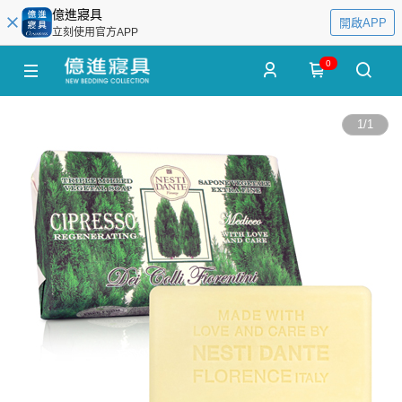
億進寢具
開啟APP
立刻使用官方APP
0
1
/
1