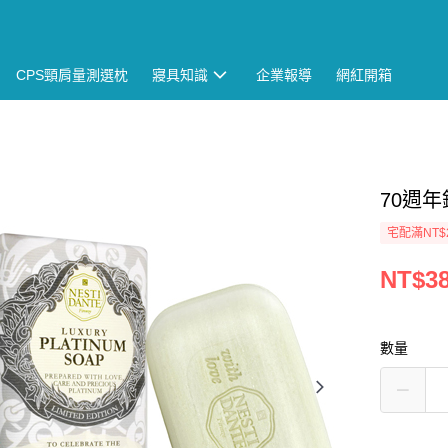
CPS頸肩量測選枕
寢具知識
企業報導
網紅開箱
70週
宅配滿NT$
NT$3
數量