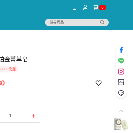
0
年鉑金菁萃皂
2,000免運
80