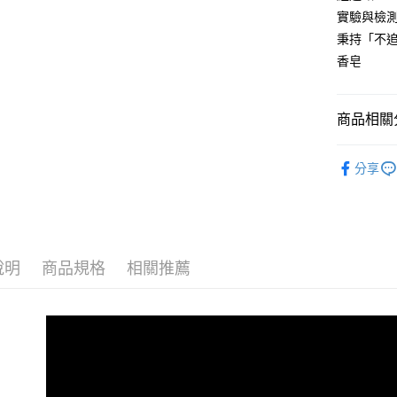
實驗與檢
付款後門市
秉持「不
每筆NT$1
香皂
商品相關分
居家生活
分享
說明
商品規格
相關推薦