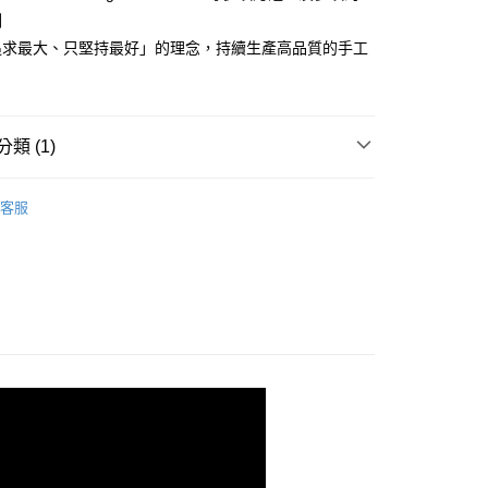
測
自取(待系統通知後才可取貨)
追求最大、只堅持最好」的理念，持續生產高品質的手工
50，滿NT$1,399(含以上)免運費
類 (1)
用品
NESTI 義大利手工皂
客服