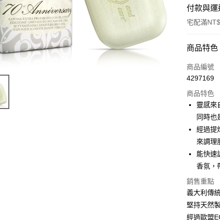
付款與運
宅配滿NT$
付款方式
商品特色
信用卡一
商品編號
4297169
LINE Pay
商品特色
Apple Pay
靈感來
同時也
悠遊付
經過提
Google Pa
來調理
能快速
ATM付款
香氛，
銷售重點
運送方式
義大利傳統
堅持天然
非床墊商
經過歐盟EC
每筆NT$1