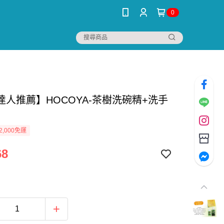
0
達人推薦】HOCOYA-茶樹洗碗精+洗手
2,000免運
68