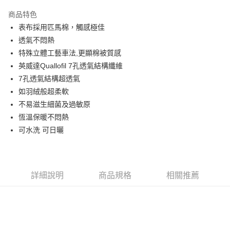
3 期 0 利率 每期
NT$1,460
21家銀行
商品特色
6 期 0 利率 每期
NT$730
21家銀行
合作金庫商業銀行
第一商業銀行
表布採用匹馬棉，觸感極佳
華南商業銀行
彰化商業銀行
合作金庫商業銀行
第一商業銀行
LINE Pay
透氣不悶熱
上海商業儲蓄銀行
台北富邦商業銀行
華南商業銀行
彰化商業銀行
國泰世華商業銀行
兆豐國際商業銀行
特殊立體工藝車法,更顯棉被質感
Apple Pay
上海商業儲蓄銀行
台北富邦商業銀行
臺灣中小企業銀行
台中商業銀行
英威達Quallofil 7孔透氣結構纖維
國泰世華商業銀行
兆豐國際商業銀行
匯豐（台灣）商業銀行
華泰商業銀行
悠遊付
臺灣中小企業銀行
台中商業銀行
7孔透氣結構超透氣
聯邦商業銀行
遠東國際商業銀行
匯豐（台灣）商業銀行
華泰商業銀行
如羽絨般超柔軟
Google Pay
元大商業銀行
永豐商業銀行
聯邦商業銀行
遠東國際商業銀行
不易滋生細菌及過敏原
玉山商業銀行
星展（台灣）商業銀行
元大商業銀行
永豐商業銀行
ATM付款
恆溫保暖不悶熱
台新國際商業銀行
中國信託商業銀行
玉山商業銀行
星展（台灣）商業銀行
台灣樂天信用卡公司
可水洗 可日曬
台新國際商業銀行
中國信託商業銀行
運送方式
台灣樂天信用卡公司
非床墊商品，一般宅配
每筆NT$150，滿NT$2,000(含以上)免運費
詳細說明
商品規格
相關推薦
付款後門市自取(待系統通知後才可取貨)
每筆NT$150，滿NT$1,399(含以上)免運費