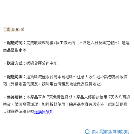
‧
配送時間：
完成收款確認後7個工作天內（不含週六日及國定假日）送達
商品至指定地
‧送貨方式：
透過貨運公司宅配
‧配送範圍：
送貨區域僅限台灣本島地區～注意！收件地址請勿為郵政信
箱（外島地區的朋友，請利用台灣親友地址做為送貨地址）
本產品享有 7天免費鑑賞期，產品未經拆封使用 7天內均可退
‧售後服務：
換貨，請憑發票辦理，如經拆封使用，除產品本身有瑕疵外，恕無法退換
→詳細辦法請參照
退換貨須知
顯示電腦版詳細說明