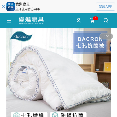
億進寢具
開啟APP
立刻使用官方APP
0
1
/
2