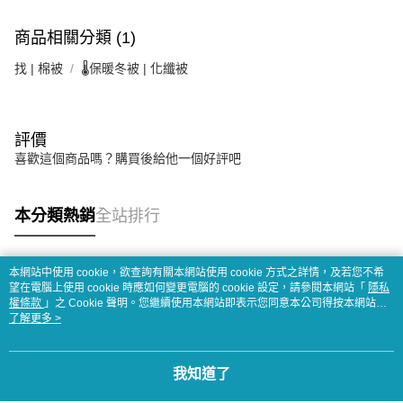
商品相關分類 (1)
找 | 棉被
🌡️保暖冬被 | 化纖被
評價
喜歡這個商品嗎？購買後給他一個好評吧
本分類熱銷
全站排行
本網站中使用 cookie，欲查詢有關本網站使用 cookie 方式之詳情，及若您不希
熱門標籤
望在電腦上使用 cookie 時應如何變更電腦的 cookie 設定，請參閱本網站「
隱私
權條款
」之 Cookie 聲明。您繼續使用本網站即表示您同意本公司得按本網站使
用條款之 Cookie 聲明使用 cookie。
了解更多 >
我知道了