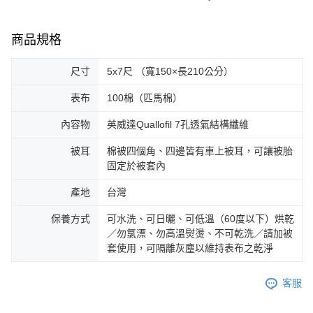
商品規格
尺寸
5x7尺 （寬150×長210公分）
表布
100棉（匹馬棉）
內容物
英威達Quallofil 7孔透氣結構纖維
被耳
棉被四個角、四邊皆有車上被耳，可讓被胎
固定於被套內
產地
台灣
保養方式
可水洗、可日曬、可低溫（60度以下）烘乾
／勿氯漂、勿高溫熨燙、不可乾洗／請加被
套使用，可隔離灰塵以維持表布之乾淨
客服