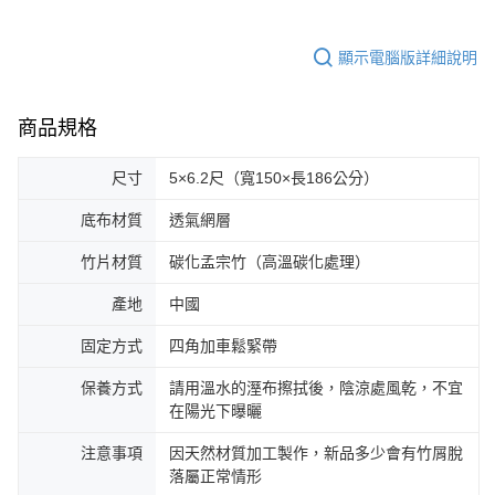
顯示電腦版詳細說明
商品規格
尺寸
5×6.2尺（寬150×長186公分）
底布材質
透氣網層
竹片材質
碳化孟宗竹（高溫碳化處理）
產地
中國
固定方式
四角加車鬆緊帶
保養方式
請用溫水的溼布擦拭後，陰涼處風乾，不宜
在陽光下曝曬
注意事項
因天然材質加工製作，新品多少會有竹屑脫
落屬正常情形