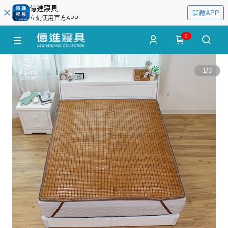
億進寢具
開啟APP
立刻使用官方APP
0
1
/
3