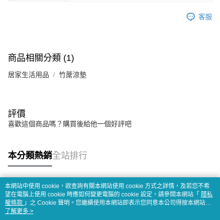
客服
商品相關分類 (1)
居家生活用品
竹蓆涼墊
評價
喜歡這個商品嗎？購買後給他一個好評吧
本分類熱銷
全站排行
本網站中使用 cookie，欲查詢有關本網站使用 cookie 方式之詳情，及若您不希
熱門標籤
望在電腦上使用 cookie 時應如何變更電腦的 cookie 設定，請參閱本網站「
隱私
權條款
」之 Cookie 聲明。您繼續使用本網站即表示您同意本公司得按本網站使
用條款之 Cookie 聲明使用 cookie。
了解更多 >