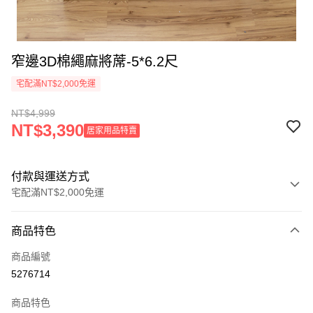
窄邊3D棉繩麻將蓆-5*6.2尺
宅配滿NT$2,000免運
NT$4,999
NT$3,390
居家用品特賣
付款與運送方式
宅配滿NT$2,000免運
付款方式
商品特色
信用卡一次付款
商品編號
信用卡分期付款
5276714
3 期 0 利率 每期
NT$1,666
21家銀行
商品特色
6 期 0 利率 每期
NT$833
21家銀行
合作金庫商業銀行
第一商業銀行