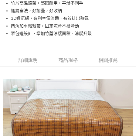
竹片高溫殺菌，堅固耐用，平滑不刺手
華南商業銀行
彰化商業銀行
合作金庫商業銀行
第一商業銀行
LINE Pay
織繩穿法，好摺疊，好收納
上海商業儲蓄銀行
台北富邦商業銀行
華南商業銀行
彰化商業銀行
國泰世華商業銀行
兆豐國際商業銀行
3D透氣網，有利空氣流通，有效排出熱氣
Apple Pay
上海商業儲蓄銀行
台北富邦商業銀行
臺灣中小企業銀行
台中商業銀行
四角加車鬆緊帶，固定涼蓆不易滑動
國泰世華商業銀行
兆豐國際商業銀行
匯豐（台灣）商業銀行
華泰商業銀行
悠遊付
臺灣中小企業銀行
台中商業銀行
窄包邊設計，增加竹蓆涼感面積，涼感升級
聯邦商業銀行
遠東國際商業銀行
匯豐（台灣）商業銀行
華泰商業銀行
Google Pay
元大商業銀行
永豐商業銀行
聯邦商業銀行
遠東國際商業銀行
玉山商業銀行
星展（台灣）商業銀行
元大商業銀行
永豐商業銀行
ATM付款
台新國際商業銀行
中國信託商業銀行
玉山商業銀行
星展（台灣）商業銀行
詳細說明
商品規格
相關推薦
台灣樂天信用卡公司
台新國際商業銀行
中國信託商業銀行
運送方式
台灣樂天信用卡公司
非床墊商品，一般宅配
每筆NT$150，滿NT$2,000(含以上)免運費
付款後門市自取(待系統通知後才可取貨)
每筆NT$150，滿NT$1,399(含以上)免運費