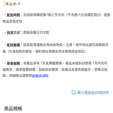
完成收款確認後7個工作天內（不含週六日及國定假日）送達
‧配送時間：
商品至指定地
透過貨運公司宅配
‧送貨方式：
送貨區域僅限台灣本島地區～注意！收件地址請勿為郵政信
‧配送範圍：
箱（外島地區的朋友，請利用台灣親友地址做為送貨地址）
本產品享有 7天免費鑑賞期，產品未經拆封使用 7天內均可
‧售後服務：
退換貨，請憑發票辦理，如經拆封使用，除產品本身有瑕疵外，恕無法退
換→詳細辦法請參照
退換貨須知
顯示電腦版詳細說明
商品規格