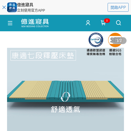
億進寢具
開啟APP
立刻使用官方APP
0
1
/
2