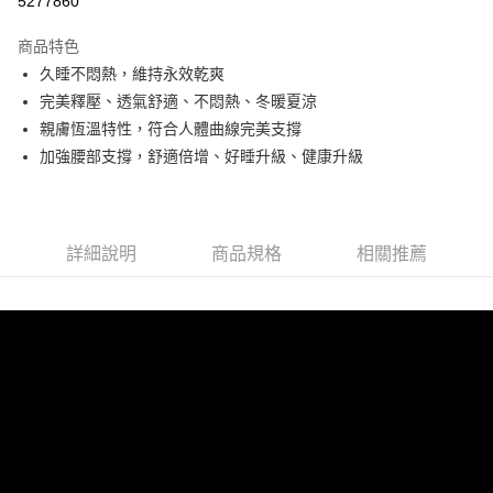
5277860
3 期 0 利率 每期
NT$3,500
21家銀行
商品特色
6 期 0 利率 每期
NT$1,750
21家銀行
合作金庫商業銀行
第一商業銀行
久睡不悶熱，維持永效乾爽
華南商業銀行
彰化商業銀行
合作金庫商業銀行
第一商業銀行
LINE Pay
完美釋壓、透氣舒適、不悶熱、冬暖夏涼
上海商業儲蓄銀行
台北富邦商業銀行
華南商業銀行
彰化商業銀行
國泰世華商業銀行
兆豐國際商業銀行
親膚恆溫特性，符合人體曲線完美支撐
Apple Pay
上海商業儲蓄銀行
台北富邦商業銀行
臺灣中小企業銀行
台中商業銀行
加強腰部支撐，舒適倍增、好睡升級、健康升級
國泰世華商業銀行
兆豐國際商業銀行
匯豐（台灣）商業銀行
華泰商業銀行
悠遊付
臺灣中小企業銀行
台中商業銀行
聯邦商業銀行
遠東國際商業銀行
匯豐（台灣）商業銀行
華泰商業銀行
Google Pay
元大商業銀行
永豐商業銀行
聯邦商業銀行
遠東國際商業銀行
玉山商業銀行
星展（台灣）商業銀行
元大商業銀行
永豐商業銀行
詳細說明
商品規格
相關推薦
ATM付款
台新國際商業銀行
中國信託商業銀行
玉山商業銀行
星展（台灣）商業銀行
台灣樂天信用卡公司
台新國際商業銀行
中國信託商業銀行
運送方式
台灣樂天信用卡公司
非床墊商品，一般宅配
每筆NT$150，滿NT$2,000(含以上)免運費
薄墊（大材積或超重物品）每床酌收運費
每筆NT$200
付款後門市自取(待系統通知後才可取貨)