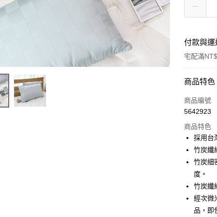
付款與運
宅配滿NT$
付款方式
商品特色
信用卡一
商品編號
5642923
信用卡分
商品特色
3 期 
採用台
6 期 
合作金
竹炭纖
華南商
竹炭細
合作金
LINE Pay
上海商
華南商
度。
國泰世
Apple Pay
上海商
竹炭纖
臺灣中
國泰世
經次微
匯豐（
悠遊付
臺灣中
聯邦商
品，即
匯豐（