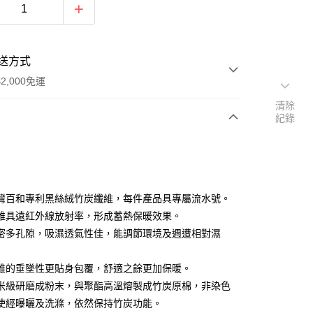
送方式
2,000免運
清除
紀錄
次付款
期付款
0 利率 每期
NT$393
21家銀行
灣百和專利黑絲絨竹炭纖維，每件產品具專屬流水號。
0 利率 每期
NT$196
21家銀行
庫商業銀行
第一商業銀行
維具遠紅外線放射率，形成蓄熱保暖效果。
業銀行
彰化商業銀行
密多孔隙，吸濕透氣性佳，能調節環境及週遭相對濕
庫商業銀行
第一商業銀行
業儲蓄銀行
台北富邦商業銀行
業銀行
彰化商業銀行
華商業銀行
兆豐國際商業銀行
業儲蓄銀行
台北富邦商業銀行
維的垂墜性更貼身包覆，舒適之餘更加保暖。
小企業銀行
台中商業銀行
華商業銀行
兆豐國際商業銀行
米級研磨成粉末，與聚酯高溫熔製成竹炭原棉，非染色
台灣）商業銀行
華泰商業銀行
小企業銀行
台中商業銀行
業銀行
遠東國際商業銀行
使經曝曬及洗滌，依然保持竹炭功能。
台灣）商業銀行
華泰商業銀行