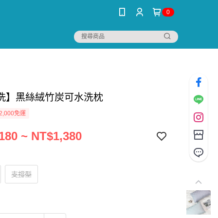
0
洗】黑絲絨竹炭可水洗枕
2,000免運
180 ~ NT$1,380
支撐型