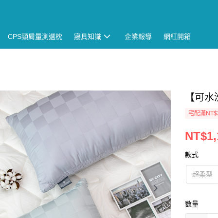
CPS頸肩量測選枕
寢具知識
企業報導
網紅開箱
【可水
宅配滿NT$
NT$1,
款式
超柔型
數量