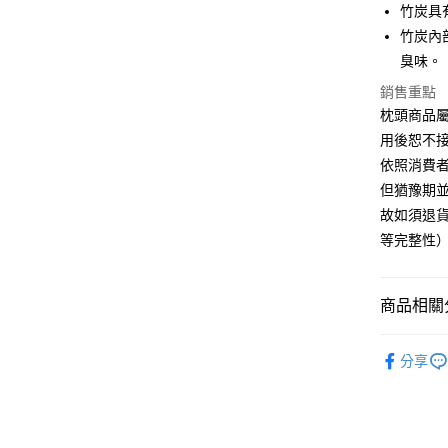
Google Pa
元大商
竹炭具
聯邦商
玉山商
元大商
竹炭內
ATM付款
台新國
玉山商
臭味。
台灣樂
台新國
銷售重點
台灣樂
運送方式
枕頭商品
用後恕不
非床墊商
依照消費
每筆NT$1
但猶豫期並
付款後門市
故如須退貨
每筆NT$1
等完整性
商品相關分
找 | 好睡
分享