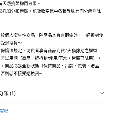
y
業銀行
永豐商業銀行
有天然抗菌抑菌效果。
業銀行
遠東國際商業銀行
業銀行
星展（台灣）商業銀行
業銀行
永豐商業銀行
部孔隙分布極廣，能吸收空氣中各種異味進而分解消除
際商業銀行
中國信託商業銀行
業銀行
星展（台灣）商業銀行
天信用卡公司
際商業銀行
中國信託商業銀行
天信用卡公司
屬於個人衛生性商品，除產品本身有瑕疵外，一經拆封使
接受退換貨～
品，一般宅配
者保護法規定，消費者享有商品到貨7天猶豫期之權益。
50，滿NT$2,000(含以上)免運費
非試用期（商品一經拆封/使用/下水，皆屬已試用），
自取(待系統通知後才可取貨)
，商品必是全新狀態（保持商品、吊牌、包裝、贈品...
50，滿NT$1,399(含以上)免運費
）否則恕不接受退換貨~
類 (1)
枕頭
纖維枕
客服