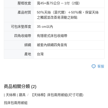
壓框枕套
寬45×長75公分 ─ 1付（2個）
產品材質
50％天絲（莫代爾）＋50％棉，保留天絲
之觸感並改善易滑動之缺點
可包床墊厚度
35 cm以內
四角收縮帶
有隱密式床包收縮帶
綁繩
被套內綁繩四角皆有
產地
台灣
客服
商品相關分類 (2)
| 天絲棉 | 寢具
【天絲棉】床包兩用被組(尺寸可選)
找床包兩用被組