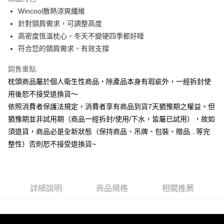
6 期 0 利率 每期
NT$546
21家銀行
合作金庫商業銀行
第一商業銀行
Wincool散熱涼爽纖維
華南商業銀行
彰化商業銀行
合作金庫商業銀行
第一商業銀行
LINE Pay
針對頸肩需求，可調整高度
上海商業儲蓄銀行
台北富邦商業銀行
華南商業銀行
彰化商業銀行
國泰世華商業銀行
兆豐國際商業銀行
高密度恆溫枕心，冬天不變硬四季都好睡
Apple Pay
上海商業儲蓄銀行
台北富邦商業銀行
臺灣中小企業銀行
台中商業銀行
符合您的頸肩需求、有效支撐
國泰世華商業銀行
兆豐國際商業銀行
匯豐（台灣）商業銀行
華泰商業銀行
悠遊付
臺灣中小企業銀行
台中商業銀行
聯邦商業銀行
遠東國際商業銀行
銷售重點
匯豐（台灣）商業銀行
華泰商業銀行
Google Pay
元大商業銀行
永豐商業銀行
枕頭商品屬於個人衛生性商品，除產品本身有瑕疵外，一經拆封使
聯邦商業銀行
遠東國際商業銀行
玉山商業銀行
星展（台灣）商業銀行
元大商業銀行
永豐商業銀行
用後恕不接受退換貨～
ATM付款
台新國際商業銀行
中國信託商業銀行
玉山商業銀行
星展（台灣）商業銀行
依照消費者保護法規定，消費者享有商品到貨7天猶豫期之權益。但
台灣樂天信用卡公司
台新國際商業銀行
中國信託商業銀行
猶豫期並非試用期（商品一經拆封/使用/下水，皆屬已試用），故如
運送方式
台灣樂天信用卡公司
須退貨，商品必是全新狀態（保持商品、吊牌、包裝、贈品...等完
非床墊商品，一般宅配
整性）否則恕不接受退換貨~
每筆NT$150，滿NT$2,000(含以上)免運費
付款後門市自取(待系統通知後才可取貨)
每筆NT$150，滿NT$1,399(含以上)免運費
詳細說明
商品規格
相關推薦