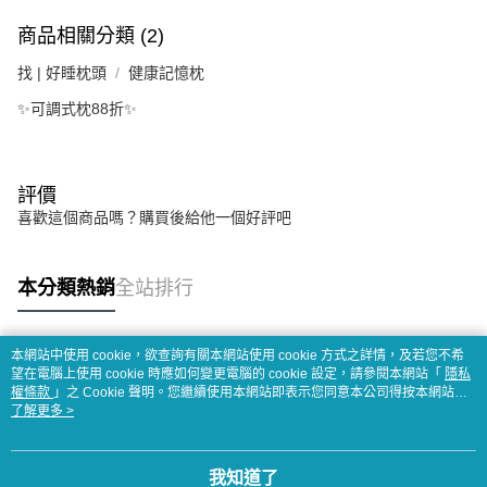
商品相關分類 (2)
找 | 好睡枕頭
健康記憶枕
✨可調式枕88折✨
評價
喜歡這個商品嗎？購買後給他一個好評吧
本分類熱銷
全站排行
本網站中使用 cookie，欲查詢有關本網站使用 cookie 方式之詳情，及若您不希
熱門標籤
望在電腦上使用 cookie 時應如何變更電腦的 cookie 設定，請參閱本網站「
隱私
權條款
」之 Cookie 聲明。您繼續使用本網站即表示您同意本公司得按本網站使
用條款之 Cookie 聲明使用 cookie。
了解更多 >
我知道了