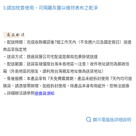
請加枕套使用，可隔離灰塵以維持表布之乾淨
3.
‧配送時間：完成收款確認後7個工作天內（不含週六日及國定假日）送達
商品至指定地
‧送貨方式：透過貨運公司宅配或是郵局包裹掛號送達
‧配送範圍：送貨區域僅限台灣本島地區～注意！收件地址請勿為郵政信
箱（外島地區的朋友，請利用台灣親友地址做為送貨地址）
‧售後服務：本產品享有 7天免費鑑賞期，產品未經拆封使用 7天內均可退
換貨，請憑發票辦理，如經拆封使用，除產品本身有瑕疵外，恕無法退換
→詳細辦法請參照
退換貨須知
顯示電腦版詳細說明