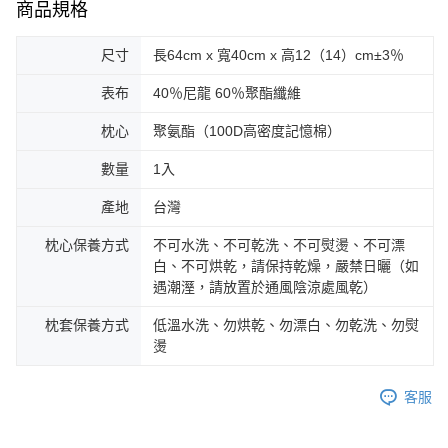
商品規格
尺寸
長64cm x 寬40cm x 高12（14）cm±3％
表布
40％尼龍 60％聚酯纖維
枕心
聚氨酯（100D高密度記憶棉）
數量
1入
產地
台灣
枕心保養方式
不可水洗、不可乾洗、不可熨燙、不可漂
白、不可烘乾，請保持乾燥，嚴禁日曬（如
遇潮溼，請放置於通風陰涼處風乾）
枕套保養方式
低溫水洗、勿烘乾、勿漂白、勿乾洗、勿熨
燙
客服