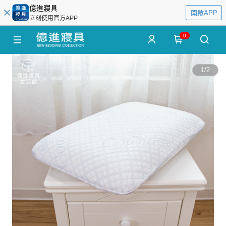
億進寢具
開啟APP
立刻使用官方APP
0
1
/
2