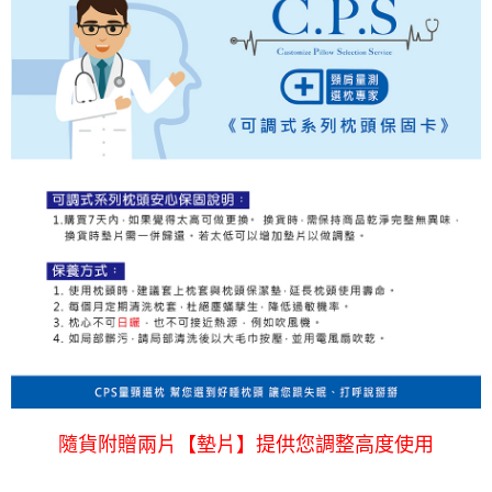
隨貨附贈兩片【墊片】提供您調整高度使用