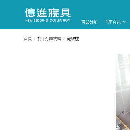
商品分類
門市資訊
首頁
找 | 好睡枕頭
纖維枕