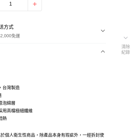
送方式
2,000免運
清除
紀錄
次付款
，台灣製造
適
憶泡綿層
y
採用高檔極細纖維
悶熱
屬於個人衛生性商品，除產品本身有瑕疵外，一經拆封使