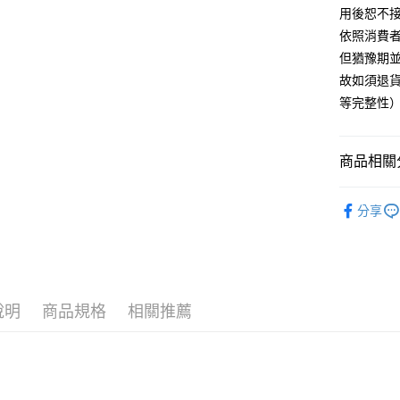
運送方式
用後恕不
依照消費
非床墊商
但猶豫期並
每筆NT$1
故如須退貨
付款後門市
等完整性
每筆NT$1
商品相關分
找 | 好睡
分享
說明
商品規格
相關推薦