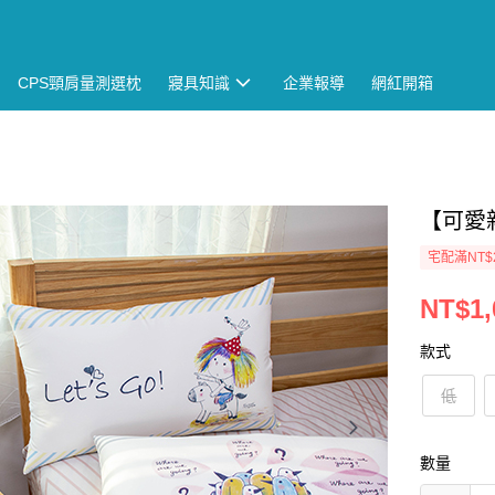
CPS頸肩量測選枕
寢具知識
企業報導
網紅開箱
【可愛
宅配滿NT$
NT$1,
款式
低
數量