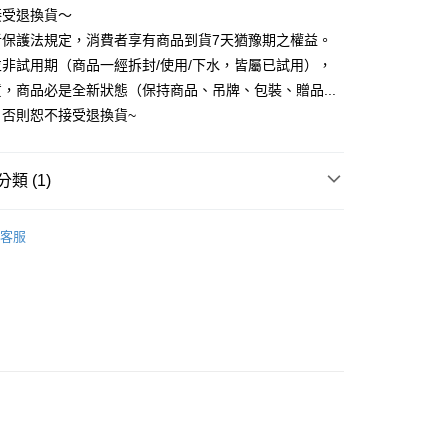
接受退換貨～
者保護法規定，消費者享有商品到貨7天猶豫期之權益。
品，一般宅配
非試用期（商品一經拆封/使用/下水，皆屬已試用），
50，滿NT$2,000(含以上)免運費
，商品必是全新狀態（保持商品、吊牌、包裝、贈品...
自取(待系統通知後才可取貨)
）否則恕不接受退換貨~
50，滿NT$1,399(含以上)免運費
類 (1)
枕頭
纖維枕
客服