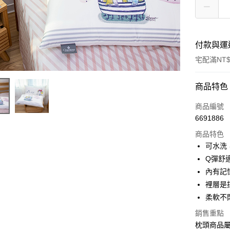
付款與運
宅配滿NT$
付款方式
商品特色
信用卡一
商品編號
6691886
LINE Pay
商品特色
Apple Pay
可水洗
Q彈舒
悠遊付
內有記
Google Pa
裡層是
柔軟不
ATM付款
銷售重點
枕頭商品