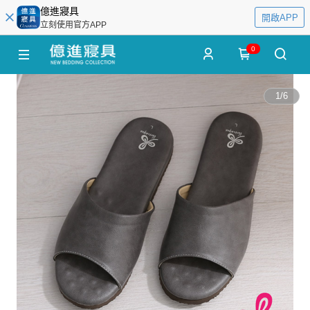
億進寢具
開啟APP
立刻使用官方APP
0
1
/
6