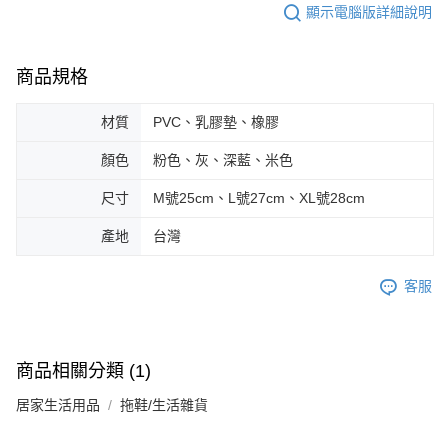
顯示電腦版詳細說明
商品規格
材質
PVC、乳膠墊、橡膠
顏色
粉色、灰、深藍、米色
尺寸
M號25cm、L號27cm、XL號28cm
產地
台灣
客服
商品相關分類 (1)
居家生活用品
拖鞋/生活雜貨