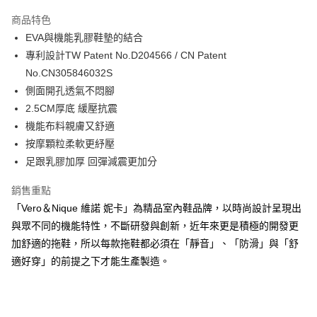
3 期 0 利率 每期
NT$96
21家銀行
商品特色
6 期 0 利率 每期
NT$48
21家銀行
合作金庫商業銀行
第一商業銀行
EVA與機能乳膠鞋墊的結合
華南商業銀行
彰化商業銀行
合作金庫商業銀行
第一商業銀行
LINE Pay
專利設計TW Patent No.D204566 / CN Patent
上海商業儲蓄銀行
台北富邦商業銀行
華南商業銀行
彰化商業銀行
國泰世華商業銀行
兆豐國際商業銀行
No.CN305846032S
Apple Pay
上海商業儲蓄銀行
台北富邦商業銀行
臺灣中小企業銀行
台中商業銀行
側面開孔透氣不悶腳
國泰世華商業銀行
兆豐國際商業銀行
匯豐（台灣）商業銀行
華泰商業銀行
悠遊付
臺灣中小企業銀行
台中商業銀行
2.5CM厚底 緩壓抗震
聯邦商業銀行
遠東國際商業銀行
匯豐（台灣）商業銀行
華泰商業銀行
機能布料親膚又舒適
Google Pay
元大商業銀行
永豐商業銀行
聯邦商業銀行
遠東國際商業銀行
按摩顆粒柔軟更紓壓
玉山商業銀行
星展（台灣）商業銀行
元大商業銀行
永豐商業銀行
ATM付款
足跟乳膠加厚 回彈減震更加分
台新國際商業銀行
中國信託商業銀行
玉山商業銀行
星展（台灣）商業銀行
台灣樂天信用卡公司
台新國際商業銀行
中國信託商業銀行
銷售重點
運送方式
台灣樂天信用卡公司
「Vero＆Nique 維諾 妮卡」為精品室內鞋品牌，以時尚設計呈現出
非床墊商品，一般宅配
與眾不同的機能特性，不斷研發與創新，近年來更是積極的開發更
每筆NT$150，滿NT$2,000(含以上)免運費
加舒適的拖鞋，所以每款拖鞋都必須在「靜音」、「防滑」與「舒
付款後門市自取(待系統通知後才可取貨)
適好穿」的前提之下才能生產製造。
每筆NT$150，滿NT$1,399(含以上)免運費