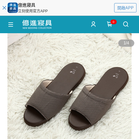
億進寢具
開啟APP
立刻使用官方APP
0
1
/
4