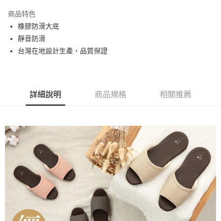
3 期 0 利率 每期
NT$66
21家銀行
商品特色
6 期 0 利率 每期
NT$33
21家銀行
合作金庫商業銀行
第一商業銀行
橡膠防滑大底
華南商業銀行
彰化商業銀行
合作金庫商業銀行
第一商業銀行
LINE Pay
靜音防滑
上海商業儲蓄銀行
台北富邦商業銀行
華南商業銀行
彰化商業銀行
國泰世華商業銀行
兆豐國際商業銀行
台灣在地設計生產，品質保證
Apple Pay
上海商業儲蓄銀行
台北富邦商業銀行
臺灣中小企業銀行
台中商業銀行
國泰世華商業銀行
兆豐國際商業銀行
匯豐（台灣）商業銀行
華泰商業銀行
悠遊付
臺灣中小企業銀行
台中商業銀行
聯邦商業銀行
遠東國際商業銀行
匯豐（台灣）商業銀行
華泰商業銀行
Google Pay
元大商業銀行
永豐商業銀行
詳細說明
商品規格
相關推薦
聯邦商業銀行
遠東國際商業銀行
玉山商業銀行
星展（台灣）商業銀行
元大商業銀行
永豐商業銀行
ATM付款
台新國際商業銀行
中國信託商業銀行
玉山商業銀行
星展（台灣）商業銀行
台灣樂天信用卡公司
台新國際商業銀行
中國信託商業銀行
運送方式
台灣樂天信用卡公司
非床墊商品，一般宅配
每筆NT$150，滿NT$2,000(含以上)免運費
付款後門市自取(待系統通知後才可取貨)
每筆NT$150，滿NT$1,399(含以上)免運費
中信科大學生-學校自取(免運費)