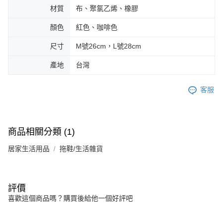
材質
布、聚氯乙烯、橡膠
顏色
紅色、咖啡色
尺寸
M號26cm，L號28cm
產地
台灣
客服
商品相關分類 (1)
居家生活用品
拖鞋/生活雜貨
評價
喜歡這個商品嗎？購買後給他一個好評吧