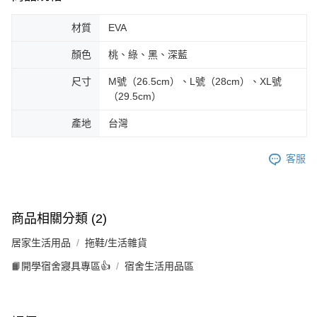
材質
EVA
顏色
桃、綠、黑、深藍
尺寸
M號（26.5cm）、L號（28cm）、XL號
（29.5cm）
產地
台灣
客服
商品相關分類 (2)
居家生活用品
拖鞋/生活雜貨
📙開學宿舍寢具專區👍
宿舍生活用品區