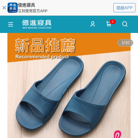
億進寢具
開啟APP
立刻使用官方APP
0
1
/
10