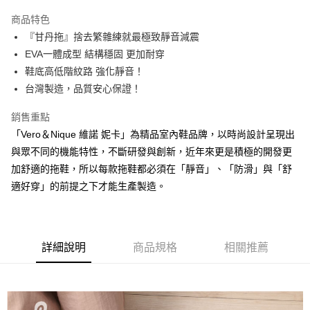
3 期 0 利率 每期
NT$66
21家銀行
商品特色
6 期 0 利率 每期
NT$33
21家銀行
合作金庫商業銀行
第一商業銀行
『甘丹拖』捨去繁雜練就最極致靜音減震
華南商業銀行
彰化商業銀行
合作金庫商業銀行
第一商業銀行
LINE Pay
EVA一體成型 結構穩固 更加耐穿
上海商業儲蓄銀行
台北富邦商業銀行
華南商業銀行
彰化商業銀行
國泰世華商業銀行
兆豐國際商業銀行
鞋底高低階紋路 強化靜音！
Apple Pay
上海商業儲蓄銀行
台北富邦商業銀行
臺灣中小企業銀行
台中商業銀行
台灣製造，品質安心保證！
國泰世華商業銀行
兆豐國際商業銀行
匯豐（台灣）商業銀行
華泰商業銀行
悠遊付
臺灣中小企業銀行
台中商業銀行
聯邦商業銀行
遠東國際商業銀行
銷售重點
匯豐（台灣）商業銀行
華泰商業銀行
Google Pay
元大商業銀行
永豐商業銀行
「Vero＆Nique 維諾 妮卡」為精品室內鞋品牌，以時尚設計呈現出
聯邦商業銀行
遠東國際商業銀行
玉山商業銀行
星展（台灣）商業銀行
元大商業銀行
永豐商業銀行
與眾不同的機能特性，不斷研發與創新，近年來更是積極的開發更
ATM付款
台新國際商業銀行
中國信託商業銀行
玉山商業銀行
星展（台灣）商業銀行
加舒適的拖鞋，所以每款拖鞋都必須在「靜音」、「防滑」與「舒
台灣樂天信用卡公司
台新國際商業銀行
中國信託商業銀行
適好穿」的前提之下才能生產製造。
運送方式
台灣樂天信用卡公司
非床墊商品，一般宅配
每筆NT$150，滿NT$2,000(含以上)免運費
詳細說明
商品規格
相關推薦
付款後門市自取(待系統通知後才可取貨)
每筆NT$150，滿NT$1,399(含以上)免運費
中信科大學生-學校自取(免運費)