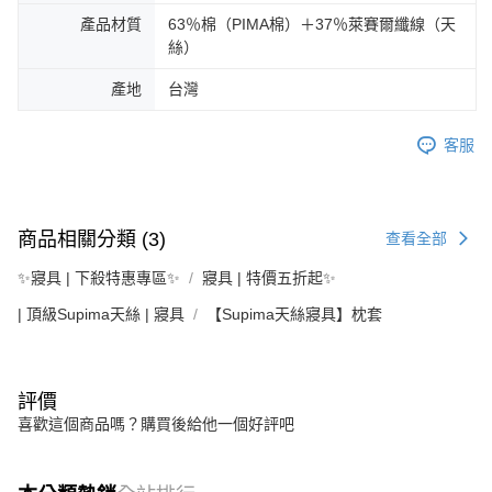
產品材質
63％棉（PIMA棉）＋37％萊賽爾纖線（天
絲）
產地
台灣
客服
商品相關分類 (3)
查看全部
✨寢具 | 下殺特惠專區✨
寢具 | 特價五折起✨
| 頂級Supima天絲 | 寢具
【Supima天絲寢具】枕套
評價
喜歡這個商品嗎？購買後給他一個好評吧