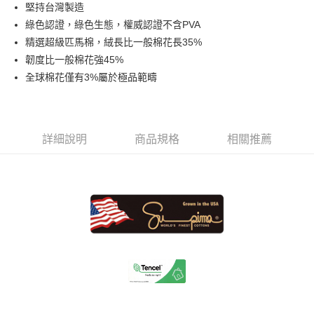
堅持台灣製造
華南商業銀行
彰化商業銀行
合作金庫商業銀行
第一商業銀行
LINE Pay
綠色認證，綠色生態，權威認證不含PVA
上海商業儲蓄銀行
台北富邦商業銀行
華南商業銀行
彰化商業銀行
國泰世華商業銀行
兆豐國際商業銀行
精選超級匹馬棉，絨長比一般棉花長35%
Apple Pay
上海商業儲蓄銀行
台北富邦商業銀行
臺灣中小企業銀行
台中商業銀行
韌度比一般棉花強45%
國泰世華商業銀行
兆豐國際商業銀行
匯豐（台灣）商業銀行
華泰商業銀行
悠遊付
臺灣中小企業銀行
台中商業銀行
全球棉花僅有3%屬於極品範疇
聯邦商業銀行
遠東國際商業銀行
匯豐（台灣）商業銀行
華泰商業銀行
Google Pay
元大商業銀行
永豐商業銀行
聯邦商業銀行
遠東國際商業銀行
玉山商業銀行
星展（台灣）商業銀行
元大商業銀行
永豐商業銀行
ATM付款
台新國際商業銀行
中國信託商業銀行
玉山商業銀行
星展（台灣）商業銀行
詳細說明
商品規格
相關推薦
台灣樂天信用卡公司
台新國際商業銀行
中國信託商業銀行
運送方式
台灣樂天信用卡公司
非床墊商品，一般宅配
每筆NT$150，滿NT$2,000(含以上)免運費
付款後門市自取(待系統通知後才可取貨)
每筆NT$150，滿NT$1,399(含以上)免運費