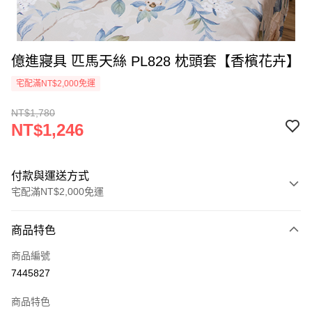
億進寢具 匹馬天絲 PL828 枕頭套【香檳花卉】
宅配滿NT$2,000免運
NT$1,780
NT$1,246
付款與運送方式
宅配滿NT$2,000免運
付款方式
商品特色
信用卡一次付款
商品編號
信用卡分期付款
7445827
3 期 0 利率 每期
NT$415
21家銀行
商品特色
6 期 0 利率 每期
NT$207
21家銀行
合作金庫商業銀行
第一商業銀行