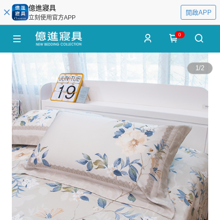
億進寢具
開啟APP
立刻使用官方APP
0
1
/
2