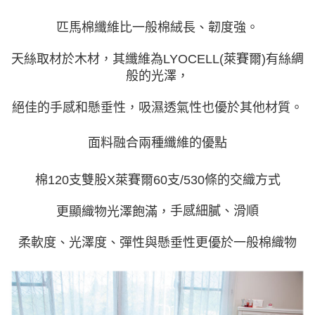
匹馬棉纖維比一般棉絨長、韌度強。
天絲取材於木材，其纖維為LYOCELL(萊賽爾)有絲綢
般的光澤，
絕佳的手感和懸垂性，吸濕透氣性也優於其他材質。
面料融合兩種纖維的優點
棉120支雙股X萊賽爾60支/530條的交織方式
手感細膩、滑順
更顯織物光澤飽滿，
柔軟度、光澤度、彈性與懸垂性更優於一般棉織物