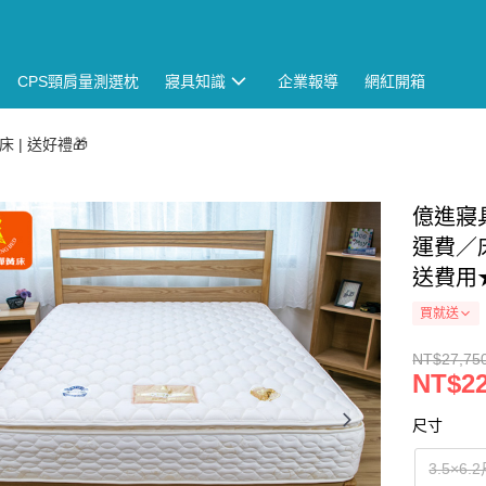
CPS頸肩量測選枕
寢具知識
企業報導
網紅開箱
 | 送好禮🎁
億進寢
運費／
送費用
買就送
NT$27,75
NT$22
尺寸
3.5×6.