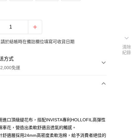
：請於結帳時在備註欄位填寫可收貨日期
清除
紀錄
送方式
2,000免運
次付款
期付款
0 利率 每期
NT$9,250
21家銀行
進口頂級緹花布，搭配INVISTA專利HOLLOFIL高彈性
0 利率 每期
NT$4,625
21家銀行
庫商業銀行
第一商業銀行
棉車花，營造出柔軟舒適且透氣的觸感。
業銀行
彰化商業銀行
計舒適層採用24mm高密度柔軟泡棉，給予消費者絕佳的
庫商業銀行
第一商業銀行