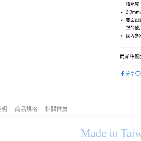
上海商
華南商
釋壓感
國泰世
Apple Pay
上海商
2.3
臺灣中
國泰世
雙面設
匯豐（
悠遊付
臺灣中
聯邦商
墊的使
匯豐（
Google Pa
元大商
國內多
聯邦商
玉山商
元大商
ATM付款
台新國
玉山商
台灣樂
商品相關分
台新國
台灣樂
運送方式
✨買名床送
分享
非床墊商
每筆NT$1
付款後門市
每筆NT$1
說明
商品規格
相關推薦
Made in Tai