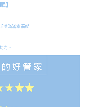
睡眠】
洋溢滿滿幸福感
動力。