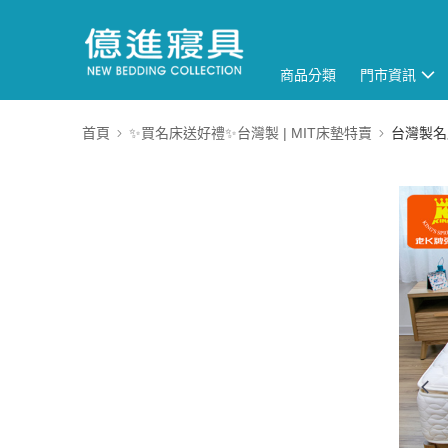
商品分類
門市資訊
首頁
✨買名床送好禮✨台灣製 | MIT床墊特賣
台灣製名床