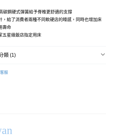
業儲蓄銀行
台北富邦商業銀行
業銀行
彰化商業銀行
華商業銀行
兆豐國際商業銀行
業儲蓄銀行
台北富邦商業銀行
mm高碳鋼硬式彈簧給予脊椎更舒適的支撐
小企業銀行
台中商業銀行
華商業銀行
兆豐國際商業銀行
計，給了消費者兩種不同軟硬店的睡感，同時也增加床
台灣）商業銀行
華泰商業銀行
小企業銀行
台中商業銀行
業銀行
遠東國際商業銀行
用壽命
台灣）商業銀行
華泰商業銀行
y
業銀行
永豐商業銀行
家五星級飯店指定用床
業銀行
遠東國際商業銀行
業銀行
星展（台灣）商業銀行
業銀行
永豐商業銀行
際商業銀行
中國信託商業銀行
業銀行
星展（台灣）商業銀行
天信用卡公司
類 (1)
際商業銀行
中國信託商業銀行
天信用卡公司
好禮✨台灣製 | MIT床墊特賣
台灣製名床 | 送好禮🎁
客服
品，一般宅配
50，滿NT$2,000(含以上)免運費
自取(待系統通知後才可取貨)
50，滿NT$1,399(含以上)免運費
wan