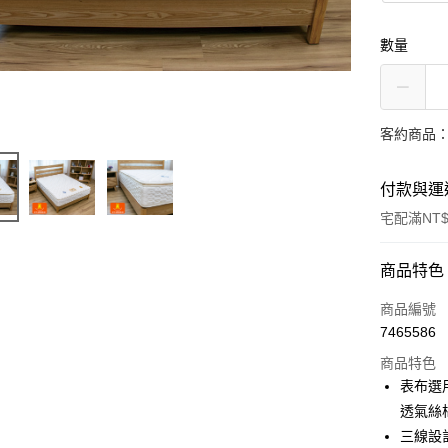
數量
客約商品
付款與運
宅配滿NT$
付款方式
商品特色
信用卡一
商品編號
7465586
信用卡分
商品特色
3 期 
表布選用
6 期 
合作金
透氣絲
華南商
三線設
合作金
LINE Pay