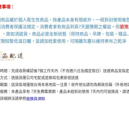
意事項：
枕頭商品屬於個人衛生性商品，除產品本身有瑕疵外，一經拆封使用後
照消費者保護法規定，消費者享有商品到貨7天猶豫期之權益。但
猶豫
），故如須退貨，商品必是全新狀態（保持商品、吊牌、包裝、贈品..
定期短暫低溫日曬，並請加枕套使用，可隔離灰塵以維持表布之乾淨
時間：完成收款確認後7個工作天內（不含週六日及國定假日）送達商品至指
貨方式：透過貨運公司宅配或是郵局包裹掛號送達
送範圍：送貨區域僅限台灣本島地區～注意！收件地址請勿為郵政信箱（外島地
服務：本產品享有 7天免費鑑賞期，產品未經拆封使用 7天內均可退換貨，
→詳細辦法請參照
退換貨須知