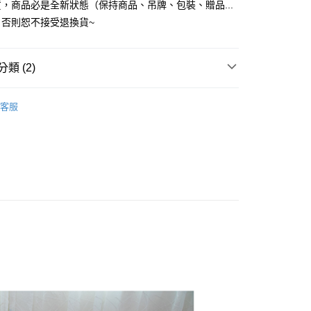
，商品必是全新狀態（保持商品、吊牌、包裝、贈品...
品，一般宅配
）否則恕不接受退換貨~
50，滿NT$2,000(含以上)免運費
自取(待系統通知後才可取貨)
類 (2)
50，滿NT$1,399(含以上)免運費
枕頭
纖維枕
客服
舍寢具專區👍
宿舍用床/枕/被