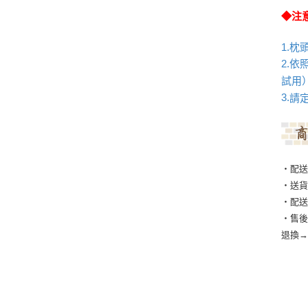
◆注
1.
2.
依
試用
請
3.
‧配送
‧送
‧配
‧售後
退換