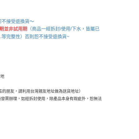
恕不接受退換貨～
期並非試用期
（商品一經拆封/使用/下水，皆屬已
.等完整性）否則恕不接受退換貨~
定地
區的朋友，請利用台灣親友地址做為送貨地址）
請憑發票辦理，如經拆封使用，除產品本身有瑕疵外，恕無法