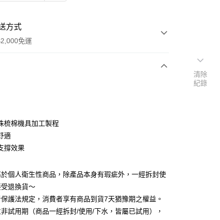
送方式
2,000免運
清除
紀錄
次付款
殊梳棉機具加工製程
舒適
支撐效果
y
屬於個人衛生性商品，除產品本身有瑕疵外，一經拆封使
接受退換貨～
者保護法規定，消費者享有商品到貨7天猶豫期之權益。
非試用期（商品一經拆封/使用/下水，皆屬已試用），