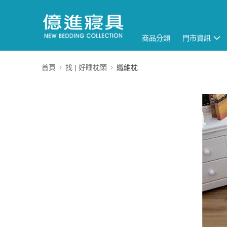
商品分類
門市資訊
首頁
找 | 好睡枕頭
纖維枕