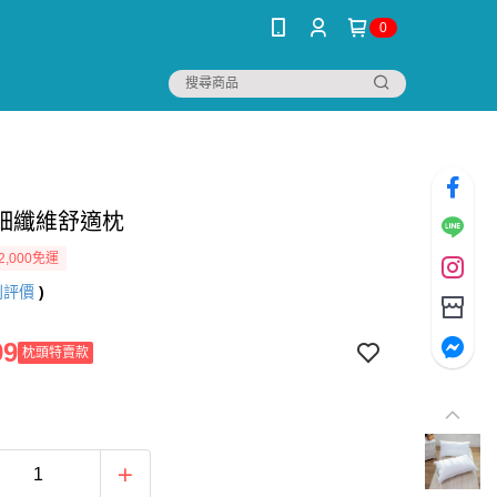
0
細纖維舒適枕
2,000免運
則評價
)
99
枕頭特賣款