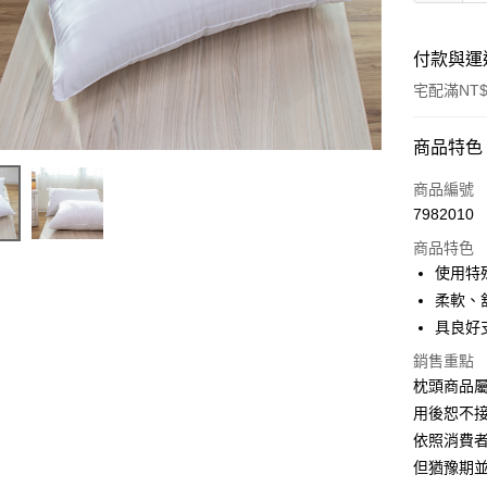
付款與運
宅配滿NT$
付款方式
商品特色
信用卡一
商品編號
7982010
LINE Pay
商品特色
Apple Pay
使用特
柔軟、
悠遊付
具良好
Google Pa
銷售重點
枕頭商品
ATM付款
用後恕不
依照消費
運送方式
但猶豫期並