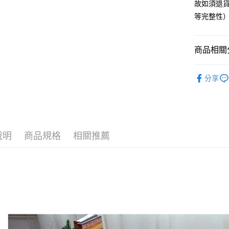
故如須退貨
非床墊商
等完整性
每筆NT$1
付款後門市
商品相關分
每筆NT$1
找 | 好睡
分享
📙開學宿
說明
商品規格
相關推薦