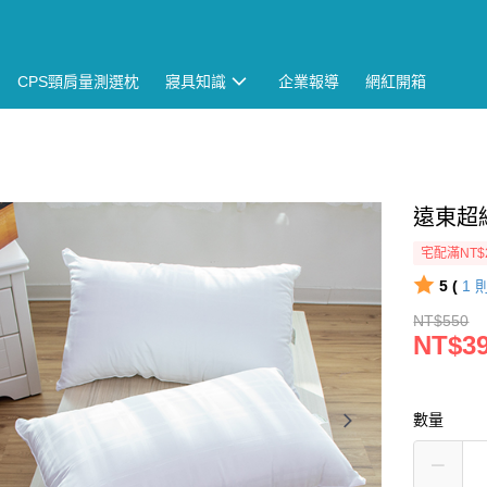
CPS頸肩量測選枕
寢具知識
企業報導
網紅開箱
遠東超
宅配滿NT$
5 (
1
NT$550
NT$3
數量