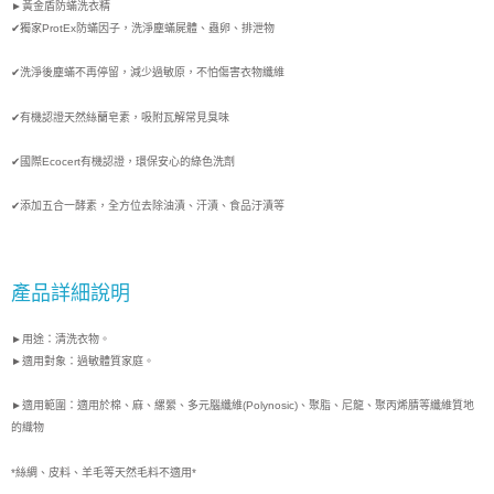
►
黃金盾
防蟎
洗衣精
✔獨家ProtEx
防蟎因子，洗淨塵
蟎屍體、蟲卵、排泄物
✔洗淨後
塵
蟎不再停留，減少過敏原，不怕傷害衣物纖維
✔有機認證天然絲蘭皂素，吸附瓦解常見臭味
✔國際Ecocert有機認證，環保安心的綠色洗劑
✔添加五合一酵素，全方位去除油漬、汗
漬、食品汙漬等
產品詳細說明
►用途：清洗衣物。
►適用對象：過敏體質家庭
。
►適用範圍：適用於棉、麻、縲縈、多元腦纖維(Polynosic)、聚脂、尼龍、聚丙烯腈等纖維質地
的織物
*絲綢、皮料、羊毛等天然毛料不適用*