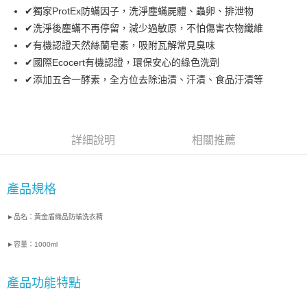
合作金庫商業銀行
第一商業銀行
✔獨家ProtEx防蟎因子，洗淨塵蟎屍體、蟲卵、排泄物
華南商業銀行
彰化商業銀行
合作金庫商業銀行
第一商業銀行
LINE Pay
✔洗淨後塵蟎不再停留，減少過敏原，不怕傷害衣物纖維
上海商業儲蓄銀行
台北富邦商業銀行
華南商業銀行
彰化商業銀行
國泰世華商業銀行
兆豐國際商業銀行
✔有機認證天然絲蘭皂素，吸附瓦解常見臭味
Apple Pay
上海商業儲蓄銀行
台北富邦商業銀行
臺灣中小企業銀行
台中商業銀行
✔國際Ecocert有機認證，環保安心的綠色洗劑
國泰世華商業銀行
兆豐國際商業銀行
匯豐（台灣）商業銀行
華泰商業銀行
悠遊付
臺灣中小企業銀行
台中商業銀行
✔添加五合一酵素，全方位去除油漬、汗漬、食品汙漬等
聯邦商業銀行
遠東國際商業銀行
匯豐（台灣）商業銀行
華泰商業銀行
Google Pay
元大商業銀行
永豐商業銀行
聯邦商業銀行
遠東國際商業銀行
玉山商業銀行
星展（台灣）商業銀行
元大商業銀行
永豐商業銀行
ATM付款
台新國際商業銀行
中國信託商業銀行
玉山商業銀行
星展（台灣）商業銀行
詳細說明
相關推薦
台灣樂天信用卡公司
台新國際商業銀行
中國信託商業銀行
運送方式
台灣樂天信用卡公司
非床墊商品，一般宅配
產品規格
每筆NT$150，滿NT$2,000(含以上)免運費
►品名：
黃金盾織品防蟎洗衣精
付款後門市自取(待系統通知後才可取貨)
每筆NT$150，滿NT$1,399(含以上)免運費
►容量：1000ml
產品功能特點