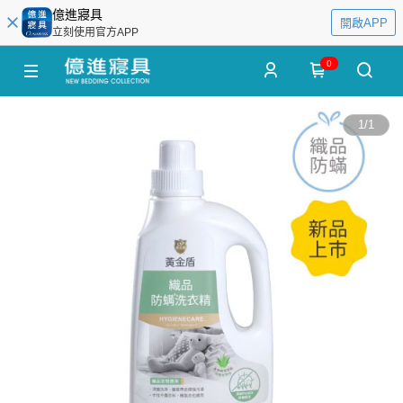
億進寢具
開啟APP
立刻使用官方APP
0
1
/
1