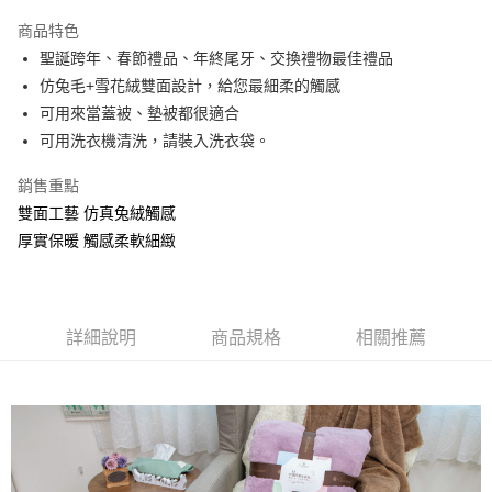
3 期 0 利率 每期
NT$660
21家銀行
商品特色
6 期 0 利率 每期
NT$330
21家銀行
合作金庫商業銀行
第一商業銀行
聖誕跨年、春節禮品、年終尾牙、交換禮物最佳禮品
華南商業銀行
彰化商業銀行
合作金庫商業銀行
第一商業銀行
LINE Pay
仿兔毛+雪花絨雙面設計，給您最細柔的觸感
上海商業儲蓄銀行
台北富邦商業銀行
華南商業銀行
彰化商業銀行
國泰世華商業銀行
兆豐國際商業銀行
可用來當蓋被、墊被都很適合
Apple Pay
上海商業儲蓄銀行
台北富邦商業銀行
臺灣中小企業銀行
台中商業銀行
可用洗衣機清洗，請裝入洗衣袋。
國泰世華商業銀行
兆豐國際商業銀行
匯豐（台灣）商業銀行
華泰商業銀行
悠遊付
臺灣中小企業銀行
台中商業銀行
聯邦商業銀行
遠東國際商業銀行
銷售重點
匯豐（台灣）商業銀行
華泰商業銀行
Google Pay
元大商業銀行
永豐商業銀行
雙面工藝 仿真兔絨觸感
聯邦商業銀行
遠東國際商業銀行
玉山商業銀行
星展（台灣）商業銀行
元大商業銀行
永豐商業銀行
厚實保暖 觸感柔軟細緻
ATM付款
台新國際商業銀行
中國信託商業銀行
玉山商業銀行
星展（台灣）商業銀行
台灣樂天信用卡公司
台新國際商業銀行
中國信託商業銀行
運送方式
台灣樂天信用卡公司
非床墊商品，一般宅配
詳細說明
商品規格
相關推薦
每筆NT$150，滿NT$2,000(含以上)免運費
付款後門市自取(待系統通知後才可取貨)
每筆NT$150，滿NT$1,399(含以上)免運費