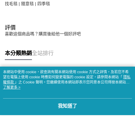
找毛毯 | 隨意毯 | 四季毯
評價
喜歡這個商品嗎？購買後給他一個好評吧
本分類熱銷
全站排行
本網站中使用 cookie，欲查詢有關本網站使用 cookie 方式之詳情，及若您不希
熱門標籤
望在電腦上使用 cookie 時應如何變更電腦的 cookie 設定，請參閱本網站「
隱私
權條款
」之 Cookie 聲明。您繼續使用本網站即表示您同意本公司得按本網站使
用條款之 Cookie 聲明使用 cookie。
了解更多 >
我知道了