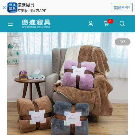
億進寢具
開啟APP
立刻使用官方APP
0
1
/
3