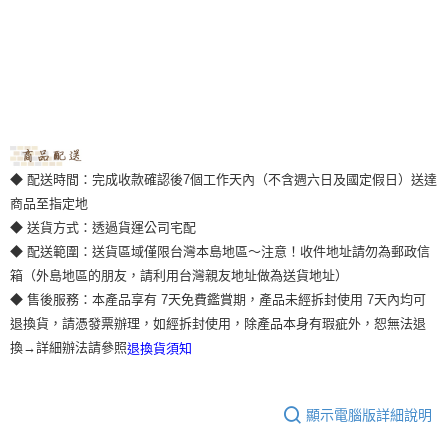
◆ 配送時間：完成收款確認後7個工作天內（不含週六日及國定假日）送達
商品至指定地
◆ 送貨方式：透過貨運公司宅配
◆ 配送範圍：送貨區域僅限台灣本島地區～注意！收件地址請勿為郵政信
箱（外島地區的朋友，請利用台灣親友地址做為送貨地址）
◆ 售後服務：本產品享有 7天免費鑑賞期，產品未經拆封使用 7天內均可
退換貨，請憑發票辦理，如經拆封使用，除產品本身有瑕疵外，恕無法退
換→詳細辦法請參照
退換貨須知
顯示電腦版詳細說明