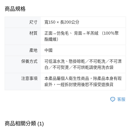
商品規格
尺寸
寬150 × 長200公分
材質
正面→仿兔毛、 背面→羊羔絨 （100％聚
酯纖維）
產地
中國
保養方式
可低溫水洗、懸掛晾乾／不可乾洗／不可漂
白／不可熨燙／不可烘乾請使用洗衣袋
注意事項
本產品屬個人衛生性商品，除產品本身有瑕
疵外，一經拆封使用後恕不接受退換貨
客服
商品相關分類 (1)