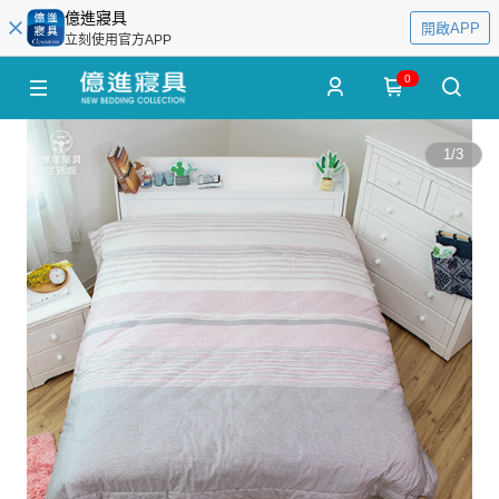
億進寢具
開啟APP
立刻使用官方APP
0
1
/
3