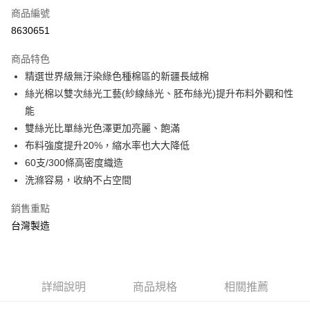
商品編號
信用卡分期付款
8630651
3 期 0 利率 每期
NT$993
21家銀行
商品特色
6 期 0 利率 每期
NT$496
21家銀行
合作金庫商業銀行
第一商業銀行
精選世界級無汙染綠色種棉區的新疆長絨棉
華南商業銀行
彰化商業銀行
合作金庫商業銀行
第一商業銀行
LINE Pay
絲光棉以雙次絲光工藝(紗線絲光、胚布絲光)提升布料外觀和性
上海商業儲蓄銀行
台北富邦商業銀行
華南商業銀行
彰化商業銀行
國泰世華商業銀行
兆豐國際商業銀行
能
Apple Pay
上海商業儲蓄銀行
台北富邦商業銀行
臺灣中小企業銀行
台中商業銀行
雙絲光比單絲光色澤更加亮麗、飽滿
國泰世華商業銀行
兆豐國際商業銀行
匯豐（台灣）商業銀行
華泰商業銀行
悠遊付
臺灣中小企業銀行
台中商業銀行
布料強度提升20%，縮水率也大大降低
聯邦商業銀行
遠東國際商業銀行
匯豐（台灣）商業銀行
華泰商業銀行
60支/300條高密度織造
Google Pay
元大商業銀行
永豐商業銀行
聯邦商業銀行
遠東國際商業銀行
洗滌容易，收納不占空間
玉山商業銀行
星展（台灣）商業銀行
元大商業銀行
永豐商業銀行
ATM付款
台新國際商業銀行
中國信託商業銀行
玉山商業銀行
星展（台灣）商業銀行
銷售重點
台灣樂天信用卡公司
台新國際商業銀行
中國信託商業銀行
台灣製造
運送方式
台灣樂天信用卡公司
非床墊商品，一般宅配
每筆NT$150，滿NT$2,000(含以上)免運費
詳細說明
商品規格
相關推薦
付款後門市自取(待系統通知後才可取貨)