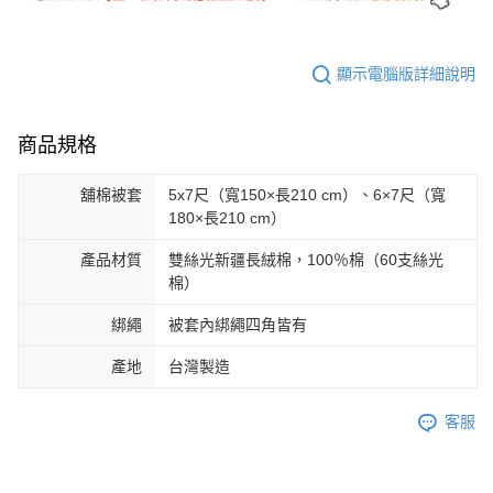
顯示電腦版詳細說明
商品規格
舖棉被套
5x7尺（寬150×長210 cm）、6×7尺（寬
180×長210 cm）
產品材質
雙絲光新疆長絨棉，100％棉（60支絲光
棉）
綁繩
被套內綁繩四角皆有
產地
台灣製造
客服