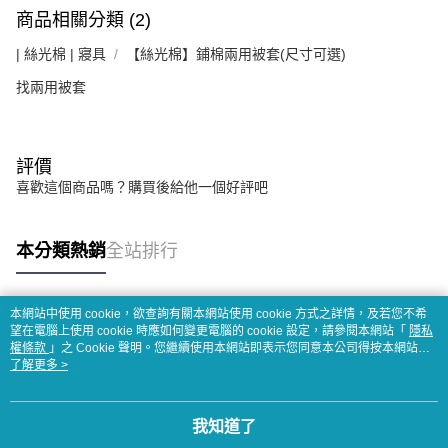
商品相關分類 (2)
| 絲光棉 | 寢具
【絲光棉】鋪棉兩用被套(尺寸可選)
找兩用被套
評價
喜歡這個商品嗎？購買後給他一個好評吧
本分類熱銷
全站排行
本網站中使用 cookie，欲查詢有關本網站使用 cookie 方式之詳情，及若您不希
熱門標籤
望在電腦上使用 cookie 時應如何變更電腦的 cookie 設定，請參閱本網站「
隱私
權條款
」之 Cookie 聲明。您繼續使用本網站即表示您同意本公司得按本網站使
用條款之 Cookie 聲明使用 cookie。
了解更多 >
我知道了