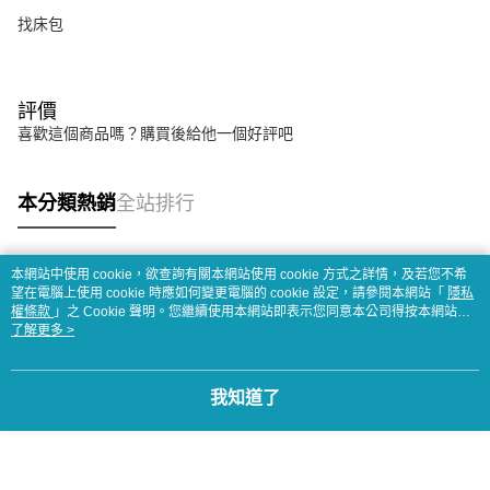
找床包
評價
喜歡這個商品嗎？購買後給他一個好評吧
本分類熱銷
全站排行
本網站中使用 cookie，欲查詢有關本網站使用 cookie 方式之詳情，及若您不希
熱門標籤
望在電腦上使用 cookie 時應如何變更電腦的 cookie 設定，請參閱本網站「
隱私
權條款
」之 Cookie 聲明。您繼續使用本網站即表示您同意本公司得按本網站使
用條款之 Cookie 聲明使用 cookie。
了解更多 >
我知道了