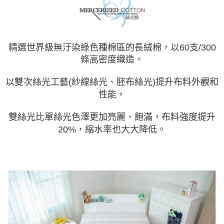
精選世界級無汙染綠色種棉區的長絨棉，以60支/300
條高密度織造。
以雙次絲光工藝(紗線絲光、胚布絲光)提升布料外觀和
性能，
雙絲光比單絲光色澤更加亮麗、飽滿，布料強度提升
20%，縮水率也大大降低。