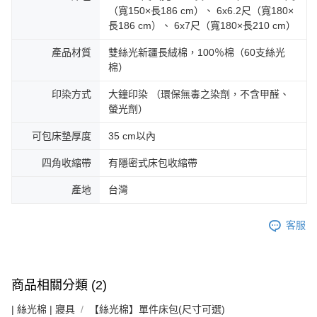
（寬150×長186 cm）、 6x6.2尺（寬180×
長186 cm）、 6x7尺（寬180×長210 cm）
產品材質
雙絲光新疆長絨棉，100％棉（60支絲光
棉）
印染方式
大鐘印染 （環保無毒之染劑，不含甲醛、
螢光劑）
可包床墊厚度
35 cm以內
四角收縮帶
有隱密式床包收縮帶
產地
台灣
客服
商品相關分類 (2)
| 絲光棉 | 寢具
【絲光棉】單件床包(尺寸可選)