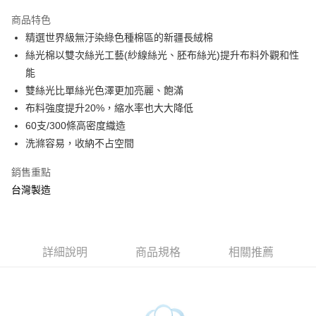
3 期 0 利率 每期
NT$526
21家銀行
商品特色
6 期 0 利率 每期
NT$263
21家銀行
合作金庫商業銀行
第一商業銀行
精選世界級無汙染綠色種棉區的新疆長絨棉
華南商業銀行
彰化商業銀行
合作金庫商業銀行
第一商業銀行
LINE Pay
絲光棉以雙次絲光工藝(紗線絲光、胚布絲光)提升布料外觀和性
上海商業儲蓄銀行
台北富邦商業銀行
華南商業銀行
彰化商業銀行
國泰世華商業銀行
兆豐國際商業銀行
能
Apple Pay
上海商業儲蓄銀行
台北富邦商業銀行
臺灣中小企業銀行
台中商業銀行
雙絲光比單絲光色澤更加亮麗、飽滿
國泰世華商業銀行
兆豐國際商業銀行
匯豐（台灣）商業銀行
華泰商業銀行
悠遊付
臺灣中小企業銀行
台中商業銀行
布料強度提升20%，縮水率也大大降低
聯邦商業銀行
遠東國際商業銀行
匯豐（台灣）商業銀行
華泰商業銀行
60支/300條高密度織造
Google Pay
元大商業銀行
永豐商業銀行
聯邦商業銀行
遠東國際商業銀行
洗滌容易，收納不占空間
玉山商業銀行
星展（台灣）商業銀行
元大商業銀行
永豐商業銀行
ATM付款
台新國際商業銀行
中國信託商業銀行
玉山商業銀行
星展（台灣）商業銀行
銷售重點
台灣樂天信用卡公司
台新國際商業銀行
中國信託商業銀行
台灣製造
運送方式
台灣樂天信用卡公司
非床墊商品，一般宅配
每筆NT$150，滿NT$2,000(含以上)免運費
詳細說明
商品規格
相關推薦
付款後門市自取(待系統通知後才可取貨)
每筆NT$150，滿NT$1,399(含以上)免運費