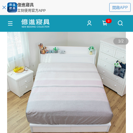
億進寢具
開啟APP
立刻使用官方APP
0
1
/
2