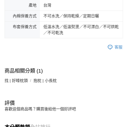
產地
台灣
內棉保養方式
不可水洗／保持乾燥／定期日曬
布套保養方式
低溫水洗／低溫熨燙／不可漂白／不可烘乾
／不可乾洗
客服
商品相關分類 (1)
找 | 好睡枕頭
抱枕 | 小長枕
評價
喜歡這個商品嗎？購買後給他一個好評吧