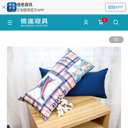
億進寢具
開啟APP
立刻使用官方APP
0
1
/
1