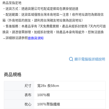
商品至指定地
‧送貨方式：透過貨運公司宅配或是郵局包裹掛號送達
‧配送範圍：送貨區域僅限台灣本島地區～注意！收件地址請勿為郵政信
箱（外島地區的朋友，請利用台灣親友地址做為送貨地址）
‧售後服務：本產品享有 7天免費鑑賞期，產品未經拆封使用 7天內均可退
換貨，請憑發票辦理，如經拆封使用，除產品本身有瑕疵外，恕無法退換
→詳細辦法請參照
退換貨須知
顯示電腦版詳細說明
商品規格
尺寸
寬28x 長58cm
表布
100％棉
枕心
100％聚酯纖維