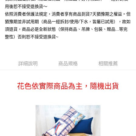
華南商業銀行
彰化商業銀行
合作金庫商業銀行
第一商業銀行
LINE Pay
用後恕不接受退換貨～
上海商業儲蓄銀行
台北富邦商業銀行
華南商業銀行
彰化商業銀行
國泰世華商業銀行
兆豐國際商業銀行
依照消費者保護法規定，消費者享有商品到貨7天猶豫期之權益。但
Apple Pay
上海商業儲蓄銀行
台北富邦商業銀行
臺灣中小企業銀行
台中商業銀行
猶豫期並非試用期（商品一經拆封/使用/下水，皆屬已試用），故如
國泰世華商業銀行
兆豐國際商業銀行
匯豐（台灣）商業銀行
華泰商業銀行
悠遊付
臺灣中小企業銀行
台中商業銀行
須退貨，商品必是全新狀態（保持商品、吊牌、包裝、贈品...等完
聯邦商業銀行
遠東國際商業銀行
匯豐（台灣）商業銀行
華泰商業銀行
整性）否則恕不接受退換貨~
Google Pay
元大商業銀行
永豐商業銀行
聯邦商業銀行
遠東國際商業銀行
玉山商業銀行
星展（台灣）商業銀行
元大商業銀行
永豐商業銀行
ATM付款
台新國際商業銀行
中國信託商業銀行
玉山商業銀行
星展（台灣）商業銀行
台灣樂天信用卡公司
台新國際商業銀行
中國信託商業銀行
詳細說明
商品規格
相關推薦
運送方式
台灣樂天信用卡公司
非床墊商品，一般宅配
每筆NT$150，滿NT$2,000(含以上)免運費
花色依實際商品為主，隨機出貨
付款後門市自取(待系統通知後才可取貨)
每筆NT$150，滿NT$1,399(含以上)免運費