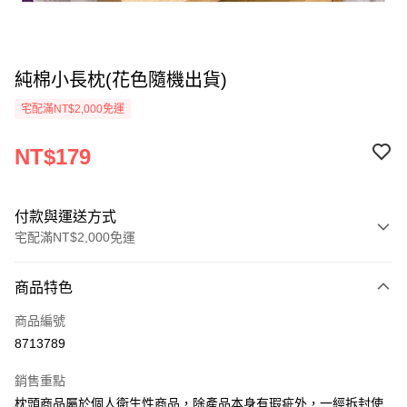
純棉小長枕(花色隨機出貨)
宅配滿NT$2,000免運
NT$179
付款與運送方式
宅配滿NT$2,000免運
付款方式
商品特色
信用卡一次付款
商品編號
信用卡分期付款
8713789
3 期 0 利率 每期
NT$59
21家銀行
銷售重點
6 期 0 利率 每期
NT$29
21家銀行
合作金庫商業銀行
第一商業銀行
枕頭商品屬於個人衛生性商品，除產品本身有瑕疵外，一經拆封使