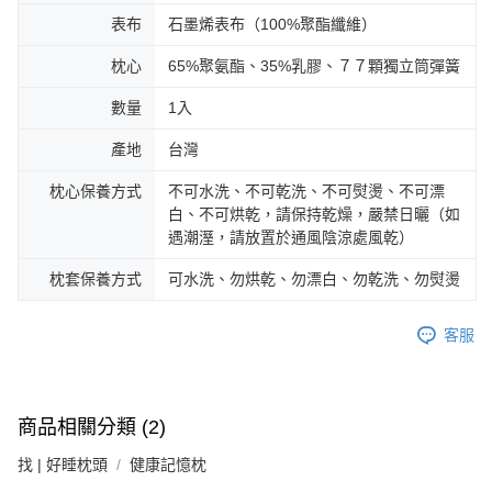
表布
石墨烯表布（100%聚酯纖維）
枕心
65%聚氨酯、35%乳膠、７７顆獨立筒彈簧
數量
1入
產地
台灣
枕心保養方式
不可水洗、不可乾洗、不可熨燙、不可漂
白、不可烘乾，請保持乾燥，嚴禁日曬（如
遇潮溼，請放置於通風陰涼處風乾）
枕套保養方式
可水洗、勿烘乾、勿漂白、勿乾洗、勿熨燙
客服
商品相關分類 (2)
找 | 好睡枕頭
健康記憶枕