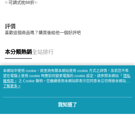
✨可調式枕88折✨
評價
喜歡這個商品嗎？購買後給他一個好評吧
本分類熱銷
全站排行
本網站中使用 cookie，欲查詢有關本網站使用 cookie 方式之詳情，及若您不希
熱門標籤
望在電腦上使用 cookie 時應如何變更電腦的 cookie 設定，請參閱本網站「
隱私
權條款
」之 Cookie 聲明。您繼續使用本網站即表示您同意本公司得按本網站使
用條款之 Cookie 聲明使用 cookie。
了解更多 >
我知道了