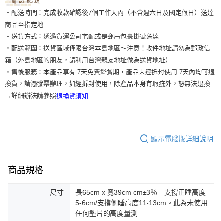
‧配送時間：完成收款確認後7個工作天內（不含週六日及國定假日）送達
商品至指定地
‧送貨方式：透過貨運公司宅配或是郵局包裹掛號送達
‧配送範圍：送貨區域僅限台灣本島地區～注意！收件地址請勿為郵政信
箱（外島地區的朋友，請利用台灣親友地址做為送貨地址）
‧售後服務：本產品享有 7天免費鑑賞期，產品未經拆封使用 7天內均可退
換貨，請憑發票辦理，如經拆封使用，除產品本身有瑕疵外，恕無法退換
→詳細辦法請參照
退換貨須知
顯示電腦版詳細說明
商品規格
尺寸
長65cm x 寬39cm cm±3％ 支撐正睡高度
5-6cm/支撐側睡高度11-13cm。此為未使用
任何墊片的高度量測