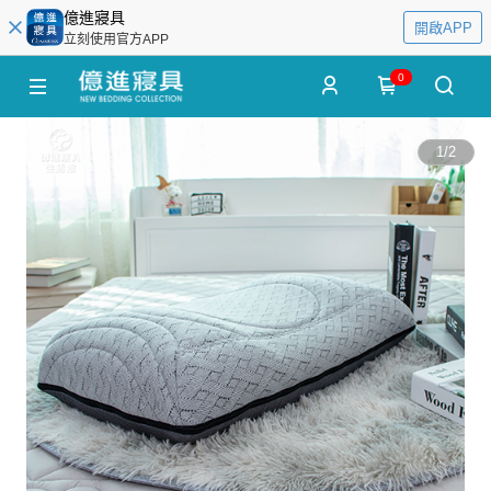
億進寢具
開啟APP
立刻使用官方APP
0
1
/
2