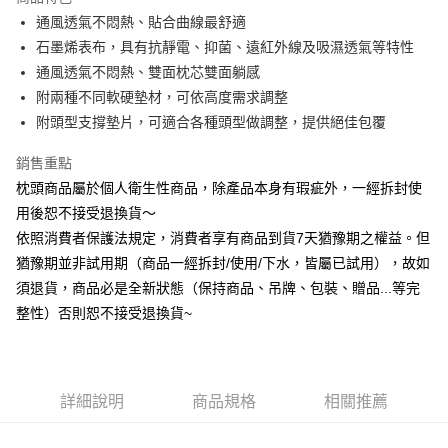
6 期 0 利率 每期
NT$596
21家銀行
合作金庫商業銀行
第一商業銀行
通風透氣不悶熱、貼合曲線最舒適
華南商業銀行
彰化商業銀行
合作金庫商業銀行
第一商業銀行
LINE Pay
石墨烯表布，具有抗靜電、抑菌、遠紅外線及吸濕透氣等特性
上海商業儲蓄銀行
台北富邦商業銀行
華南商業銀行
彰化商業銀行
國泰世華商業銀行
兆豐國際商業銀行
通風透氣不悶熱、雙面枕芯雙面躺感
Apple Pay
上海商業儲蓄銀行
台北富邦商業銀行
臺灣中小企業銀行
台中商業銀行
附兩種不同軟硬墊材，可依高度需求調整
國泰世華商業銀行
兆豐國際商業銀行
匯豐（台灣）商業銀行
華泰商業銀行
悠遊付
臺灣中小企業銀行
台中商業銀行
附頭型支撐墊片，可適合各種頭型做調整，提供絕佳包覆
聯邦商業銀行
遠東國際商業銀行
匯豐（台灣）商業銀行
華泰商業銀行
Google Pay
元大商業銀行
永豐商業銀行
銷售重點
聯邦商業銀行
遠東國際商業銀行
玉山商業銀行
星展（台灣）商業銀行
元大商業銀行
永豐商業銀行
枕頭商品屬於個人衛生性商品，除產品本身有瑕疵外，一經拆封使
ATM付款
台新國際商業銀行
中國信託商業銀行
玉山商業銀行
星展（台灣）商業銀行
用後恕不接受退換貨～
台灣樂天信用卡公司
台新國際商業銀行
中國信託商業銀行
依照消費者保護法規定，消費者享有商品到貨7天猶豫期之權益。但
運送方式
台灣樂天信用卡公司
猶豫期並非試用期（商品一經拆封/使用/下水，皆屬已試用），故如
非床墊商品，一般宅配
須退貨，商品必是全新狀態（保持商品、吊牌、包裝、贈品...等完
每筆NT$150，滿NT$2,000(含以上)免運費
整性）否則恕不接受退換貨~
付款後門市自取(待系統通知後才可取貨)
每筆NT$150，滿NT$1,399(含以上)免運費
詳細說明
商品規格
相關推薦