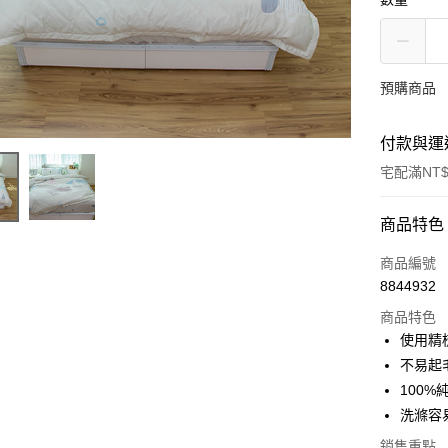
預購商品
付款與運
宅配滿NT$
付款方式
商品特色
信用卡一
商品編號
8844932
信用卡分
商品特色
3 期 
使用精
6 期 
合作金
不易起
華南商
100
合作金
LINE Pay
上海商
華南商
洗滌容
國泰世
Apple Pay
上海商
銷售重點
臺灣中