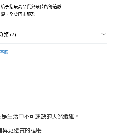
華商業銀行
兆豐國際商業銀行
台灣）商業銀行
華泰商業銀行
，給予您最高品質與最佳的舒適感
小企業銀行
台中商業銀行
業銀行
遠東國際商業銀行
直營，全省門市服務
台灣）商業銀行
華泰商業銀行
y
業銀行
永豐商業銀行
業銀行
遠東國際商業銀行
業銀行
星展（台灣）商業銀行
業銀行
永豐商業銀行
際商業銀行
中國信託商業銀行
類 (2)
業銀行
星展（台灣）商業銀行
天信用卡公司
際商業銀行
中國信託商業銀行
 精梳棉寢具
【精梳棉】床包兩用被組(尺寸可選)
天信用卡公司
客服
用被組
品，一般宅配
50，滿NT$2,000(含以上)免運費
自取(待系統通知後才可取貨)
50，滿NT$1,399(含以上)免運費
性是生活中不可或缺的天然纖維。
提昇更優質的睡眠