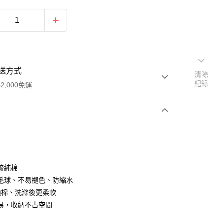
送方式
清除
紀錄
2,000免運
次付款
期付款
0 利率 每期
NT$1,383
21家銀行
梳純棉
0 利率 每期
NT$691
21家銀行
庫商業銀行
第一商業銀行
毛球、不易褪色、防縮水
業銀行
彰化商業銀行
%純棉、洗滌後更柔軟
庫商業銀行
第一商業銀行
業儲蓄銀行
台北富邦商業銀行
業銀行
彰化商業銀行
易，收納不占空間
華商業銀行
兆豐國際商業銀行
業儲蓄銀行
台北富邦商業銀行
小企業銀行
台中商業銀行