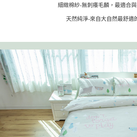
細緻棉紗-無刺癢毛麟，最適合
天然純淨-來自大自然最舒適