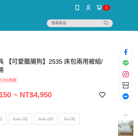
0
 【可愛臘腸狗】2535 床包兩用被組/
棉
2,000免運
150 ~ NT$4,950
2尺
5x6.2尺
6x6.2尺
6x7尺