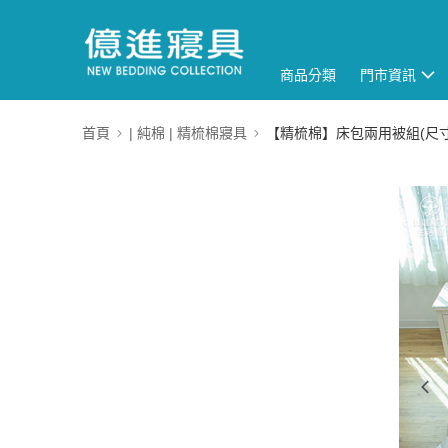
商品分類
門市資訊
首頁
| 純棉 | 精梳棉寢具
【精梳棉】床包兩用被組(尺寸