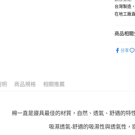
國泰世
匯豐（
台灣製造
悠遊付
臺灣中
聯邦商
在地工廠
匯豐（
Google Pa
元大商
聯邦商
玉山商
元大商
ATM付款
台新國
商品相關分
玉山商
台灣樂
台新國
| 純棉 |
台灣樂
運送方式
分享
找床包兩
非床墊商
每筆NT$1
付款後門市
說明
商品規格
相關推薦
每筆NT$1
棉一直是寢具最佳的材質，自然、透氣、舒適的特
吸濕透氣-舒適的吸濕性與透氣性，