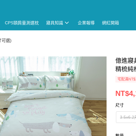
CPS頸肩量測選枕
寢具知識
企業報導
網紅開箱
可選)
億進寢具
精梳純
宅配滿NT$
NT$4,
尺寸
3.5x6.
數量