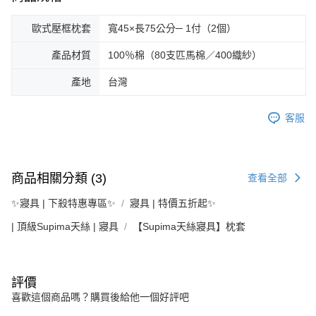
歐式壓框枕套
寬45×長75公分─ 1付（2個）
產品材質
100％棉（80支匹馬棉／400織紗）
產地
台灣
客服
商品相關分類 (3)
查看全部
✨寢具 | 下殺特惠專區✨
寢具 | 特價五折起✨
| 頂級Supima天絲 | 寢具
【Supima天絲寢具】枕套
評價
喜歡這個商品嗎？購買後給他一個好評吧