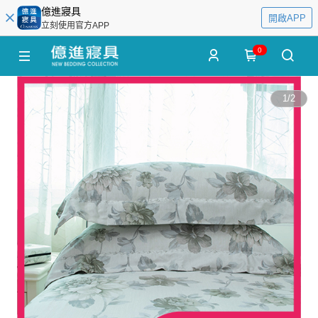
億進寢具
開啟APP
立刻使用官方APP
0
1
/
2