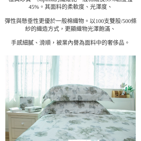
45%。其面料的柔軟度、光澤度、
彈性與懸垂性更優於一般棉織物。以100支雙股/500條
紗的織造方式，更顯織物光澤飽滿、
手感細膩、滑順，被業內譽為面料中的奢侈品。