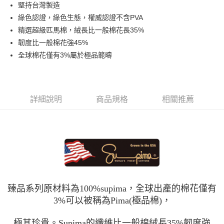
堅持台灣製造
華南商業銀行
彰化商業銀行
合作金庫商業銀行
第一商業銀行
LINE Pay
綠色認證，綠色生態，權威認證不含PVA
上海商業儲蓄銀行
台北富邦商業銀行
華南商業銀行
彰化商業銀行
國泰世華商業銀行
兆豐國際商業銀行
精選超級匹馬棉，絨長比一般棉花長35%
Apple Pay
上海商業儲蓄銀行
台北富邦商業銀行
臺灣中小企業銀行
台中商業銀行
韌度比一般棉花強45%
國泰世華商業銀行
兆豐國際商業銀行
匯豐（台灣）商業銀行
華泰商業銀行
悠遊付
臺灣中小企業銀行
台中商業銀行
全球棉花僅有3%屬於極品範疇
聯邦商業銀行
遠東國際商業銀行
匯豐（台灣）商業銀行
華泰商業銀行
Google Pay
元大商業銀行
永豐商業銀行
聯邦商業銀行
遠東國際商業銀行
玉山商業銀行
星展（台灣）商業銀行
元大商業銀行
永豐商業銀行
ATM付款
台新國際商業銀行
中國信託商業銀行
玉山商業銀行
星展（台灣）商業銀行
詳細說明
商品規格
相關推薦
台灣樂天信用卡公司
台新國際商業銀行
中國信託商業銀行
運送方式
台灣樂天信用卡公司
非床墊商品，一般宅配
每筆NT$150，滿NT$2,000(含以上)免運費
付款後門市自取(待系統通知後才可取貨)
每筆NT$150，滿NT$1,399(含以上)免運費
臻品系列原材料為100%supima，全球出產的棉花僅有
3%可以被稱為Pima(極品棉)，
極其珍貴。Supima的纖維比一般棉絨長35%韌度強