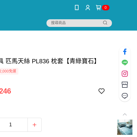
0
 匹馬天絲 PL836 枕套【青綠寶石】
2,000免運
246