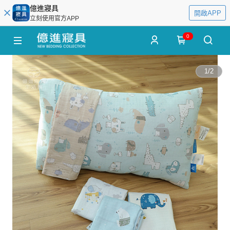
億進寢具
開啟APP
立刻使用官方APP
0
1
/
2