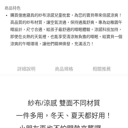
3 期 0 利率 每期
NT$66
21家銀行
商品特色
6 期 0 利率 每期
NT$33
21家銀行
合作金庫商業銀行
第一商業銀行
購買億進寢具的紗布涼感兒童枕套，為您的寶貝帶來倍感涼爽！
華南商業銀行
彰化商業銀行
合作金庫商業銀行
第一商業銀行
LINE Pay
高品質的紗布材質，讓空氣流通，保持通風舒爽。專為幼稚園午
上海商業儲蓄銀行
台北富邦商業銀行
華南商業銀行
彰化商業銀行
國泰世華商業銀行
兆豐國際商業銀行
睡設計，尺寸合適，給孩子最舒適的睡眠體驗。涼感科技加持，
Apple Pay
上海商業儲蓄銀行
台北富邦商業銀行
臺灣中小企業銀行
台中商業銀行
即使在炎熱的天氣裡，也能享受清涼無負擔的睡眠。給寶貝一個
國泰世華商業銀行
兆豐國際商業銀行
匯豐（台灣）商業銀行
華泰商業銀行
悠遊付
臺灣中小企業銀行
台中商業銀行
涼爽的午睡環境，讓他們精神焕發，充滿活力！
聯邦商業銀行
遠東國際商業銀行
匯豐（台灣）商業銀行
華泰商業銀行
Google Pay
元大商業銀行
永豐商業銀行
聯邦商業銀行
遠東國際商業銀行
玉山商業銀行
星展（台灣）商業銀行
元大商業銀行
永豐商業銀行
ATM付款
台新國際商業銀行
中國信託商業銀行
玉山商業銀行
星展（台灣）商業銀行
詳細說明
商品規格
相關推薦
台灣樂天信用卡公司
台新國際商業銀行
中國信託商業銀行
運送方式
台灣樂天信用卡公司
非床墊商品，一般宅配
每筆NT$150，滿NT$2,000(含以上)免運費
紗布/涼感
雙面不同材質
付款後門市自取(待系統通知後才可取貨)
每筆NT$150，滿NT$1,399(含以上)免運費
一件多用，冬天、夏天都好用！