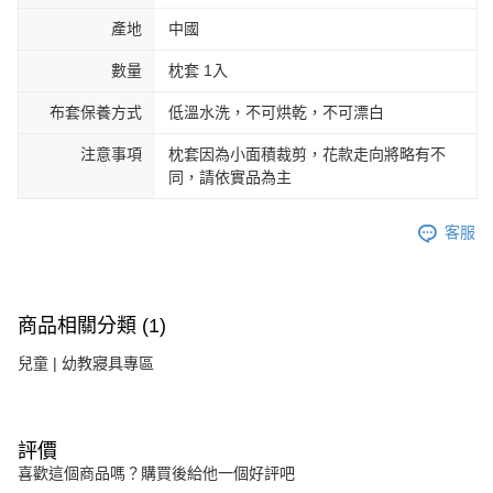
產地
中國
數量
枕套 1入
布套保養方式
低溫水洗，不可烘乾，不可漂白
注意事項
枕套因為小面積裁剪，花款走向將略有不
同，請依實品為主
客服
商品相關分類 (1)
兒童 | 幼教寢具專區
評價
喜歡這個商品嗎？購買後給他一個好評吧