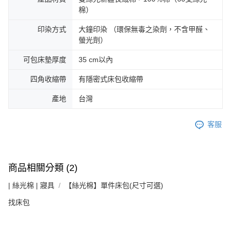
棉）
印染方式
大鐘印染 （環保無毒之染劑，不含甲醛、
螢光劑）
可包床墊厚度
35 cm以內
四角收縮帶
有隱密式床包收縮帶
產地
台灣
客服
商品相關分類 (2)
| 絲光棉 | 寢具
【絲光棉】單件床包(尺寸可選)
找床包