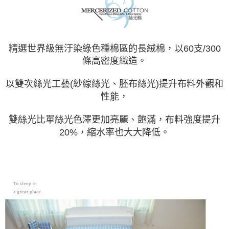
精選世界級無汙染綠色種棉區的長絨棉，以60支/300
條高密度織造。
以雙次絲光工藝(紗線絲光、胚布絲光)提升布料外觀和
性能，
雙絲光比單絲光色澤更加亮麗、飽滿，布料強度提升
20%，縮水率也大大降低。