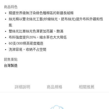
3 期 0 利率 每期
NT$493
21家銀行
商品特色
6 期 0 利率 每期
NT$246
21家銀行
合作金庫商業銀行
第一商業銀行
精選世界級無汙染綠色種棉區的新疆長絨棉
華南商業銀行
彰化商業銀行
合作金庫商業銀行
第一商業銀行
LINE Pay
絲光棉以雙次絲光工藝(紗線絲光、胚布絲光)提升布料外觀和性
上海商業儲蓄銀行
台北富邦商業銀行
華南商業銀行
彰化商業銀行
國泰世華商業銀行
兆豐國際商業銀行
能
Apple Pay
上海商業儲蓄銀行
台北富邦商業銀行
臺灣中小企業銀行
台中商業銀行
雙絲光比單絲光色澤更加亮麗、飽滿
國泰世華商業銀行
兆豐國際商業銀行
匯豐（台灣）商業銀行
華泰商業銀行
悠遊付
臺灣中小企業銀行
台中商業銀行
布料強度提升20%，縮水率也大大降低
聯邦商業銀行
遠東國際商業銀行
匯豐（台灣）商業銀行
華泰商業銀行
60支/300條高密度織造
Google Pay
元大商業銀行
永豐商業銀行
聯邦商業銀行
遠東國際商業銀行
洗滌容易，收納不占空間
玉山商業銀行
星展（台灣）商業銀行
元大商業銀行
永豐商業銀行
ATM付款
台新國際商業銀行
中國信託商業銀行
玉山商業銀行
星展（台灣）商業銀行
銷售重點
台灣樂天信用卡公司
台新國際商業銀行
中國信託商業銀行
台灣製造
運送方式
台灣樂天信用卡公司
非床墊商品，一般宅配
每筆NT$150，滿NT$2,000(含以上)免運費
詳細說明
商品規格
相關推薦
付款後門市自取(待系統通知後才可取貨)
每筆NT$150，滿NT$1,399(含以上)免運費