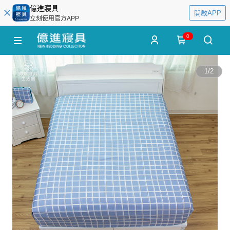
億進寢具
開啟APP
立刻使用官方APP
0
1
/
2