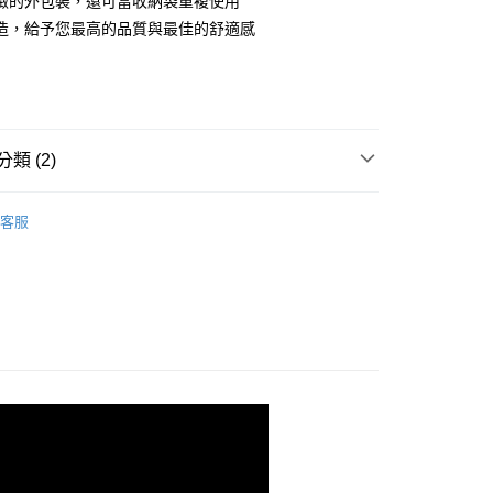
緻的外包裝，還可當收納袋重複使用
華商業銀行
兆豐國際商業銀行
業儲蓄銀行
台北富邦商業銀行
造，給予您最高的品質與最佳的舒適感
小企業銀行
台中商業銀行
華商業銀行
兆豐國際商業銀行
台灣）商業銀行
華泰商業銀行
小企業銀行
台中商業銀行
業銀行
遠東國際商業銀行
台灣）商業銀行
華泰商業銀行
y
業銀行
永豐商業銀行
業銀行
遠東國際商業銀行
業銀行
星展（台灣）商業銀行
業銀行
永豐商業銀行
際商業銀行
中國信託商業銀行
類 (2)
業銀行
星展（台灣）商業銀行
天信用卡公司
際商業銀行
中國信託商業銀行
 寢具
【天絲棉】鋪棉兩用被套(尺寸可選)
天信用卡公司
客服
套
品，一般宅配
50，滿NT$2,000(含以上)免運費
自取(待系統通知後才可取貨)
50，滿NT$1,399(含以上)免運費