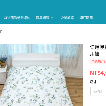
CPS頸肩量測選枕
寢具知識
企業報導
網紅開箱
)
億進寢具
用被
宅配滿NT$
NT$4,
尺寸
6x7尺