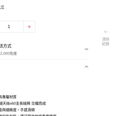
尺寸
清除
紀錄
送方式
2,000免運
次付款
期付款
0 利率 每期
NT$1,360
21家銀行
具專屬材質
0 利率 每期
NT$680
21家銀行
庫商業銀行
第一商業銀行
細天絲x60支長絨棉 交織而成
業銀行
彰化商業銀行
度與細緻度，手感滑順
庫商業銀行
第一商業銀行
業儲蓄銀行
台北富邦商業銀行
業銀行
彰化商業銀行