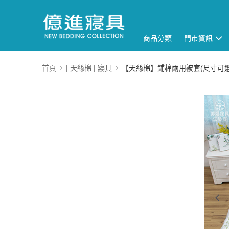
商品分類
門市資訊
首頁
| 天絲棉 | 寢具
【天絲棉】鋪棉兩用被套(尺寸可選