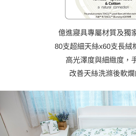
億進寢具專屬材質及獨
80支超細天絲x60支長絨
高光澤度與細緻度，
改善天絲洗滌後軟爛