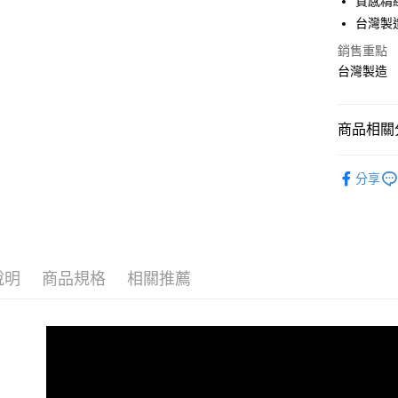
質感精
國泰世
Apple Pay
上海商
台灣製
臺灣中
國泰世
匯豐（
悠遊付
銷售重點
臺灣中
聯邦商
台灣製造
匯豐（
Google Pa
元大商
聯邦商
玉山商
元大商
ATM付款
台新國
商品相關分
玉山商
台灣樂
台新國
| 天絲棉 |
台灣樂
運送方式
分享
找兩用被
非床墊商
每筆NT$1
付款後門市
說明
商品規格
相關推薦
每筆NT$1