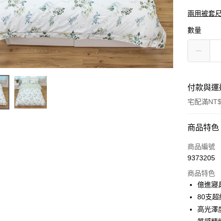
兩用被套
數量
付款與運
宅配滿NT$
付款方式
商品特色
信用卡一
商品編號
9373205
信用卡分
商品特色
3 期 
億進寢
6 期 
合作金
80支超
華南商
高光澤
合作金
LINE Pay
上海商
華南商