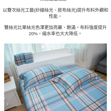
以雙次絲光工藝(紗線絲光、胚布絲光)提升布料外觀和
性能，
雙絲光比單絲光色澤更加亮麗、飽滿，布料強度提升
20%，縮水率也大大降低。