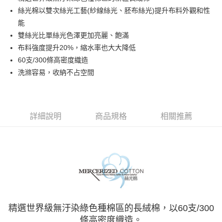
華南商業銀行
彰化商業銀行
合作金庫商業銀行
第一商業銀行
LINE Pay
絲光棉以雙次絲光工藝(紗線絲光、胚布絲光)提升布料外觀和性
上海商業儲蓄銀行
台北富邦商業銀行
華南商業銀行
彰化商業銀行
國泰世華商業銀行
兆豐國際商業銀行
能
Apple Pay
上海商業儲蓄銀行
台北富邦商業銀行
臺灣中小企業銀行
台中商業銀行
雙絲光比單絲光色澤更加亮麗、飽滿
國泰世華商業銀行
兆豐國際商業銀行
匯豐（台灣）商業銀行
華泰商業銀行
悠遊付
臺灣中小企業銀行
台中商業銀行
布料強度提升20%，縮水率也大大降低
聯邦商業銀行
遠東國際商業銀行
匯豐（台灣）商業銀行
華泰商業銀行
60支/300條高密度織造
Google Pay
元大商業銀行
永豐商業銀行
聯邦商業銀行
遠東國際商業銀行
洗滌容易，收納不占空間
玉山商業銀行
星展（台灣）商業銀行
元大商業銀行
永豐商業銀行
ATM付款
台新國際商業銀行
中國信託商業銀行
玉山商業銀行
星展（台灣）商業銀行
台灣樂天信用卡公司
台新國際商業銀行
中國信託商業銀行
運送方式
台灣樂天信用卡公司
詳細說明
商品規格
相關推薦
非床墊商品，一般宅配
每筆NT$150，滿NT$2,000(含以上)免運費
付款後門市自取(待系統通知後才可取貨)
每筆NT$150，滿NT$1,399(含以上)免運費
精選世界級無汙染綠色種棉區的長絨棉，以60支/300
條高密度織造。