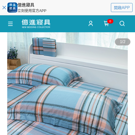
億進寢具
開啟APP
立刻使用官方APP
0
1
/
2