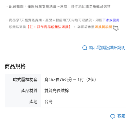
顯示電腦版詳細說明
商品規格
歐式壓框枕套
寬45×長75公分 ─ 1付（2個）
產品材質
雙絲光長絨棉
產地
台灣
客服