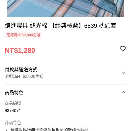
億進寢具 絲光棉 【經典橘藍】6539 枕頭套
宅配滿NT$2,000免運
NT$1,280
付款與運送方式
宅配滿NT$2,000免運
付款方式
商品特色
信用卡一次付款
商品編號
信用卡分期付款
9374071
3 期 0 利率 每期
NT$426
21家銀行
商品特色
6 期 0 利率 每期
NT$213
21家銀行
合作金庫商業銀行
第一商業銀行
精選世界級無汙染綠色種棉區的新疆長絨棉