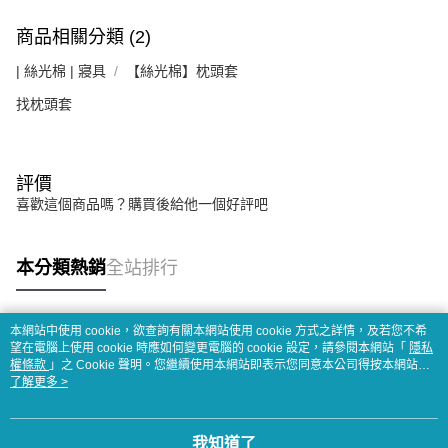
商品相關分類 (2)
| 絲光棉 | 寢具
【絲光棉】枕頭套
找枕頭套
評價
喜歡這個商品嗎？購買後給他一個好評吧
本分類熱銷
全站排行
本網站中使用 cookie，欲查詢有關本網站使用 cookie 方式之詳情，及若您不希
熱門標籤
望在電腦上使用 cookie 時應如何變更電腦的 cookie 設定，請參閱本網站「
隱私
權條款
」之 Cookie 聲明。您繼續使用本網站即表示您同意本公司得按本網站使
用條款之 Cookie 聲明使用 cookie。
了解更多 >
我知道了