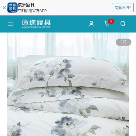
億進寢具
開啟APP
立刻使用官方APP
0
1
/
2