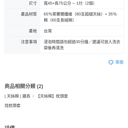
尺寸
寬45×長75公分 ─ 1付（2個）
產品材質
65％萊賽爾纖維（80支超細天絲）+ 35％
棉（60支長絨棉）
產地
台灣
注意事項
浸泡時間請勿超過30分鐘／建議可放入洗衣
袋後再清洗
客服
商品相關分類 (2)
| 天絲棉 | 寢具
【天絲棉】枕頭套
找枕頭套