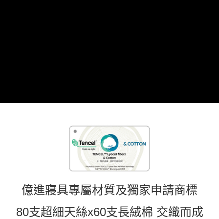
億進寢具專屬材質及獨家申請商標
80支超細天絲x60支長絨棉 交織而成