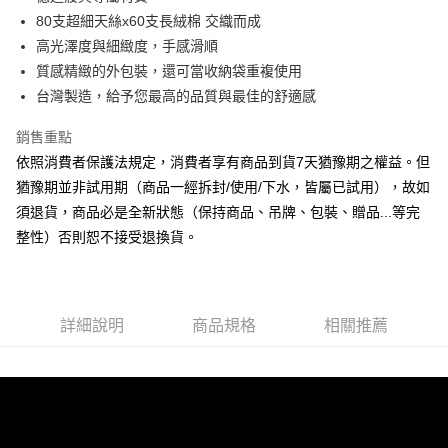
華南商業銀行
彰化商業銀行
合作金庫商業銀行
第一商業銀行
LINE Pay
80支超細天絲x60支長絨棉 交織而成
上海商業儲蓄銀行
台北富邦商業銀行
華南商業銀行
彰化商業銀行
國泰世華商業銀行
兆豐國際商業銀行
高光澤度與細緻度，手感滑順
Apple Pay
上海商業儲蓄銀行
台北富邦商業銀行
臺灣中小企業銀行
台中商業銀行
質感精緻的外包裝，還可當收納袋重複使用
國泰世華商業銀行
兆豐國際商業銀行
匯豐（台灣）商業銀行
華泰商業銀行
悠遊付
臺灣中小企業銀行
台中商業銀行
台灣製造，給予您最高的品質與最佳的舒適感
聯邦商業銀行
遠東國際商業銀行
匯豐（台灣）商業銀行
華泰商業銀行
Google Pay
元大商業銀行
永豐商業銀行
銷售重點
聯邦商業銀行
遠東國際商業銀行
玉山商業銀行
星展（台灣）商業銀行
元大商業銀行
永豐商業銀行
依照消費者保護法規定，消費者享有商品到貨7天猶豫期之權益。但
ATM付款
台新國際商業銀行
中國信託商業銀行
玉山商業銀行
星展（台灣）商業銀行
猶豫期並非試用期（商品一經拆封/使用/下水，皆屬已試用），故如
台灣樂天信用卡公司
台新國際商業銀行
中國信託商業銀行
須退貨，商品必是全新狀態（保持商品、吊牌、包裝、贈品...等完
運送方式
台灣樂天信用卡公司
整性）否則恕不接受退換貨。
非床墊商品，一般宅配
每筆NT$150，滿NT$2,000(含以上)免運費
付款後門市自取(待系統通知後才可取貨)
詳細說明
商品規格
相關推薦
每筆NT$150，滿NT$1,399(含以上)免運費