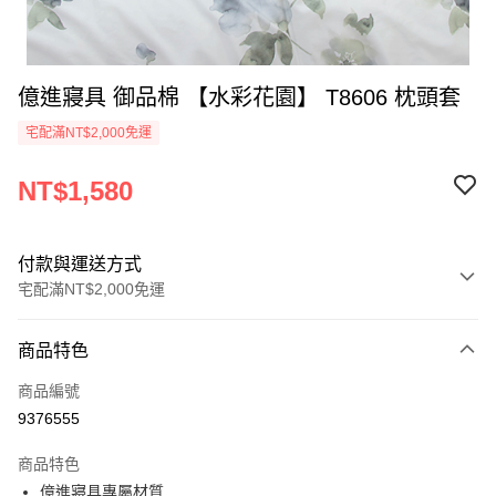
億進寢具 御品棉 【水彩花園】 T8606 枕頭套
宅配滿NT$2,000免運
NT$1,580
付款與運送方式
宅配滿NT$2,000免運
付款方式
商品特色
信用卡一次付款
商品編號
信用卡分期付款
9376555
3 期 0 利率 每期
NT$526
21家銀行
商品特色
6 期 0 利率 每期
NT$263
21家銀行
合作金庫商業銀行
第一商業銀行
億進寢具專屬材質