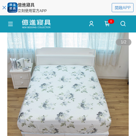
億進寢具
開啟APP
立刻使用官方APP
0
1
/
2