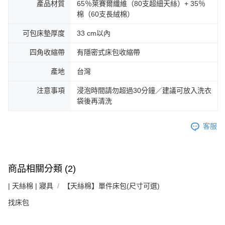
產品材質
65％萊賽爾纖維（80支超細天絲）+ 35％
棉（60支長絨棉）
可包床墊厚度
33 cm以內
四角收縮帶
有隱密式床包收縮帶
產地
台灣
注意事項
浸泡時間請勿超過30分鐘／建議可放入洗衣
袋後再清洗
客服
商品相關分類 (2)
| 天絲棉 | 寢具
【天絲棉】單件床包(尺寸可選)
找床包