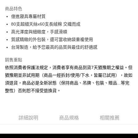
3 期 0 利率 每期
NT$660
21家銀行
商品特色
6 期 0 利率 每期
NT$330
21家銀行
合作金庫商業銀行
第一商業銀行
億進寢具專屬材質
華南商業銀行
彰化商業銀行
合作金庫商業銀行
第一商業銀行
LINE Pay
80支超細天絲x60支長絨棉 交織而成
上海商業儲蓄銀行
台北富邦商業銀行
華南商業銀行
彰化商業銀行
國泰世華商業銀行
兆豐國際商業銀行
高光澤度與細緻度，手感滑順
Apple Pay
上海商業儲蓄銀行
台北富邦商業銀行
臺灣中小企業銀行
台中商業銀行
質感精緻的外包裝，還可當收納袋重複使用
國泰世華商業銀行
兆豐國際商業銀行
匯豐（台灣）商業銀行
華泰商業銀行
悠遊付
臺灣中小企業銀行
台中商業銀行
台灣製造，給予您最高的品質與最佳的舒適感
聯邦商業銀行
遠東國際商業銀行
匯豐（台灣）商業銀行
華泰商業銀行
Google Pay
元大商業銀行
永豐商業銀行
銷售重點
聯邦商業銀行
遠東國際商業銀行
玉山商業銀行
星展（台灣）商業銀行
元大商業銀行
永豐商業銀行
依照消費者保護法規定，消費者享有商品到貨7天猶豫期之權益。但
ATM付款
台新國際商業銀行
中國信託商業銀行
玉山商業銀行
星展（台灣）商業銀行
猶豫期並非試用期（商品一經拆封/使用/下水，皆屬已試用），故如
台灣樂天信用卡公司
台新國際商業銀行
中國信託商業銀行
須退貨，商品必是全新狀態（保持商品、吊牌、包裝、贈品...等完
運送方式
台灣樂天信用卡公司
整性）否則恕不接受退換貨。
非床墊商品，一般宅配
每筆NT$150，滿NT$2,000(含以上)免運費
付款後門市自取(待系統通知後才可取貨)
詳細說明
商品規格
相關推薦
每筆NT$150，滿NT$1,399(含以上)免運費