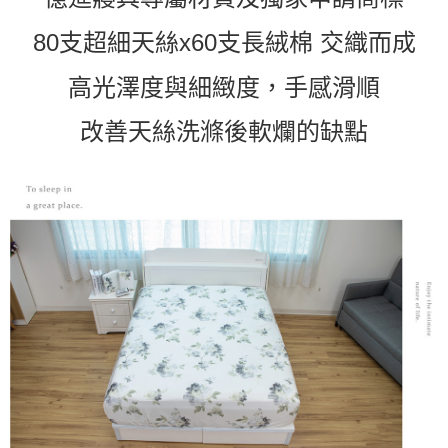
80支超細天絲x60支長絨棉 交織而成
高光澤度與細緻度，手感滑順
改善天絲洗滌後軟爛的缺點