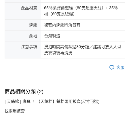
產品材質
65％萊賽爾纖維（80支超細天絲）+ 35％
棉（60支長絨棉）
綁繩
被套內綁繩四角皆有
產地
台灣製造
注意事項
浸泡時間請勿超過30分鐘／建議可放入大型
洗衣袋後再清洗
客服
商品相關分類 (2)
| 天絲棉 | 寢具
【天絲棉】鋪棉兩用被套(尺寸可選)
找兩用被套