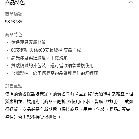
商品特色
信用卡一次付款
商品編號
信用卡分期付款
9376785
3 期 0 利率 每期
NT$1,360
21家銀行
商品特色
6 期 0 利率 每期
NT$680
21家銀行
合作金庫商業銀行
第一商業銀行
億進寢具專屬材質
華南商業銀行
彰化商業銀行
合作金庫商業銀行
第一商業銀行
LINE Pay
80支超細天絲x60支長絨棉 交織而成
上海商業儲蓄銀行
台北富邦商業銀行
華南商業銀行
彰化商業銀行
國泰世華商業銀行
兆豐國際商業銀行
高光澤度與細緻度，手感滑順
Apple Pay
上海商業儲蓄銀行
台北富邦商業銀行
臺灣中小企業銀行
台中商業銀行
質感精緻的外包裝，還可當收納袋重複使用
國泰世華商業銀行
兆豐國際商業銀行
匯豐（台灣）商業銀行
華泰商業銀行
悠遊付
臺灣中小企業銀行
台中商業銀行
台灣製造，給予您最高的品質與最佳的舒適感
聯邦商業銀行
遠東國際商業銀行
匯豐（台灣）商業銀行
華泰商業銀行
Google Pay
元大商業銀行
永豐商業銀行
銷售重點
聯邦商業銀行
遠東國際商業銀行
玉山商業銀行
星展（台灣）商業銀行
元大商業銀行
永豐商業銀行
依照消費者保護法規定，消費者享有商品到貨7天猶豫期之權益。但
ATM付款
台新國際商業銀行
中國信託商業銀行
玉山商業銀行
星展（台灣）商業銀行
猶豫期並非試用期（商品一經拆封/使用/下水，皆屬已試用），故如
台灣樂天信用卡公司
台新國際商業銀行
中國信託商業銀行
須退貨，商品必是全新狀態（保持商品、吊牌、包裝、贈品...等完
運送方式
台灣樂天信用卡公司
整性）否則恕不接受退換貨。
非床墊商品，一般宅配
每筆NT$150，滿NT$2,000(含以上)免運費