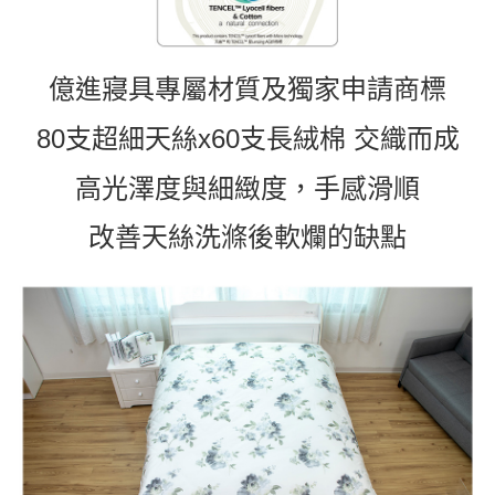
億進寢具專屬材質及獨家申請商標
80支超細天絲x60支長絨棉 交織而成
高光澤度與細緻度，手感滑順
改善天絲洗滌後軟爛的缺點