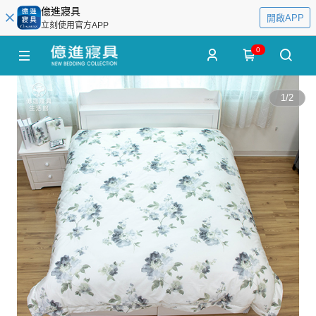
億進寢具
開啟APP
立刻使用官方APP
0
1
/
2