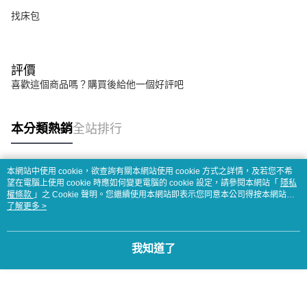
找床包
評價
喜歡這個商品嗎？購買後給他一個好評吧
本分類熱銷
全站排行
本網站中使用 cookie，欲查詢有關本網站使用 cookie 方式之詳情，及若您不希
熱門標籤
望在電腦上使用 cookie 時應如何變更電腦的 cookie 設定，請參閱本網站「
隱私
權條款
」之 Cookie 聲明。您繼續使用本網站即表示您同意本公司得按本網站使
用條款之 Cookie 聲明使用 cookie。
了解更多 >
我知道了