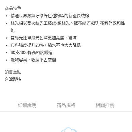
3 期 0 利率 每期
NT$493
21家銀行
商品特色
6 期 0 利率 每期
NT$246
21家銀行
合作金庫商業銀行
第一商業銀行
精選世界級無汙染綠色種棉區的新疆長絨棉
華南商業銀行
彰化商業銀行
合作金庫商業銀行
第一商業銀行
LINE Pay
絲光棉以雙次絲光工藝(紗線絲光、胚布絲光)提升布料外觀和性
上海商業儲蓄銀行
台北富邦商業銀行
華南商業銀行
彰化商業銀行
國泰世華商業銀行
兆豐國際商業銀行
能
Apple Pay
上海商業儲蓄銀行
台北富邦商業銀行
臺灣中小企業銀行
台中商業銀行
雙絲光比單絲光色澤更加亮麗、飽滿
國泰世華商業銀行
兆豐國際商業銀行
匯豐（台灣）商業銀行
華泰商業銀行
悠遊付
臺灣中小企業銀行
台中商業銀行
布料強度提升20%，縮水率也大大降低
聯邦商業銀行
遠東國際商業銀行
匯豐（台灣）商業銀行
華泰商業銀行
60支/300條高密度織造
Google Pay
元大商業銀行
永豐商業銀行
聯邦商業銀行
遠東國際商業銀行
洗滌容易，收納不占空間
玉山商業銀行
星展（台灣）商業銀行
元大商業銀行
永豐商業銀行
ATM付款
台新國際商業銀行
中國信託商業銀行
玉山商業銀行
星展（台灣）商業銀行
銷售重點
台灣樂天信用卡公司
台新國際商業銀行
中國信託商業銀行
台灣製造
運送方式
台灣樂天信用卡公司
非床墊商品，一般宅配
每筆NT$150，滿NT$2,000(含以上)免運費
詳細說明
商品規格
相關推薦
付款後門市自取(待系統通知後才可取貨)
每筆NT$150，滿NT$1,399(含以上)免運費