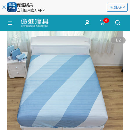
億進寢具
開啟APP
立刻使用官方APP
0
1
/
2