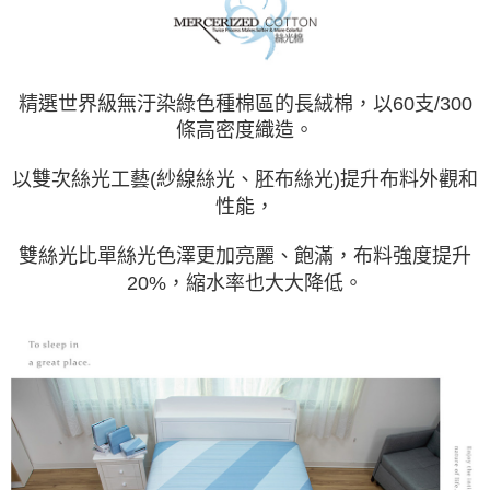
精選世界級無汙染綠色種棉區的長絨棉，以60支/300
條高密度織造。
以雙次絲光工藝(紗線絲光、胚布絲光)提升布料外觀和
性能，
雙絲光比單絲光色澤更加亮麗、飽滿，布料強度提升
20%，縮水率也大大降低。