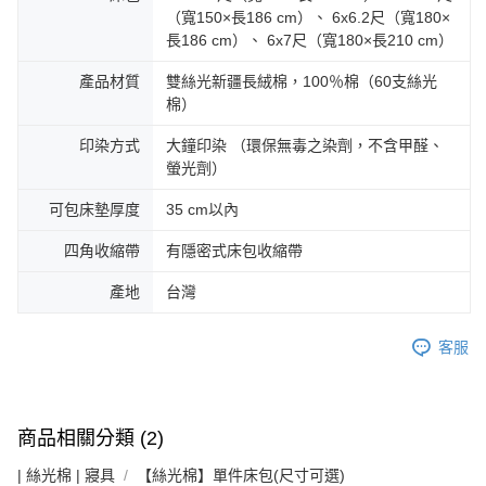
（寬150×長186 cm）、 6x6.2尺（寬180×
長186 cm）、 6x7尺（寬180×長210 cm）
產品材質
雙絲光新疆長絨棉，100％棉（60支絲光
棉）
印染方式
大鐘印染 （環保無毒之染劑，不含甲醛、
螢光劑）
可包床墊厚度
35 cm以內
四角收縮帶
有隱密式床包收縮帶
產地
台灣
客服
商品相關分類 (2)
| 絲光棉 | 寢具
【絲光棉】單件床包(尺寸可選)