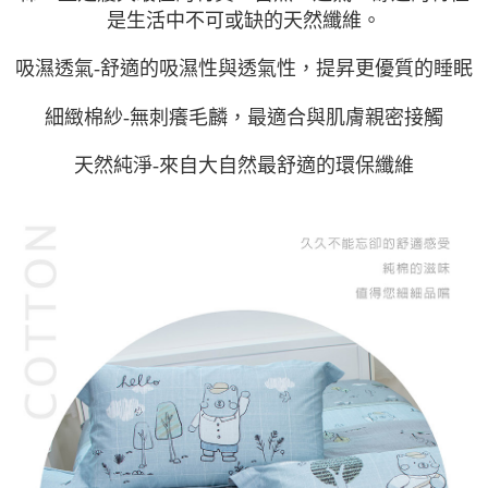
是生活中不可或缺的天然纖維。
吸濕透氣-舒適的吸濕性與透氣性，提昇更優質的睡眠
細緻棉紗-無刺癢毛麟，最適合與肌膚親密接觸
天然純淨-來自大自然最舒適的環保纖維