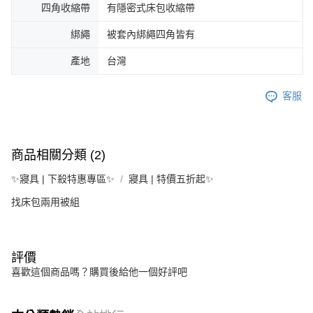
四角收縮帶
有隱密式床包收縮帶
綁繩
被套內綁繩四角皆有
產地
台灣
客服
商品相關分類 (2)
✨寢具 | 下殺特惠專區✨
寢具 | 特價五折起✨
找床包兩用被組
評價
喜歡這個商品嗎？購買後給他一個好評吧