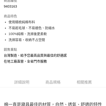
商品編號
信用卡分期付款
9403163
3 期 0 利率 每期
NT$948
21家銀行
商品特色
6 期 0 利率 每期
NT$474
21家銀行
合作金庫商業銀行
第一商業銀行
使用精梳純棉布料
華南商業銀行
彰化商業銀行
合作金庫商業銀行
第一商業銀行
LINE Pay
不易起毛球、不易褪色、防縮水
上海商業儲蓄銀行
台北富邦商業銀行
華南商業銀行
彰化商業銀行
國泰世華商業銀行
兆豐國際商業銀行
100%純棉、洗滌後更柔軟
Apple Pay
上海商業儲蓄銀行
台北富邦商業銀行
臺灣中小企業銀行
台中商業銀行
洗滌容易，收納不占空間
國泰世華商業銀行
兆豐國際商業銀行
匯豐（台灣）商業銀行
華泰商業銀行
悠遊付
臺灣中小企業銀行
台中商業銀行
聯邦商業銀行
遠東國際商業銀行
銷售重點
匯豐（台灣）商業銀行
華泰商業銀行
Google Pay
元大商業銀行
永豐商業銀行
台灣製造，給予您最高品質與最佳的舒適感
聯邦商業銀行
遠東國際商業銀行
玉山商業銀行
星展（台灣）商業銀行
元大商業銀行
永豐商業銀行
在地工廠直營，全省門市服務
ATM付款
台新國際商業銀行
中國信託商業銀行
玉山商業銀行
星展（台灣）商業銀行
台灣樂天信用卡公司
台新國際商業銀行
中國信託商業銀行
運送方式
台灣樂天信用卡公司
非床墊商品，一般宅配
詳細說明
商品規格
相關推薦
每筆NT$150，滿NT$2,000(含以上)免運費
付款後門市自取(待系統通知後才可取貨)
每筆NT$150，滿NT$1,399(含以上)免運費
棉一直是寢具最佳的材質，自然、透氣、舒適的特性