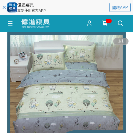
億進寢具
開啟APP
立刻使用官方APP
0
1
/
1