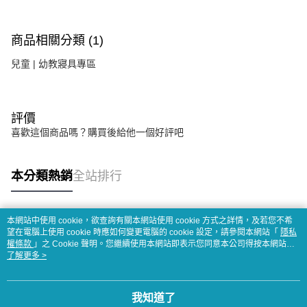
商品相關分類 (1)
兒童 | 幼教寢具專區
評價
喜歡這個商品嗎？購買後給他一個好評吧
本分類熱銷
全站排行
本網站中使用 cookie，欲查詢有關本網站使用 cookie 方式之詳情，及若您不希
熱門標籤
望在電腦上使用 cookie 時應如何變更電腦的 cookie 設定，請參閱本網站「
隱私
權條款
」之 Cookie 聲明。您繼續使用本網站即表示您同意本公司得按本網站使
用條款之 Cookie 聲明使用 cookie。
了解更多 >
我知道了