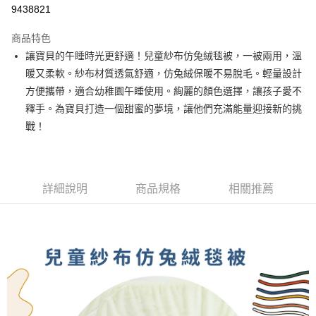
信用卡分期付款
9438821
3 期 0 利率 每期
NT$526
21家銀行
商品特色
6 期 0 利率 每期
NT$263
21家銀行
合作金庫商業銀行
第一商業銀行
讓寶貝的午睡時光更舒適！兒童紗布仿兔絨毯被，一被兩用，溫
華南商業銀行
彰化商業銀行
合作金庫商業銀行
第一商業銀行
LINE Pay
暖又柔軟。紗布材質透氣舒適，仿兔絨保暖不易脫毛。輕量設計
上海商業儲蓄銀行
台北富邦商業銀行
華南商業銀行
彰化商業銀行
國泰世華商業銀行
兆豐國際商業銀行
方便攜帶，適合幼稚園午睡使用。絢麗的顏色選擇，讓孩子愛不
Apple Pay
上海商業儲蓄銀行
台北富邦商業銀行
臺灣中小企業銀行
台中商業銀行
釋手。為寶貝打造一個甜蜜的夢境，讓他們充滿能量迎接新的挑
國泰世華商業銀行
兆豐國際商業銀行
匯豐（台灣）商業銀行
華泰商業銀行
悠遊付
臺灣中小企業銀行
台中商業銀行
戰！
聯邦商業銀行
遠東國際商業銀行
匯豐（台灣）商業銀行
華泰商業銀行
Google Pay
元大商業銀行
永豐商業銀行
聯邦商業銀行
遠東國際商業銀行
玉山商業銀行
星展（台灣）商業銀行
元大商業銀行
永豐商業銀行
ATM付款
台新國際商業銀行
中國信託商業銀行
玉山商業銀行
星展（台灣）商業銀行
詳細說明
商品規格
相關推薦
台灣樂天信用卡公司
台新國際商業銀行
中國信託商業銀行
運送方式
台灣樂天信用卡公司
非床墊商品，一般宅配
每筆NT$150，滿NT$2,000(含以上)免運費
付款後門市自取(待系統通知後才可取貨)
每筆NT$150，滿NT$1,399(含以上)免運費