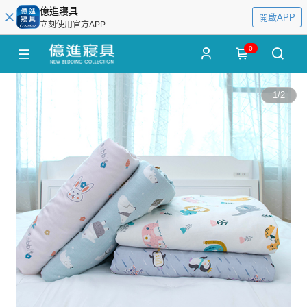
億進寢具
開啟APP
立刻使用官方APP
0
1
/
2