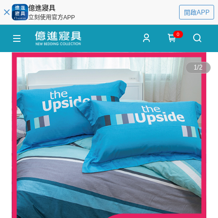
億進寢具
開啟APP
立刻使用官方APP
0
1
/
2