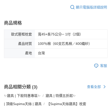
顯示電腦版詳細說明
商品規格
歐式壓框枕套
寬45×長75公分─ 1付（2個）
產品材質
100％棉（60支匹馬棉／400織紗）
產地
台灣
客服
商品相關分類 (3)
查看全部
✨寢具 | 下殺特惠專區✨
寢具 | 特價五折起✨
| 頂級Supima天絲 | 寢具
【Supima天絲寢具】枕套