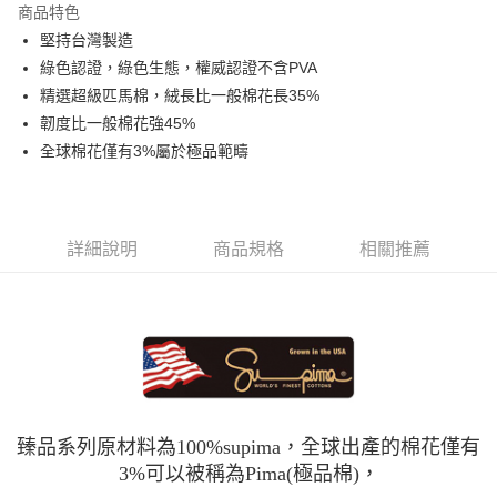
商品特色
6 期 0 利率 每期
NT$149
21家銀行
合作金庫商業銀行
第一商業銀行
堅持台灣製造
華南商業銀行
彰化商業銀行
合作金庫商業銀行
第一商業銀行
LINE Pay
綠色認證，綠色生態，權威認證不含PVA
上海商業儲蓄銀行
台北富邦商業銀行
華南商業銀行
彰化商業銀行
國泰世華商業銀行
兆豐國際商業銀行
精選超級匹馬棉，絨長比一般棉花長35%
Apple Pay
上海商業儲蓄銀行
台北富邦商業銀行
臺灣中小企業銀行
台中商業銀行
韌度比一般棉花強45%
國泰世華商業銀行
兆豐國際商業銀行
匯豐（台灣）商業銀行
華泰商業銀行
悠遊付
臺灣中小企業銀行
台中商業銀行
全球棉花僅有3%屬於極品範疇
聯邦商業銀行
遠東國際商業銀行
匯豐（台灣）商業銀行
華泰商業銀行
Google Pay
元大商業銀行
永豐商業銀行
聯邦商業銀行
遠東國際商業銀行
玉山商業銀行
星展（台灣）商業銀行
元大商業銀行
永豐商業銀行
ATM付款
台新國際商業銀行
中國信託商業銀行
玉山商業銀行
星展（台灣）商業銀行
詳細說明
商品規格
相關推薦
台灣樂天信用卡公司
台新國際商業銀行
中國信託商業銀行
運送方式
台灣樂天信用卡公司
非床墊商品，一般宅配
每筆NT$150，滿NT$2,000(含以上)免運費
付款後門市自取(待系統通知後才可取貨)
每筆NT$150，滿NT$1,399(含以上)免運費
臻品系列原材料為100%supima，全球出產的棉花僅有
3%可以被稱為Pima(極品棉)，