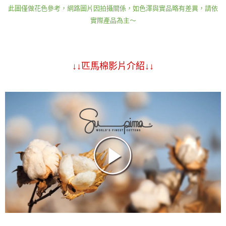
此圖僅做花色參考，網路圖片因拍攝關係，如色澤與實品略有差異，請依
實際產品為主～
↓↓匹馬棉影片介紹↓↓