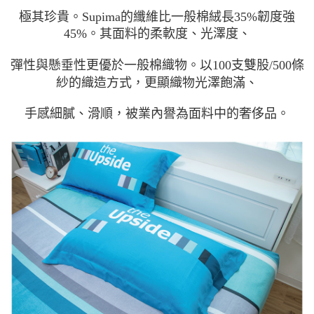
極其珍貴。Supima的纖維比一般棉絨長35%韌度強
45%。其面料的柔軟度、光澤度、
彈性與懸垂性更優於一般棉織物。以100支雙股/500條
紗的織造方式，更顯織物光澤飽滿、
手感細膩、滑順，被業內譽為面料中的奢侈品。