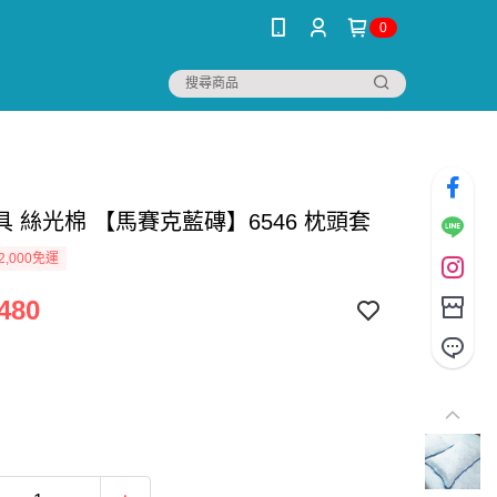
0
 絲光棉 【馬賽克藍磚】6546 枕頭套
2,000免運
480