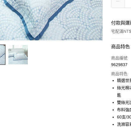
付款與運
宅配滿NT$
付款方式
商品特色
信用卡一
商品編號
9629837
信用卡分
商品特色
3 期 
精選世
6 期 
合作金
絲光棉
華南商
能
合作金
LINE Pay
上海商
華南商
雙絲光
國泰世
Apple Pay
上海商
布料強
臺灣中
國泰世
60支/
匯豐（
悠遊付
臺灣中
聯邦商
洗滌容
匯豐（
Google Pa
元大商