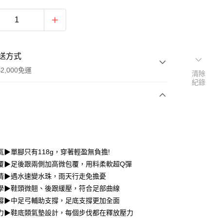
送方式
2,000免運
清除
紀錄
次付款
期付款
0 利率 每期
NT$133
21家銀行
氣▶單腳只有118g，穿著輕盈無負擔!
0 利率 每期
NT$66
21家銀行
庫商業銀行
第一商業銀行
覆▶足後跟兩側加高微包覆，用料柔軟超Q彈
業銀行
彰化商業銀行
清▶遇水速變水珠，雨天行走免擔憂
庫商業銀行
第一商業銀行
業儲蓄銀行
台北富邦商業銀行
業銀行
彰化商業銀行
學▶鞋頭微翹、後跟緩壓，符合足部曲線
華商業銀行
兆豐國際商業銀行
業儲蓄銀行
台北富邦商業銀行
撐▶中足弓輔助支撐，足底支撐更加全面
小企業銀行
台中商業銀行
華商業銀行
兆豐國際商業銀行
力▶鞋底類氣墊設計，每個步伐都在釋放壓力
台灣）商業銀行
華泰商業銀行
小企業銀行
台中商業銀行