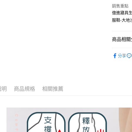
聯邦商
銷售重點
匯豐（
Google Pa
元大商
聯邦商
億進寢具
玉山商
元大商
ATM付款
服鞋-大
台新國
玉山商
台灣樂
台新國
台灣樂
商品相關分
運送方式
非床墊商
居家生活
分享
每筆NT$1
📙開學宿
付款後門市
每筆NT$1
說明
商品規格
相關推薦