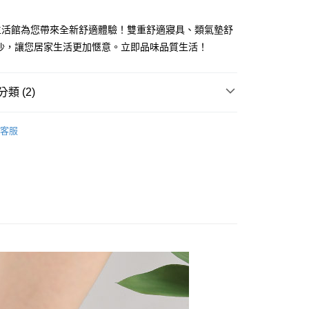
業銀行
遠東國際商業銀行
台灣）商業銀行
華泰商業銀行
y
業銀行
永豐商業銀行
業銀行
遠東國際商業銀行
生活館為您帶來全新舒適體驗！雙重舒適寢具、類氣墊舒
業銀行
星展（台灣）商業銀行
業銀行
永豐商業銀行
地沙，讓您居家生活更加愜意。立即品味品質生活！
際商業銀行
中國信託商業銀行
業銀行
星展（台灣）商業銀行
天信用卡公司
際商業銀行
中國信託商業銀行
天信用卡公司
類 (2)
品，一般宅配
用品
拖鞋/生活雜貨
客服
50，滿NT$2,000(含以上)免運費
舍寢具專區👍
宿舍生活用品區
自取(待系統通知後才可取貨)
50，滿NT$1,399(含以上)免運費