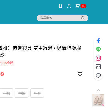
0
激推】億進寢具 雙重舒適 / 類氣墊舒服
地沙
2,000免運
99
38號
39號
40號