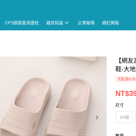
CPS頸肩量測選枕
寢具知識
企業報導
網紅開箱
【網友
鞋-大
宅配滿NT$
NT$3
尺寸
37號
數量