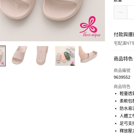
付款與運
宅配滿NT$
付款方式
商品特色
信用卡一
商品編號
9639552
信用卡分
商品特色
3 期 
輕量透
6 期 
合作金
柔軟包
華南商
防水易
合作金
LINE Pay
上海商
華南商
人體工
國泰世
Apple Pay
上海商
足弓支
臺灣中
國泰世
釋放壓
匯豐（
悠遊付
臺灣中