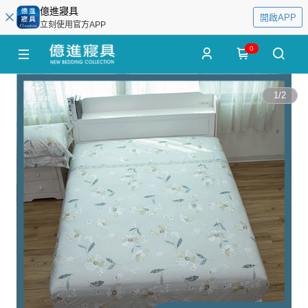
億進寢具
開啟APP
立刻使用官方APP
0
1
/
2