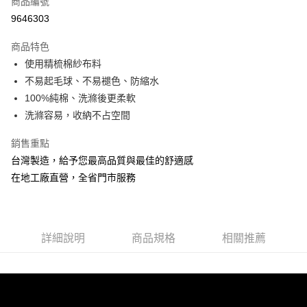
商品編號
信用卡分期付款
9646303
3 期 0 利率 每期
NT$336
21家銀行
商品特色
6 期 0 利率 每期
NT$168
21家銀行
合作金庫商業銀行
第一商業銀行
使用精梳棉紗布料
華南商業銀行
彰化商業銀行
合作金庫商業銀行
第一商業銀行
LINE Pay
不易起毛球、不易褪色、防縮水
上海商業儲蓄銀行
台北富邦商業銀行
華南商業銀行
彰化商業銀行
國泰世華商業銀行
兆豐國際商業銀行
100%純棉、洗滌後更柔軟
Apple Pay
上海商業儲蓄銀行
台北富邦商業銀行
臺灣中小企業銀行
台中商業銀行
洗滌容易，收納不占空間
國泰世華商業銀行
兆豐國際商業銀行
匯豐（台灣）商業銀行
華泰商業銀行
悠遊付
臺灣中小企業銀行
台中商業銀行
聯邦商業銀行
遠東國際商業銀行
銷售重點
匯豐（台灣）商業銀行
華泰商業銀行
Google Pay
元大商業銀行
永豐商業銀行
台灣製造，給予您最高品質與最佳的舒適感
聯邦商業銀行
遠東國際商業銀行
玉山商業銀行
星展（台灣）商業銀行
元大商業銀行
永豐商業銀行
在地工廠直營，全省門市服務
ATM付款
台新國際商業銀行
中國信託商業銀行
玉山商業銀行
星展（台灣）商業銀行
台灣樂天信用卡公司
台新國際商業銀行
中國信託商業銀行
運送方式
台灣樂天信用卡公司
非床墊商品，一般宅配
詳細說明
商品規格
相關推薦
每筆NT$150，滿NT$2,000(含以上)免運費
付款後門市自取(待系統通知後才可取貨)
每筆NT$150，滿NT$1,399(含以上)免運費