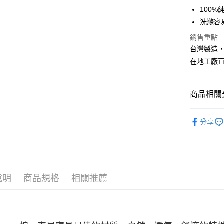
華南商
100
合作金
LINE Pay
上海商
華南商
洗滌容
國泰世
Apple Pay
上海商
銷售重點
臺灣中
國泰世
匯豐（
台灣製造
悠遊付
臺灣中
聯邦商
在地工廠
匯豐（
Google Pa
元大商
聯邦商
玉山商
元大商
ATM付款
台新國
商品相關分
玉山商
台灣樂
台新國
✨寢具 |
台灣樂
運送方式
分享
找床包兩
非床墊商
每筆NT$1
付款後門市
說明
商品規格
相關推薦
每筆NT$1