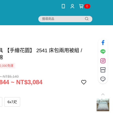
0
 【手繪花園】 2541 床包兩用被組 /
棉
2,000免運
~ NT$5,140
844 ~ NT$3,084
6x7尺