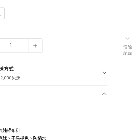
版
清除
紀錄
送方式
2,000免運
次付款
期付款
0 利率 每期
NT$948
21家銀行
梳純棉布料
0 利率 每期
NT$474
21家銀行
庫商業銀行
第一商業銀行
毛球、不易褪色、防縮水