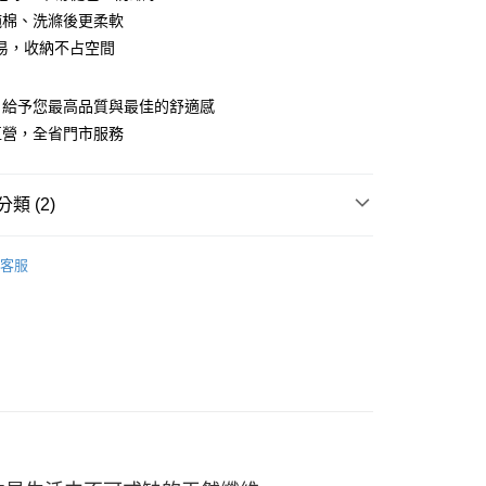
業銀行
彰化商業銀行
%純棉、洗滌後更柔軟
庫商業銀行
第一商業銀行
業儲蓄銀行
台北富邦商業銀行
業銀行
彰化商業銀行
易，收納不占空間
華商業銀行
兆豐國際商業銀行
業儲蓄銀行
台北富邦商業銀行
小企業銀行
台中商業銀行
華商業銀行
兆豐國際商業銀行
台灣）商業銀行
華泰商業銀行
，給予您最高品質與最佳的舒適感
小企業銀行
台中商業銀行
業銀行
遠東國際商業銀行
直營，全省門市服務
台灣）商業銀行
華泰商業銀行
y
業銀行
永豐商業銀行
業銀行
遠東國際商業銀行
業銀行
星展（台灣）商業銀行
業銀行
永豐商業銀行
際商業銀行
中國信託商業銀行
類 (2)
業銀行
星展（台灣）商業銀行
天信用卡公司
際商業銀行
中國信託商業銀行
 下殺特惠專區✨
寢具 | 特價五折起✨
天信用卡公司
客服
用被組
品，一般宅配
50，滿NT$2,000(含以上)免運費
自取(待系統通知後才可取貨)
50，滿NT$1,399(含以上)免運費