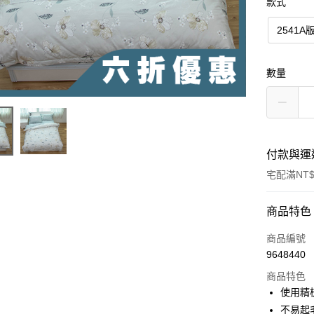
款式
2541A
數量
付款與運
宅配滿NT$
付款方式
商品特色
信用卡一
商品編號
9648440
信用卡分
商品特色
3 期 
使用精
6 期 
合作金
不易起