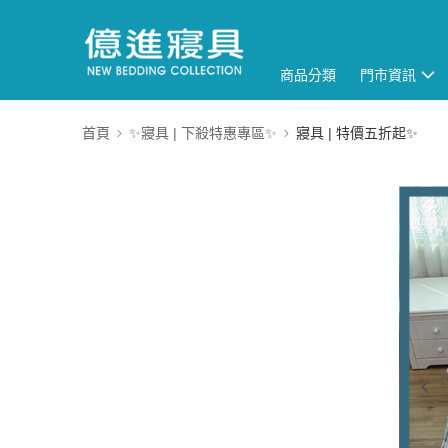
商品分類
門市資訊
首頁
✨寢具 | 下殺特惠專區✨
寢具 | 特價五折起✨